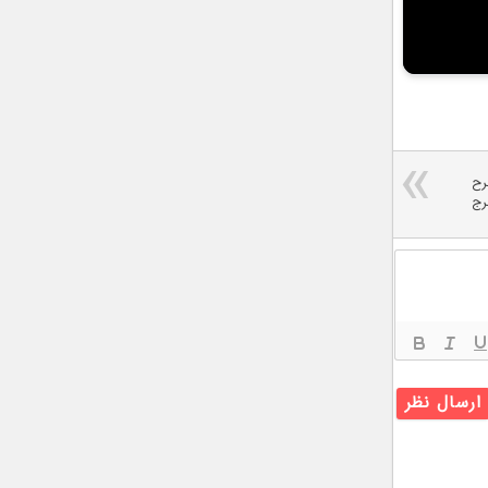
رح
رج