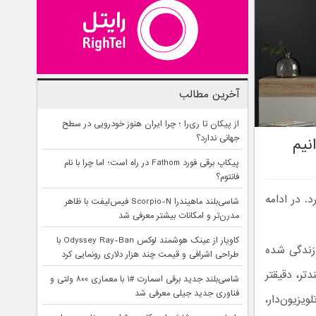
آخرین مطالب
از پیکان تا ری‌را ؛ چرا ایران هنوز خودرویی در سطح
جهانی ندارد؟
نیم
پیکاپ برقی فورد Fathom در راه است؛ اما چرا با نام
فانتوم؟
. در ادامه
شاسی‌بلند ماهیندرا Scorpio-N فیس‌لیفت با ظاهر
مدرن‌تر و امکانات بیشتر معرفی شد
کاویار از عینک هوشمند لوکس Odyssey Ray-Ban با
زندگی شده
طراحی اشرافی و قیمت چند هزار دلاری رونمایی کرد
تر، دقیقتر
شاسی‌بلند جدید برقی اسمارت #۱ با معماری ۸۰۰ ولتی و
فناوری جدید جیلی معرفی شد
یزیون‌دار،