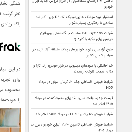
کاهش ۹۱ درصدی متقاضیان در طرح فروش جدید ایران
همگی نشان ا
خودرو
نظر گرفت ک
استقرار انبوه موشک هایپرسونیک DF-17 چین آغاز شد؛
سلاحی با رهگیری بسیار دشوار
بلکه روندی 
شرکت BAE Systems ساخت جنگنده‌های یوروفایتر
تایفون برای ترکیه را کلید زد
طرح آزادسازی تردد خودروهای پلاک منطقه آزاد انزلی در
سراسر شمال کشور
خداحافظی با سودهای میلیونی در بازار خودرو؛ رانا، تارا و
در این میا
دنا به قیمت کارخانه رسیدند
برای تجربه
شرایط فروش اقساطی جک J4 کرمان موتور در مرداد
1405
محسوب می‌ش
قیمت جدید وانت سایپا ۱۵۱ برای مصرف‌کننده در مرداد
با هویت‌های
۱۴۰۵ اعلام شد
شرایط فروش دنا پلاس EF7P در مرداد 1405 اعلام شد
شرایط فروش اقساطی کامیون ۱۹۳۰ ایران خودرو دیزل در
مرداد ۱۴۰۵