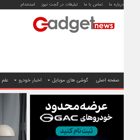
درباره ما
تماس با ما
تبلیغات در گجت نیوز
استخدام
صفحه اصلی
گوشی های موبایل
اخبار خودرو
علم 