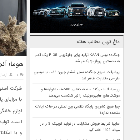
داغ ترین مطالب هفته
جنگنده بومی KAAN ترکیه برای جایگزینی F-35 یک قدم
به نخستین پرواز نزدیک‌تر شد
هوما؛ آنچ
پیشرفت سریع جنگنده نسل ششم چین؛ J-36 با سومین
۰
ارسال
طراحی متفاوت ظاهر شد
شرکت اسنوا 
روسیه ادعا می‌کند سامانه دفاعی S-500 ماهواره‌ها و
موشک‌های هایپرسونیک را نیز شکست می‌دهد
با مزایای پلتفرم جدی
چرا هیچ کشوری پایگاه نظامی بین‌المللی در خاک ایالات
لوازم خانگ
متحده ندارد؟
است. تولیدک
سایپا شرایط فروش مشارکت در تولید کوییک S را در
مرداد 1405 اعلام کرد
و با امکانا