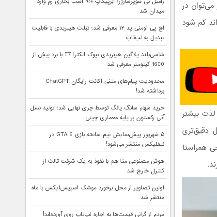
رامبل بی سوپرشارژر؛ ابرپیکاپ ۹۰۰ اسب بخاری رم وارد
می‌توان در
میدان شد
اند کم شود
اچ پی اومنی پد ۱۲ معرفی شد؛ تبلت هیبریدی با قابلیت
تبدیل به لپ‌تاپ
شاسی‌بلند پلاگین هیبریدی بیوک الکترا E7 با برد بیش از
1600 کیلومتر معرفی شد
محدودیت پیام‌های متنی اکانت رایگان ChatGPT
برداشته شد!
خرید سهام سانگ‌ یانگ توسط چری نهایی شد؛ تولید نسل
 لذت بیشتر
آتی رکستون بر پایه معماری چینی
 دقیق‌تری
۵ شهریور پیش‌نمایش نیم ساعته بازی GTA 6 در
نتفلیکس منتشر می‌شود!
حی همراستا
هوش مصنوعی متا هم با نفوذ به یک شرکت ثالث از
ند.
کنترل خارج شد
اولین تصاویر از محل برخورد موشک اسپیس‌ایکس با ماه
منتشر شد
مردم از گرانی قیمت‌ها به اجاره لپ‌تاپ روی آورده‌اند!