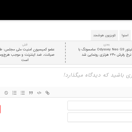
اسنوا
تلویزیون هوشمند
بعدی:
قبلی
مانیتور Odyssey Neo G9 سامسونگ با
عضو کمیسیون امنیت ملی مجلس: ط
نرخ رفرش ۲۴۰ هرتزی رونمایی شد
صیانت، ضد اینترنت و موجب هرج‌وم
است
نام
ایمیل