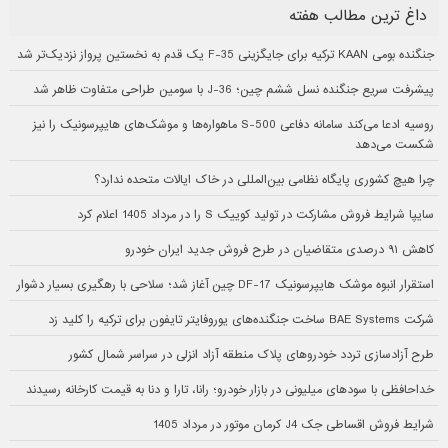
داغ ترین مطالب هفته
جنگنده بومی KAAN ترکیه برای جایگزینی F-35 یک قدم به نخستین پرواز نزدیک‌تر شد
پیشرفت سریع جنگنده نسل ششم چین؛ J-36 با سومین طراحی متفاوت ظاهر شد
روسیه ادعا می‌کند سامانه دفاعی S-500 ماهواره‌ها و موشک‌های هایپرسونیک را نیز
شکست می‌دهد
چرا هیچ کشوری پایگاه نظامی بین‌المللی در خاک ایالات متحده ندارد؟
سایپا شرایط فروش مشارکت در تولید کوییک S را در مرداد 1405 اعلام کرد
کاهش ۹۱ درصدی متقاضیان در طرح فروش جدید ایران خودرو
استقرار انبوه موشک هایپرسونیک DF-17 چین آغاز شد؛ سلاحی با رهگیری بسیار دشوار
شرکت BAE Systems ساخت جنگنده‌های یوروفایتر تایفون برای ترکیه را کلید زد
طرح آزادسازی تردد خودروهای پلاک منطقه آزاد انزلی در سراسر شمال کشور
خداحافظی با سودهای میلیونی در بازار خودرو؛ رانا، تارا و دنا به قیمت کارخانه رسیدند
شرایط فروش اقساطی جک J4 کرمان موتور در مرداد 1405