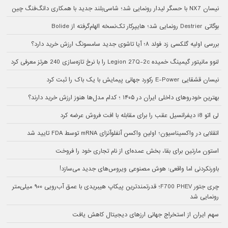
نیسان NX7 با حسگر لیدار رونمایی شد؛ شاسی‌بلند جدید با همکاری دانگ‌فنگ چین
بوگاتی Destrier رونمایی شد؛ هایپرکار تک‌نسخه الهام‌گرفته از Bolide
بررسی اولیه گلکسی زد فولد ۸؛ آیا تاشوی جدید سامسونگ ارزش خرید دارد؟
لنوو مانیتور گیمینگ خمیده Legion 27Q-2c را با نرخ تازه‌سازی 240 هرتز معرفی کرد
نیسان قشقایی E-Power رکورد جهانی پیمایش با یک باک را ثبت کرد
بهترین خودروهای داخلی ایران در ۱۴۰۵ ؛ کدام مدل‌ها هنوز ارزش خرید دارند؟
لی اتو i8 دیفرانسیل عقب را برای مقابله با افت فروش عرضه کرد
انقلابی در واکسیناسیون؛ اولین واکسن آنفلوآنزای mRNA توسط FDA تایید شد
استون مارتین برای بقا، بخش عمده‌ای از نام تجاری خود را فروخت
باورنکردنی اما واقعی: هوش مصنوعی ویروس‌های جدید می‌سازد!
چری جتور F700 PHEV؛ قدرتمندترین پیکاپ هیبریدی با عمق آب‌رویی ۹۰۰ میلی‌متر
رونمایی شد
سهم ایران از استخراج جهانی ارزهای دیجیتال کاهش یافت