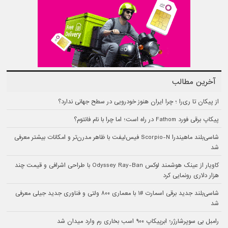
آخرین مطالب
از پیکان تا ری‌را ؛ چرا ایران هنوز خودرویی در سطح جهانی ندارد؟
پیکاپ برقی فورد Fathom در راه است؛ اما چرا با نام فانتوم؟
شاسی‌بلند ماهیندرا Scorpio-N فیس‌لیفت با ظاهر مدرن‌تر و امکانات بیشتر معرفی
شد
کاویار از عینک هوشمند لوکس Odyssey Ray-Ban با طراحی اشرافی و قیمت چند
هزار دلاری رونمایی کرد
شاسی‌بلند جدید برقی اسمارت #۱ با معماری ۸۰۰ ولتی و فناوری جدید جیلی معرفی
شد
رامبل بی سوپرشارژر؛ ابرپیکاپ ۹۰۰ اسب بخاری رم وارد میدان شد