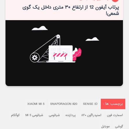
پرتاب آیفون 12 از ارتفاع ۳۰ متری داخل یک گوی
شمعی!
برچسب ها :
XIAOMI MI 5
SNAPDRAGON 820
SENSE ID
اسمارت فون
اسنپدراگون ۸۲۰
پردازنده
شیائومی
شیائومی MI 5
کوآلکام
گوشی
موبایل