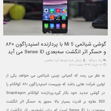
گوشی شیائمی Mi 5 با پردازنده اسنپدراگون ۸۲۰
و حسگر اثر انگشت سه‌بعدی Sense ID می آید
یک دیدگاه
ارسال شده توسط: آیدا صالحی
۰۷ خرداد ۱۳۹۴ ساعت ۱۸:۱۱
به نظر می رسد که کمپانی چینی شیائمی می خواهد یکی از
اولین شرکت هایی باشد که چیپست اسنپدراگون ۸۲۰ کوالکام را
در گوشی جدید خود بکار گیرد.پردازنده کوالکام Snapdragon
820 علاوه بر قدرت بسیار بالا مجهز به حسگر اثر انگشت
سه‌بعدی یا Sense ID است که برای تشخیص اثر انگشت از