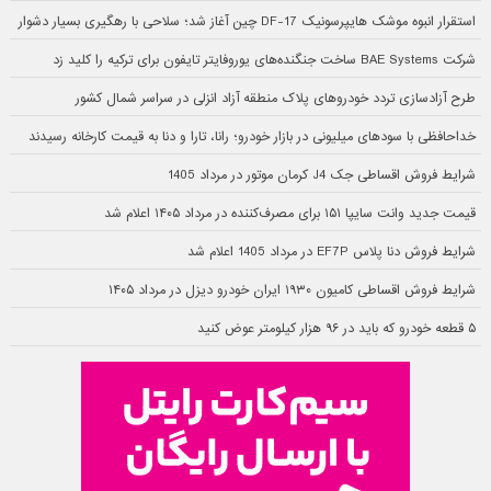
استقرار انبوه موشک هایپرسونیک DF-17 چین آغاز شد؛ سلاحی با رهگیری بسیار دشوار
شرکت BAE Systems ساخت جنگنده‌های یوروفایتر تایفون برای ترکیه را کلید زد
طرح آزادسازی تردد خودروهای پلاک منطقه آزاد انزلی در سراسر شمال کشور
خداحافظی با سودهای میلیونی در بازار خودرو؛ رانا، تارا و دنا به قیمت کارخانه رسیدند
شرایط فروش اقساطی جک J4 کرمان موتور در مرداد 1405
قیمت جدید وانت سایپا ۱۵۱ برای مصرف‌کننده در مرداد ۱۴۰۵ اعلام شد
شرایط فروش دنا پلاس EF7P در مرداد 1405 اعلام شد
شرایط فروش اقساطی کامیون ۱۹۳۰ ایران خودرو دیزل در مرداد ۱۴۰۵
۵ قطعه خودرو که باید در ۹۶ هزار کیلومتر عوض کنید