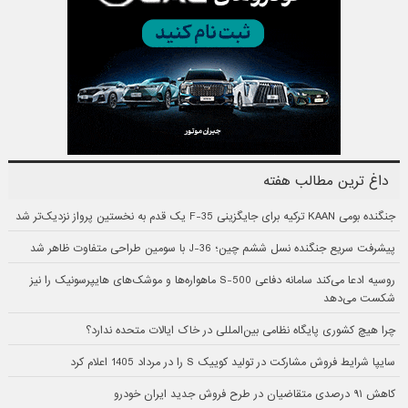
داغ ترین مطالب هفته
جنگنده بومی KAAN ترکیه برای جایگزینی F-35 یک قدم به نخستین پرواز نزدیک‌تر شد
پیشرفت سریع جنگنده نسل ششم چین؛ J-36 با سومین طراحی متفاوت ظاهر شد
روسیه ادعا می‌کند سامانه دفاعی S-500 ماهواره‌ها و موشک‌های هایپرسونیک را نیز
شکست می‌دهد
چرا هیچ کشوری پایگاه نظامی بین‌المللی در خاک ایالات متحده ندارد؟
سایپا شرایط فروش مشارکت در تولید کوییک S را در مرداد 1405 اعلام کرد
کاهش ۹۱ درصدی متقاضیان در طرح فروش جدید ایران خودرو