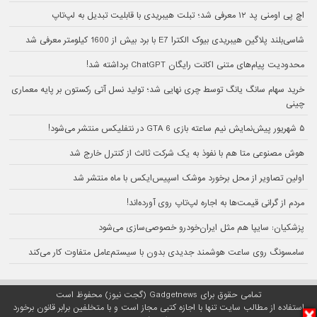
اچ پی اومنی پد ۱۲ معرفی شد؛ تبلت هیبریدی با قابلیت تبدیل به لپ‌تاپ
شاسی‌بلند پلاگین هیبریدی بیوک الکترا E7 با برد بیش از 1600 کیلومتر معرفی شد
محدودیت پیام‌های متنی اکانت رایگان ChatGPT برداشته شد!
خرید سهام سانگ‌ یانگ توسط چری نهایی شد؛ تولید نسل آتی رکستون بر پایه معماری
چینی
۵ شهریور پیش‌نمایش نیم ساعته بازی GTA 6 در نتفلیکس منتشر می‌شود!
هوش مصنوعی متا هم با نفوذ به یک شرکت ثالث از کنترل خارج شد
اولین تصاویر از محل برخورد موشک اسپیس‌ایکس با ماه منتشر شد
مردم از گرانی قیمت‌ها به اجاره لپ‌تاپ روی آورده‌اند!
پزشکیان: سایپا هم مثل ایران‌خودرو خصوصی‌سازی می‌شود
سامسونگ روی ساعت هوشمند جدیدی بدون با سیستم‌عامل متفاوت کار می‌کند
تمامی حقوق برای Gadgetnews (گجت نیوز) محفوظ است
استفاده از مطالب سایت تنها با اجازه کتبی مجاز است و با متخلفین برابر قانون برخورد