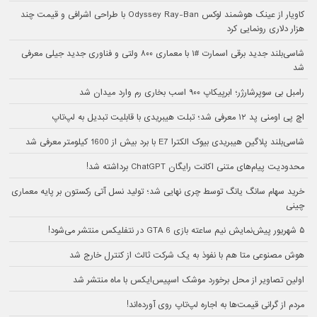
کاویار از عینک هوشمند لوکس Odyssey Ray-Ban با طراحی اشرافی و قیمت چند
هزار دلاری رونمایی کرد
شاسی‌بلند جدید برقی اسمارت #۱ با معماری ۸۰۰ ولتی و فناوری جدید جیلی معرفی
شد
رامبل بی سوپرشارژر؛ ابرپیکاپ ۹۰۰ اسب بخاری رم وارد میدان شد
اچ پی اومنی پد ۱۲ معرفی شد؛ تبلت هیبریدی با قابلیت تبدیل به لپ‌تاپ
شاسی‌بلند پلاگین هیبریدی بیوک الکترا E7 با برد بیش از 1600 کیلومتر معرفی شد
محدودیت پیام‌های متنی اکانت رایگان ChatGPT برداشته شد!
خرید سهام سانگ‌ یانگ توسط چری نهایی شد؛ تولید نسل آتی رکستون بر پایه معماری
چینی
۵ شهریور پیش‌نمایش نیم ساعته بازی GTA 6 در نتفلیکس منتشر می‌شود!
هوش مصنوعی متا هم با نفوذ به یک شرکت ثالث از کنترل خارج شد
اولین تصاویر از محل برخورد موشک اسپیس‌ایکس با ماه منتشر شد
مردم از گرانی قیمت‌ها به اجاره لپ‌تاپ روی آورده‌اند!