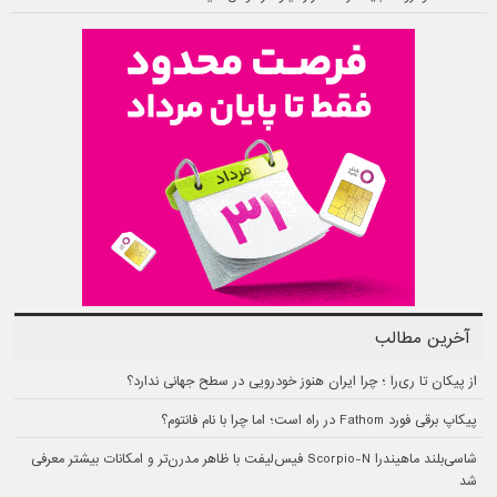
آخرین مطالب
از پیکان تا ری‌را ؛ چرا ایران هنوز خودرویی در سطح جهانی ندارد؟
پیکاپ برقی فورد Fathom در راه است؛ اما چرا با نام فانتوم؟
شاسی‌بلند ماهیندرا Scorpio-N فیس‌لیفت با ظاهر مدرن‌تر و امکانات بیشتر معرفی
شد