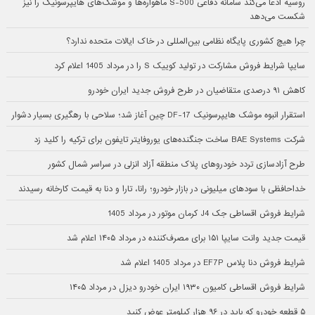
روسیه ادعا می‌کند سامانه دفاعی S-500 ماهواره‌ها و موشک‌های هایپرسونیک را نیز
شکست می‌دهد
چرا هیچ کشوری پایگاه نظامی بین‌المللی در خاک ایالات متحده ندارد؟
سایپا شرایط فروش مشارکت در تولید کوییک S را در مرداد 1405 اعلام کرد
کاهش ۹۱ درصدی متقاضیان در طرح فروش جدید ایران خودرو
استقرار انبوه موشک هایپرسونیک DF-17 چین آغاز شد؛ سلاحی با رهگیری بسیار دشوار
شرکت BAE Systems ساخت جنگنده‌های یوروفایتر تایفون برای ترکیه را کلید زد
طرح آزادسازی تردد خودروهای پلاک منطقه آزاد انزلی در سراسر شمال کشور
خداحافظی با سودهای میلیونی در بازار خودرو؛ رانا، تارا و دنا به قیمت کارخانه رسیدند
شرایط فروش اقساطی جک J4 کرمان موتور در مرداد 1405
قیمت جدید وانت سایپا ۱۵۱ برای مصرف‌کننده در مرداد ۱۴۰۵ اعلام شد
شرایط فروش دنا پلاس EF7P در مرداد 1405 اعلام شد
شرایط فروش اقساطی کامیون ۱۹۳۰ ایران خودرو دیزل در مرداد ۱۴۰۵
۵ قطعه خودرو که باید در ۹۶ هزار کیلومتر عوض کنید