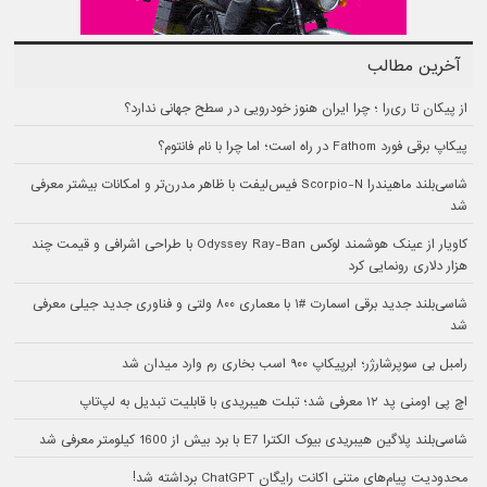
آخرین مطالب
از پیکان تا ری‌را ؛ چرا ایران هنوز خودرویی در سطح جهانی ندارد؟
پیکاپ برقی فورد Fathom در راه است؛ اما چرا با نام فانتوم؟
شاسی‌بلند ماهیندرا Scorpio-N فیس‌لیفت با ظاهر مدرن‌تر و امکانات بیشتر معرفی
شد
کاویار از عینک هوشمند لوکس Odyssey Ray-Ban با طراحی اشرافی و قیمت چند
هزار دلاری رونمایی کرد
شاسی‌بلند جدید برقی اسمارت #۱ با معماری ۸۰۰ ولتی و فناوری جدید جیلی معرفی
شد
رامبل بی سوپرشارژر؛ ابرپیکاپ ۹۰۰ اسب بخاری رم وارد میدان شد
اچ پی اومنی پد ۱۲ معرفی شد؛ تبلت هیبریدی با قابلیت تبدیل به لپ‌تاپ
شاسی‌بلند پلاگین هیبریدی بیوک الکترا E7 با برد بیش از 1600 کیلومتر معرفی شد
محدودیت پیام‌های متنی اکانت رایگان ChatGPT برداشته شد!