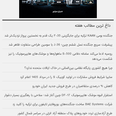
داغ ترین مطالب هفته
جنگنده بومی KAAN ترکیه برای جایگزینی F-35 یک قدم به نخستین پرواز نزدیک‌تر شد
پیشرفت سریع جنگنده نسل ششم چین؛ J-36 با سومین طراحی متفاوت ظاهر شد
روسیه ادعا می‌کند سامانه دفاعی S-500 ماهواره‌ها و موشک‌های هایپرسونیک را نیز
شکست می‌دهد
چرا هیچ کشوری پایگاه نظامی بین‌المللی در خاک ایالات متحده ندارد؟
سایپا شرایط فروش مشارکت در تولید کوییک S را در مرداد 1405 اعلام کرد
کاهش ۹۱ درصدی متقاضیان در طرح فروش جدید ایران خودرو
استقرار انبوه موشک هایپرسونیک DF-17 چین آغاز شد؛ سلاحی با رهگیری بسیار دشوار
شرکت BAE Systems ساخت جنگنده‌های یوروفایتر تایفون برای ترکیه را کلید زد
طرح آزادسازی تردد خودروهای پلاک منطقه آزاد انزلی در سراسر شمال کشور