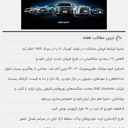
داغ ترین مطالب هفته
سایپا شرایط فروش مشارکت در تولید کوییک S را در مرداد 1405 اعلام کرد
کاهش ۹۱ درصدی متقاضیان در طرح فروش جدید ایران خودرو
استقرار انبوه موشک هایپرسونیک DF-17 چین آغاز شد؛ سلاحی با رهگیری بسیار دشوار
خداحافظی با سودهای میلیونی در بازار خودرو؛ رانا، تارا و دنا به قیمت کارخانه رسیدند
شرکت BAE Systems ساخت جنگنده‌های یوروفایتر تایفون برای ترکیه را کلید زد
پزشکیان: سایپا هم مثل ایران‌خودرو خصوصی‌سازی می‌شود
۵ قطعه خودرو که باید در ۹۶ هزار کیلومتر عوض کنید
طرح آزادسازی تردد خودروهای پلاک منطقه آزاد انزلی در سراسر شمال کشور