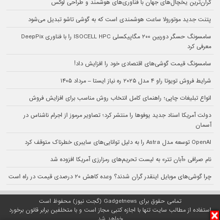
گران‌ترین یخچال‌های جهان با فناوری‌های هوشمند و طراحی لوکس
پتنت جدید موتورولا ساعت هوشمندی است که به گوشی تاشو تبدیل می‌شود
سامسونگ حسگر دوربین ۲۰۰ مگاپیکسلی ISOCELL HPC را با فناوری DeepPix
معرفی کرد
سامسونگ قیمت گوشی‌های اقتصادی خود را افزایش داد!
شرایط فروش تویوتا راو ۴ مدل ۲۰۲۵ ره نیاز ایستا – مرداد ۱۴۰۵
انواع تبلیغات چاپی؛ راهنمای کامل انتخاب روش مناسب برای افزایش فروش
دولت آمریکا اسناد جدید یوفوها را منتشر کرد؛ تصاویر مرموز از اجرام ناشناس در
آسمان
OpenAI توسعه مدل Astra را به دلیل توانایی‌های سایبری خطرناک متوقف کرد
نام صرافی «آبان‌ تتر» به لیست تحریم‌های رمزارزی آمریکا افزوده شد
چرا گوشی‌های موبایل اینقدر گران شدند؟ وعده کاهش ۲۰ درصدی قیمت در راه است
تمامی حقوق برای Gadgetnews (گجت نیوز) محفوظ است
استفاده از مطالب سایت تنها با اجازه کتبی مجاز است و با متخلفین برابر قانون برخورد
خواهد شد