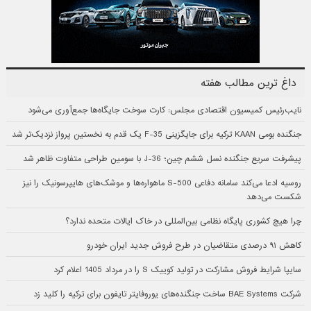
داغ ترین مطالب هفته
نایب‌رئیس کمیسیون اقتصادی مجلس: کارت سوخت جایگاه‌ها جمع‌آوری می‌شود
جنگنده بومی KAAN ترکیه برای جایگزینی F-35 یک قدم به نخستین پرواز نزدیک‌تر شد
پیشرفت سریع جنگنده نسل ششم چین؛ J-36 با سومین طراحی متفاوت ظاهر شد
روسیه ادعا می‌کند سامانه دفاعی S-500 ماهواره‌ها و موشک‌های هایپرسونیک را نیز
شکست می‌دهد
چرا هیچ کشوری پایگاه نظامی بین‌المللی در خاک ایالات متحده ندارد؟
کاهش ۹۱ درصدی متقاضیان در طرح فروش جدید ایران خودرو
سایپا شرایط فروش مشارکت در تولید کوییک S را در مرداد 1405 اعلام کرد
شرکت BAE Systems ساخت جنگنده‌های یوروفایتر تایفون برای ترکیه را کلید زد