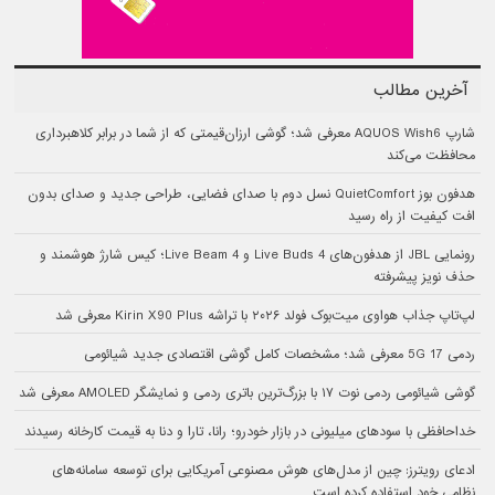
آخرین مطالب
شارپ AQUOS Wish6 معرفی شد؛ گوشی ارزان‌قیمتی که از شما در برابر کلاهبرداری
محافظت می‌کند
هدفون بوز QuietComfort نسل دوم با صدای فضایی، طراحی جدید و صدای بدون
افت کیفیت از راه رسید
رونمایی JBL از هدفون‌های Live Buds 4 و Live Beam 4؛ کیس شارژ هوشمند و
حذف نویز پیشرفته
لپ‌تاپ جذاب هواوی میت‌بوک فولد ۲۰۲۶ با تراشه Kirin X90 Plus معرفی شد
ردمی 17 5G معرفی شد؛ مشخصات کامل گوشی اقتصادی جدید شیائومی
گوشی شیائومی ردمی نوت ۱۷ با بزرگ‌ترین باتری ردمی و نمایشگر AMOLED معرفی شد
خداحافظی با سودهای میلیونی در بازار خودرو؛ رانا، تارا و دنا به قیمت کارخانه رسیدند
ادعای رویترز: چین از مدل‌های هوش مصنوعی آمریکایی برای توسعه سامانه‌های
نظامی خود استفاده کرده است