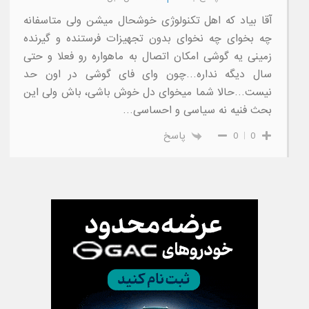
آقا بیاد که اهل تکنولوژی خوشحال میشن ولی متاسفانه
چه بخوای چه نخوای بدون تجهیزات فرستنده و گیرنده
زمینی یه گوشی امکان اتصال به ماهواره رو فعلا و حتی
سال دیگه نداره…چون وای فای گوشی در اون حد
نیست…حالا شما میخوای دل خوش باشی، باش ولی این
بحث فنیه نه سیاسی و احساسی…
0
0
پاسخ