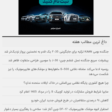
داغ ترین مطالب هفته
جنگنده بومی KAAN ترکیه برای جایگزینی F-35 یک قدم به نخستین پرواز نزدیک‌تر شد
پیشرفت سریع جنگنده نسل ششم چین؛ J-36 با سومین طراحی متفاوت ظاهر شد
روسیه ادعا می‌کند سامانه دفاعی S-500 ماهواره‌ها و موشک‌های هایپرسونیک را نیز
شکست می‌دهد
چرا هیچ کشوری پایگاه نظامی بین‌المللی در خاک ایالات متحده ندارد؟
سایپا شرایط فروش مشارکت در تولید کوییک S را در مرداد 1405 اعلام کرد
کاهش ۹۱ درصدی متقاضیان در طرح فروش جدید ایران خودرو
استقرار انبوه موشک هایپرسونیک DF-17 چین آغاز شد؛ سلاحی با رهگیری بسیار دشوار