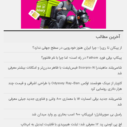
آخرین مطالب
از پیکان تا ری‌را ؛ چرا ایران هنوز خودرویی در سطح جهانی ندارد؟
پیکاپ برقی فورد Fathom در راه است؛ اما چرا با نام فانتوم؟
شاسی‌بلند ماهیندرا Scorpio-N فیس‌لیفت با ظاهر مدرن‌تر و امکانات بیشتر معرفی
شد
کاویار از عینک هوشمند لوکس Odyssey Ray-Ban با طراحی اشرافی و قیمت چند
هزار دلاری رونمایی کرد
شاسی‌بلند جدید برقی اسمارت #۱ با معماری ۸۰۰ ولتی و فناوری جدید جیلی معرفی
شد
رامبل بی سوپرشارژر؛ ابرپیکاپ ۹۰۰ اسب بخاری رم وارد میدان شد
اچ پی اومنی پد ۱۲ معرفی شد؛ تبلت هیبریدی با قابلیت تبدیل به لپ‌تاپ