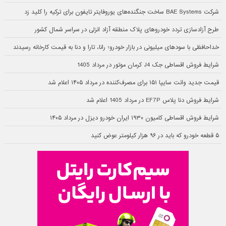
شرکت BAE Systems ساخت جنگنده‌های یوروفایتر تایفون برای ترکیه را کلید زد
طرح آزادسازی تردد خودروهای پلاک منطقه آزاد انزلی در سراسر شمال کشور
خداحافظی با سودهای میلیونی در بازار خودرو؛ رانا، تارا و دنا به قیمت کارخانه رسیدند
شرایط فروش اقساطی جک J4 کرمان موتور در مرداد 1405
قیمت جدید وانت سایپا ۱۵۱ برای مصرف‌کننده در مرداد ۱۴۰۵ اعلام شد
شرایط فروش دنا پلاس EF7P در مرداد 1405 اعلام شد
شرایط فروش اقساطی کامیون ۱۹۳۰ ایران خودرو دیزل در مرداد ۱۴۰۵
۵ قطعه خودرو که باید در ۹۶ هزار کیلومتر عوض کنید