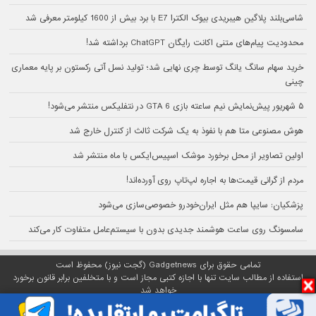
شاسی‌بلند پلاگین هیبریدی بیوک الکترا E7 با برد بیش از 1600 کیلومتر معرفی شد
محدودیت پیام‌های متنی اکانت رایگان ChatGPT برداشته شد!
خرید سهام سانگ‌ یانگ توسط چری نهایی شد؛ تولید نسل آتی رکستون بر پایه معماری
چینی
۵ شهریور پیش‌نمایش نیم ساعته بازی GTA 6 در نتفلیکس منتشر می‌شود!
هوش مصنوعی متا هم با نفوذ به یک شرکت ثالث از کنترل خارج شد
اولین تصاویر از محل برخورد موشک اسپیس‌ایکس با ماه منتشر شد
مردم از گرانی قیمت‌ها به اجاره لپ‌تاپ روی آورده‌اند!
پزشکیان: سایپا هم مثل ایران‌خودرو خصوصی‌سازی می‌شود
سامسونگ روی ساعت هوشمند جدیدی بدون با سیستم‌عامل متفاوت کار می‌کند
تمامی حقوق برای Gadgetnews (گجت نیوز) محفوظ است
استفاده از مطالب سایت تنها با اجازه کتبی مجاز است و با متخلفین برابر قانون برخورد
خواهد شد
پلتفرم گجت نیوز روی
سرور اختصاصی
مبین هاست میزبانی می‌شود