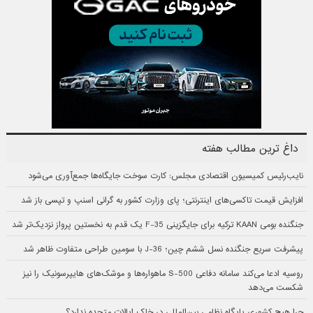
داغ ترین مطالب هفته
نایب‌رئیس کمیسیون اقتصادی مجلس: کارت سوخت جایگاه‌ها جمع‌آوری می‌شود
افزایش قیمت تاکسی‌های اینترنتی؛ پای وزارت کشور به گرانی اسنپ و تپسی باز شد
جنگنده بومی KAAN ترکیه برای جایگزینی F-35 یک قدم به نخستین پرواز نزدیک‌تر شد
پیشرفت سریع جنگنده نسل ششم چین؛ J-36 با سومین طراحی متفاوت ظاهر شد
روسیه ادعا می‌کند سامانه دفاعی S-500 ماهواره‌ها و موشک‌های هایپرسونیک را نیز
شکست می‌دهد
چرا هیچ کشوری پایگاه نظامی بین‌المللی در خاک ایالات متحده ندارد؟