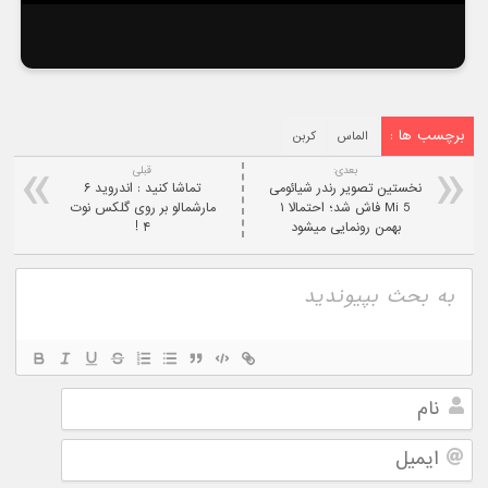
برچسب ها :
الماس
کربن
بعدی:
قبلی
نخستین تصویر رندر شیائومی
تماشا کنید : اندروید ۶
Mi 5 فاش شد؛ احتمالا ۱
مارشمالو بر روی گلکس نوت
بهمن رونمایی میشود
۴ !
نام
ایمیل