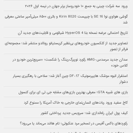
ورود سه شرکت چینی به جمع ۱۰ خودروساز برتر جهان در نیمه اول ۲۰۲۶
گوشی هواوی نوا 16 SE با چیپست Kirin 8020 و باتری ۸۵۰۰ میلی‌آمپر ساعتی معرفی
شد
تاریخ احتمالی عرضه نسخه بتا HyperOS 4 شیائومی و قابلیت‌های جدید آن
تصاویر جدید از کلکسیون خودروهای بی‌نظیر کریستیانو رونالدو منتشر شد؛ مجموعه‌ای
فراتر از تصور
سدان جدید مرسدس-AMG رکورد نوربرگ‌رینگ را شکست؛ «سریع‌ترین خودرو در
کلاس خود»
استقرار انبوه موشک هایپرسونیک DF-17 چین آغاز شد؛ سلاحی با رهگیری بسیار
دشوار
بازی های شبیه GTA؛ معرفی بهترین بازی‌های مشابه جی تی ای برای کنسول
کاخ سفید ورود ربات‌های انسان‌نمای خارجی به خاک آمریکا را ممنوع کرد
کیف پول ایران راه‌اندازی شد؛ سرویس جدید پرداختی کشور
رکوردهای باکس آفیس در تسخیر مرد عنکبوتی؛ تام هالند می‌ماند یا می‌رود؟