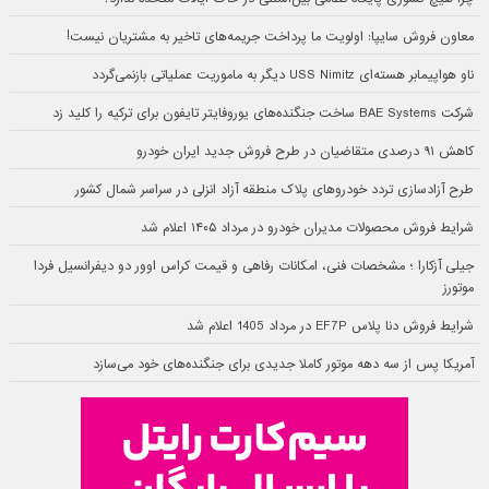
معاون فروش سایپا: اولویت ما پرداخت جریمه‌های تاخیر به مشتریان نیست!
ناو هواپیمابر هسته‌ای USS Nimitz دیگر به ماموریت عملیاتی بازنمی‌گردد
شرکت BAE Systems ساخت جنگنده‌های یوروفایتر تایفون برای ترکیه را کلید زد
کاهش ۹۱ درصدی متقاضیان در طرح فروش جدید ایران خودرو
طرح آزادسازی تردد خودروهای پلاک منطقه آزاد انزلی در سراسر شمال کشور
شرایط فروش محصولات مدیران خودرو در مرداد ۱۴۰۵ اعلام شد
جیلی آزکارا ؛ مشخصات فنی، امکانات رفاهی و قیمت کراس اوور دو دیفرانسیل فردا
موتورز
شرایط فروش دنا پلاس EF7P در مرداد 1405 اعلام شد
آمریکا پس از سه دهه موتور کاملا جدیدی برای جنگنده‌های خود می‌سازد