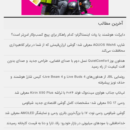
آخرین مطالب
دایرکت هوشمند یا ربات اینستاگرام؛ کدام راهکار برای پیج کسب‌وکار امن‌تر است؟
شارپ AQUOS Wish6 معرفی شد؛ گوشی ارزان‌قیمتی که از شما در برابر کلاهبرداری
محافظت می‌کند
هدفون بوز QuietComfort نسل دوم با صدای فضایی، طراحی جدید و صدای بدون
افت کیفیت از راه رسید
رونمایی JBL از هدفون‌های Live Buds 4 و Live Beam 4؛ کیس شارژ هوشمند و
حذف نویز پیشرفته
لپ‌تاپ جذاب هواوی میت‌بوک فولد ۲۰۲۶ با تراشه Kirin X90 Plus معرفی شد
ردمی 17 5G معرفی شد؛ مشخصات کامل گوشی اقتصادی جدید شیائومی
گوشی شیائومی ردمی نوت ۱۷ با بزرگ‌ترین باتری ردمی و نمایشگر AMOLED معرفی شد
خداحافظی با سودهای میلیونی در بازار خودرو؛ رانا، تارا و دنا به قیمت کارخانه رسیدند