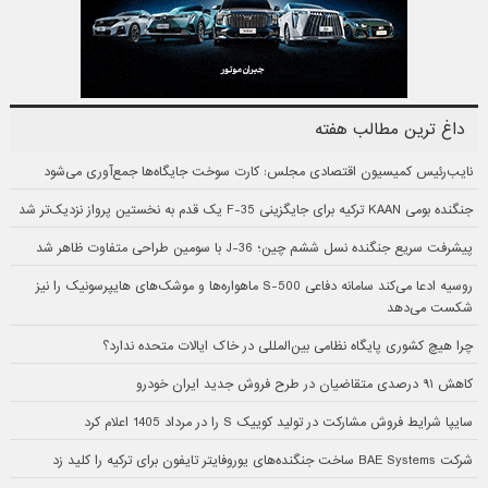
داغ ترین مطالب هفته
نایب‌رئیس کمیسیون اقتصادی مجلس: کارت سوخت جایگاه‌ها جمع‌آوری می‌شود
جنگنده بومی KAAN ترکیه برای جایگزینی F-35 یک قدم به نخستین پرواز نزدیک‌تر شد
پیشرفت سریع جنگنده نسل ششم چین؛ J-36 با سومین طراحی متفاوت ظاهر شد
روسیه ادعا می‌کند سامانه دفاعی S-500 ماهواره‌ها و موشک‌های هایپرسونیک را نیز
شکست می‌دهد
چرا هیچ کشوری پایگاه نظامی بین‌المللی در خاک ایالات متحده ندارد؟
کاهش ۹۱ درصدی متقاضیان در طرح فروش جدید ایران خودرو
سایپا شرایط فروش مشارکت در تولید کوییک S را در مرداد 1405 اعلام کرد
شرکت BAE Systems ساخت جنگنده‌های یوروفایتر تایفون برای ترکیه را کلید زد