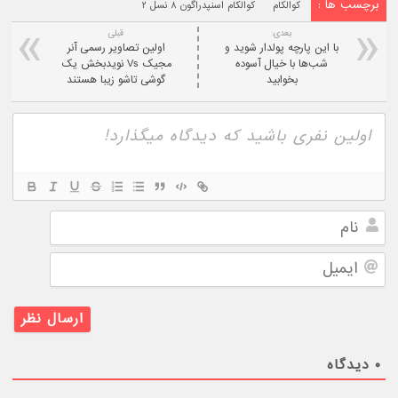
برچسب ها :
کوالکام
کوالکام اسنپدراگون ۸ نسل ۲
بعدی:
قبلی
با این پارچه پولدار شوید و
اولین تصاویر رسمی آنر
شب‌ها با خیال آسوده
مجیک Vs نویدبخش یک
بخوابید
گوشی تاشو زیبا هستند
نام
ایمیل
۰
دیدگاه