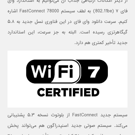
از دیگر امکانات ارتباطی جذاب آن می‌توانیم به استاندارد وای
فای ۷ (802.11be) به لطف سیستم FastConnect 78000 اشاره
کنیم. سرعت دانلود وای فای در این فناوری نسل جدید به ۵.۸
گیگاهرتزی رسیده است. البته به جز سرعت، این استاندارد
جدید تأخیر کمتری هم دارد.
سیستم جدید FastConnect از بلوتوث نسخه ۵.۳ پشتیبانی
می‌کند. سیستم صوتی جدید اسنپدراگون هم می‌تواند پخش