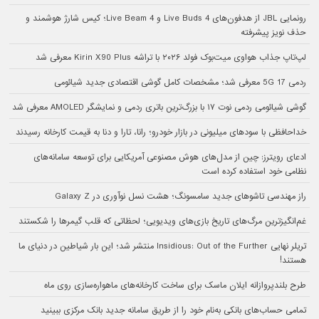
رونمایی JBL از هدفون‌های Live Buds 4 و Live Beam 4؛ کیس شارژ هوشمند و
حذف نویز پیشرفته
لپ‌تاپ جذاب هواوی میت‌بوک فولد ۲۰۲۶ با تراشه Kirin X90 Plus معرفی شد
ردمی 17 5G معرفی شد؛ مشخصات کامل گوشی اقتصادی جدید شیائومی
گوشی شیائومی ردمی نوت ۱۷ با بزرگ‌ترین باتری ردمی و نمایشگر AMOLED معرفی شد
خداحافظی با سودهای میلیونی در بازار خودرو؛ رانا، تارا و دنا به قیمت کارخانه رسیدند
ادعای رویترز: چین از مدل‌های هوش مصنوعی آمریکایی برای توسعه سامانه‌های
نظامی خود استفاده کرده است
راز مهندسی تاشوهای جدید سامسونگ؛ هشت نسل نوآوری در Galaxy Z
غم‌انگیزترین مرگ‌های تاریخ بازی‌های ویدیویی؛ لحظاتی که قلب گیمرها را شکستند
تریلر نهایی Insidious: Out of the Further منتشر شد؛ این بار شیاطین در دنیای ما
هستند!
طرح بلندپروازانه ایلان ماسک برای ساخت کارخانه‌های ماهواره‌سازی روی ماه
تمامی حساب‌های بانکی به‌نام خود را از طریق سامانه جدید بانک مرکزی ببینید