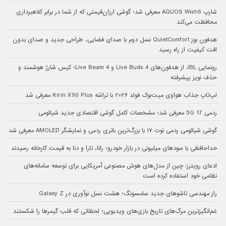
شارپ AQUOS Wish6 معرفی شد؛ گوشی ارزان‌قیمتی که از شما در برابر کلاهبرداری
محافظت می‌کند
هدفون بوز QuietComfort نسل دوم با صدای فضایی، طراحی جدید و صدای بدون
افت کیفیت از راه رسید
رونمایی JBL از هدفون‌های Live Buds 4 و Live Beam 4؛ کیس شارژ هوشمند و
حذف نویز پیشرفته
لپ‌تاپ جذاب هواوی میت‌بوک فولد ۲۰۲۶ با تراشه Kirin X90 Plus معرفی شد
ردمی 17 5G معرفی شد؛ مشخصات کامل گوشی اقتصادی جدید شیائومی
گوشی شیائومی ردمی نوت ۱۷ با بزرگ‌ترین باتری ردمی و نمایشگر AMOLED معرفی شد
خداحافظی با سودهای میلیونی در بازار خودرو؛ رانا، تارا و دنا به قیمت کارخانه رسیدند
ادعای رویترز: چین از مدل‌های هوش مصنوعی آمریکایی برای توسعه سامانه‌های
نظامی خود استفاده کرده است
راز مهندسی تاشوهای جدید سامسونگ؛ هشت نسل نوآوری در Galaxy Z
غم‌انگیزترین مرگ‌های تاریخ بازی‌های ویدیویی؛ لحظاتی که قلب گیمرها را شکستند