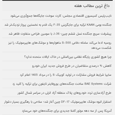
داغ ترین مطالب هفته
نایب‌رئیس کمیسیون اقتصادی مجلس: کارت سوخت جایگاه‌ها جمع‌آوری می‌شود
جنگنده بومی KAAN ترکیه برای جایگزینی F-35 یک قدم به نخستین پرواز نزدیک‌تر شد
پیشرفت سریع جنگنده نسل ششم چین؛ J-36 با سومین طراحی متفاوت ظاهر شد
روسیه ادعا می‌کند سامانه دفاعی S-500 ماهواره‌ها و موشک‌های هایپرسونیک را نیز
شکست می‌دهد
چرا هیچ کشوری پایگاه نظامی بین‌المللی در خاک ایالات متحده ندارد؟
کاهش ۹۱ درصدی متقاضیان در طرح فروش جدید ایران خودرو
سایپا شرایط فروش مشارکت در تولید کوییک S را در مرداد 1405 اعلام کرد
شرکت BAE Systems ساخت جنگنده‌های یوروفایتر تایفون برای ترکیه را کلید زد
طرح آزادسازی تردد خودروهای پلاک منطقه آزاد انزلی در سراسر شمال کشور
استقرار انبوه موشک هایپرسونیک DF-17 چین آغاز شد؛ سلاحی با رهگیری بسیار دشوار
آمریکا پس از سه دهه موتور کاملا جدیدی برای جنگنده‌های خود می‌سازد