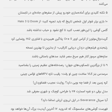
می‌کنند
۵ نکته کلیدی برای آماده‌سازی خودرو پیش از سفرهای جاده‌ای در تابستان
۱۰ بازی برتر شوتر اول شخص تاریخ که باید تجربه کنید؛ از Doom تا Halo 3
گلس گوشی را این‌طور نصب کنید تا کج نشود و حباب نداشته باشد
گریت‌وال‌موتورز از کراس اوور Ora 5 پلاگین هیبریدی با فناوری Hi2 رونمایی کرد
رتبه‌بندی فیلم‌های دزدان دریایی کارائیب؛ از بدترین تا بهترین نسخه
سازه‌های مرموز کنار هرم سرخ مصر شاید سدهای باستانی باشند
۹ تا از بزرگترین تلسکوپ‌های جهان؛ رصدخانه‌های عظیم زمینی را بشناسید
مرسدس بنز VLE ساخت چین لو رفت؛ رقیب تازه MPVهای لوکس چینی
کره زمین بعد از فضا چه بویی دارد؟ روایت عجیب فضانوردان!
مدل برقی دو نفره اسمارت #۲ با طراحی کوچک و شهری معرفی شد
آیا سریال Severance در اپل تی‌وی ارزش تماشا دارد؟
فهرست گوشی‌های سامسونگ که اندروید ۱۷ آخرین آپدیت بزرگ آن‌ها خواهد بود