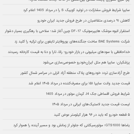
سایپا شرایط فروش مشارکت در تولید کوییک S را در مرداد 1405 اعلام کرد
کاهش ۹۱ درصدی متقاضیان در طرح فروش جدید ایران خودرو
استقرار انبوه موشک هایپرسونیک DF-17 چین آغاز شد؛ سلاحی با رهگیری بسیار دشوار
شرکت BAE Systems ساخت جنگنده‌های یوروفایتر تایفون برای ترکیه را کلید زد
خداحافظی با سودهای میلیونی در بازار خودرو؛ رانا، تارا و دنا به قیمت کارخانه رسیدند
پزشکیان: سایپا هم مثل ایران‌خودرو خصوصی‌سازی می‌شود
طرح آزادسازی تردد خودروهای پلاک منطقه آزاد انزلی در سراسر شمال کشور
قیمت جدید وانت سایپا ۱۵۱ برای مصرف‌کننده در مرداد ۱۴۰۵ اعلام شد
شرایط فروش اقساطی جک J4 کرمان موتور در مرداد 1405
لیست قیمت جدید لاستیک‌های ایرانی در مرداد ۱۴۰۵
۵ قطعه خودرو که باید در ۹۶ هزار کیلومتر عوض کنید
یاماها GTS1000؛ موتورسیکلتی که جلوتر از زمانش بود و مسیر آینده را هموار کرد