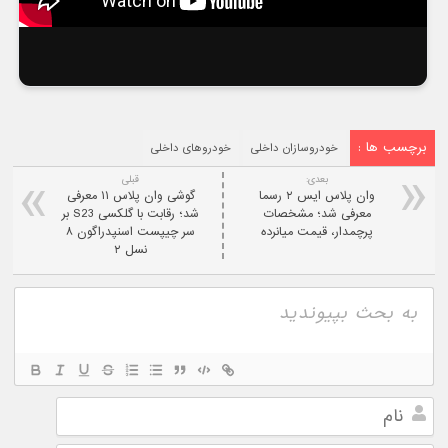
برچسب ها :
خودروسازان داخلی
خودروهای داخلی
بعدی:
قبلی
وان پلاس ایس ۲ رسما
گوشی وان پلاس ۱۱ معرفی
معرفی شد؛ مشخصات
شد؛ رقابت با گلکسی S23 بر
پرچمدار، قیمت میانرده
سر چیپست اسنپدراگون ۸
نسل ۲
نام