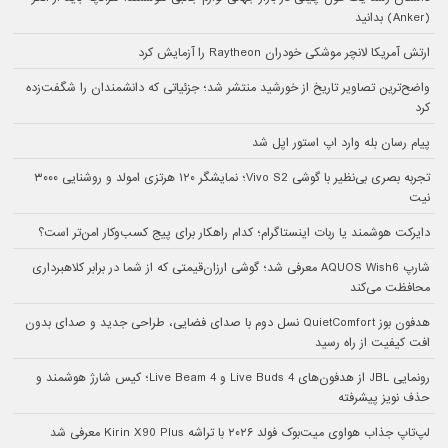
(Anker) بدانید
ارتش آمریکا لانچر موشکی خودران Raytheon را آزمایش کرد
واضح‌ترین تصاویر تاریخ از خورشید منتشر شد؛ جزئیاتی که دانشمندان را شگفت‌زده
کرد
پیام رسان بله وارد اپ استور اپل شد
تجربه بصری بی‌نظیر با گوشی Vivo S2؛ نمایشگر ۱۲۰ هرتزی امولد و روشنایی ۳۰۰۰
نیت
دایرکت هوشمند یا ربات اینستاگرام؛ کدام راهکار برای پیج کسب‌وکار امن‌تر است؟
شارپ AQUOS Wish6 معرفی شد؛ گوشی ارزان‌قیمتی که از شما در برابر کلاهبرداری
محافظت می‌کند
هدفون بوز QuietComfort نسل دوم با صدای فضایی، طراحی جدید و صدای بدون
افت کیفیت از راه رسید
رونمایی JBL از هدفون‌های Live Buds 4 و Live Beam 4؛ کیس شارژ هوشمند و
حذف نویز پیشرفته
لپ‌تاپ جذاب هواوی میت‌بوک فولد ۲۰۲۶ با تراشه Kirin X90 Plus معرفی شد