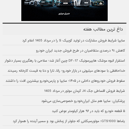
داغ ترین مطالب هفته
سایپا شرایط فروش مشارکت در تولید کوییک S را در مرداد 1405 اعلام کرد
کاهش ۹۱ درصدی متقاضیان در طرح فروش جدید ایران خودرو
استقرار انبوه موشک هایپرسونیک DF-17 چین آغاز شد؛ سلاحی با رهگیری بسیار دشوار
خداحافظی با سودهای میلیونی در بازار خودرو؛ رانا، تارا و دنا به قیمت کارخانه رسیدند
سقوط فروش خودروهای داخلی در ۱۴۰۵؛ سایپا و پارس‌خودرو بیشترین افت را داشتند
شرایط فروش اقساطی جک J4 کرمان موتور در مرداد 1405
پزشکیان: سایپا هم مثل ایران‌خودرو خصوصی‌سازی می‌شود
۵ قطعه خودرو که باید در ۹۶ هزار کیلومتر عوض کنید
یاماها GTS1000؛ موتورسیکلتی که جلوتر از زمانش بود و مسیر آینده را هموار کرد