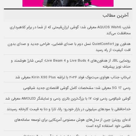
آخرین مطالب
شارپ AQUOS Wish6 معرفی شد؛ گوشی ارزان‌قیمتی که از شما در برابر کلاهبرداری
محافظت می‌کند
هدفون بوز QuietComfort نسل دوم با صدای فضایی، طراحی جدید و صدای بدون
افت کیفیت از راه رسید
رونمایی JBL از هدفون‌های Live Buds 4 و Live Beam 4؛ کیس شارژ هوشمند و
حذف نویز پیشرفته
لپ‌تاپ جذاب هواوی میت‌بوک فولد ۲۰۲۶ با تراشه Kirin X90 Plus معرفی شد
ردمی 17 5G معرفی شد؛ مشخصات کامل گوشی اقتصادی جدید شیائومی
گوشی شیائومی ردمی نوت ۱۷ با بزرگ‌ترین باتری ردمی و نمایشگر AMOLED معرفی شد
خداحافظی با سودهای میلیونی در بازار خودرو؛ رانا، تارا و دنا به قیمت کارخانه رسیدند
ادعای رویترز: چین از مدل‌های هوش مصنوعی آمریکایی برای توسعه سامانه‌های
نظامی خود استفاده کرده است