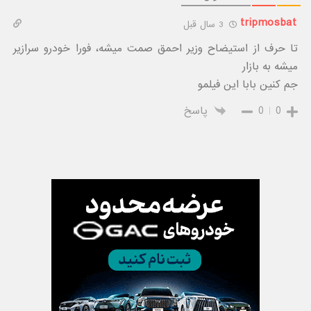
tripmosbat
3 سال قبل
تا حرف از استیضاح وزیر احمق صمت میشه، فورا خودرو سرازیر
میشه به بازار
جم کنین بابا این فیلمو
0
0
پاسخ