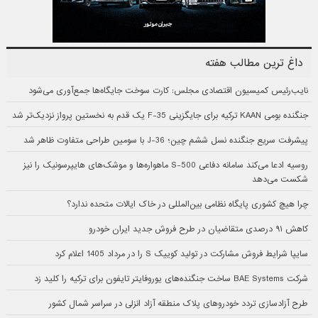
داغ ترین مطالب هفته
نایب‌رئیس کمیسیون اقتصادی مجلس: کارت سوخت جایگاه‌ها جمع‌آوری می‌شود
جنگنده بومی KAAN ترکیه برای جایگزینی F-35 یک قدم به نخستین پرواز نزدیک‌تر شد
پیشرفت سریع جنگنده نسل ششم چین؛ J-36 با سومین طراحی متفاوت ظاهر شد
روسیه ادعا می‌کند سامانه دفاعی S-500 ماهواره‌ها و موشک‌های هایپرسونیک را نیز
شکست می‌دهد
چرا هیچ کشوری پایگاه نظامی بین‌المللی در خاک ایالات متحده ندارد؟
کاهش ۹۱ درصدی متقاضیان در طرح فروش جدید ایران خودرو
سایپا شرایط فروش مشارکت در تولید کوییک S را در مرداد 1405 اعلام کرد
شرکت BAE Systems ساخت جنگنده‌های یوروفایتر تایفون برای ترکیه را کلید زد
طرح آزادسازی تردد خودروهای پلاک منطقه آزاد انزلی در سراسر شمال کشور