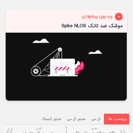
ویدیوی پیشنهادی
موشک ضد تانک Spike NLOS
برچسب ها :
ال جی
مانیتور ال جی
مانیتور گیمینگ
بعدی:
قبلی