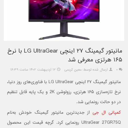
مانیتور گیمینگ ۲۷ اینچی LG UltraGear با نرخ
۱۶۵ هرتزی معرفی شد
۰
ارسال شده توسط: معین کریمی
۱۲ اردیبهشت ۱۴۰۲ ساعت ۱۶:۳۹
مانیتور گیمینگ ۲۷ اینچی LG UltraGear با فناوری‌های روز دنیا،
نرخ تازه‌سازی ۱۶۵ هرتزی، رزولوشن 2K و یک پایه قابل تنظیم
در دو حالت رونمایی شد.
کمپانی ال جی
از جدیدترین مانیتور گیمینگ خودش به‌نام
UltraGear 27GR75Q رونمایی کرد. گرچه قیمت این محصول