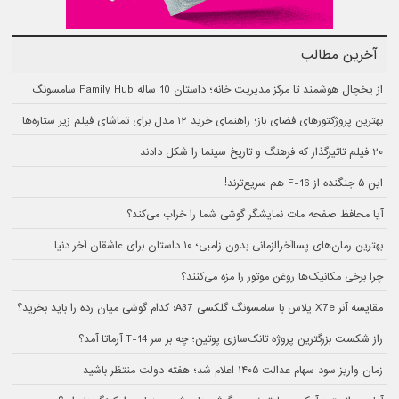
آخرین مطالب
از یخچال هوشمند تا مرکز مدیریت خانه؛ داستان 10 ساله Family Hub سامسونگ
بهترین پروژکتورهای فضای باز؛ راهنمای خرید ۱۲ مدل برای تماشای فیلم زیر ستاره‌ها
۲۰ فیلم تاثیرگذار که فرهنگ و تاریخ سینما را شکل دادند
این ۵ جنگنده از F-16 هم سریع‌ترند!
آیا محافظ صفحه مات نمایشگر گوشی شما را خراب می‌کند؟
بهترین رمان‌های پسا‌آخرالزمانی بدون زامبی؛ ۱۰ داستان برای عاشقان آخر دنیا
چرا برخی مکانیک‌ها روغن موتور را مزه می‌کنند؟
مقایسه آنر X7e پلاس با سامسونگ گلکسی A37: کدام گوشی میان رده را باید بخرید؟
راز شکست بزرگترین پروژه تانک‌سازی پوتین؛ چه بر سر T-14 آرماتا آمد؟
زمان واریز سود سهام عدالت ۱۴۰۵ اعلام شد؛ هفته دولت منتظر باشید