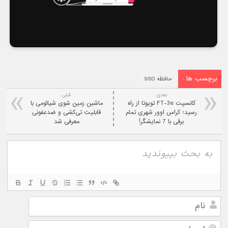
برچسب ها :
حافظه SSD
بعدی:
قبلی
کانسپت FT-3e تویوتا از راه
ماشین زمین شوی شیائومی با
رسید؛ کراس اوور شهری تمام
قابلیت تی‌کشی و ضدعفونی
برقی با 7 نمایشگر!
معرفی شد
نام
ایمیل