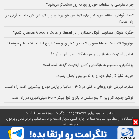
چرا دسترسی به قطعات خودرو روز به روز سخت‌تر می‌شود؟
تعداد گواهی اسقاط مورد نیاز برای ترخیص خودروهای وارداتی افزایش یافت؛ گرانی در
راه است؟
چگونه هوش مصنوعی گوگل جمنای را در Gmail و Google Docs غیرفعال کنیم؟
موتورولا Moto Pad 70 معرفی شد؛ باریک‌ترین و سبک‌ترین تبلت 5G با قلم هوشمند
قطعی اینترنت چه بلایی بر سر جایگاه علمی ایران آورد؟
پزشکیان: تصمیم به بازگشایی کامل اینترنت گرفته شده است
هزینه شارژ گاز کولر خودرو به ۵ میلیون تومان رسید!
سقوط فروش خودروهای داخلی در ۱۴۰۵؛ سایپا و پارس‌خودرو بیشترین افت را داشتند
گوشی جدید آنر وین ۲ پرو مکس با باتری غول‌پیکر ۱۰،۰۰۰ میلی‌آمپری در راه است!
تمامی حقوق برای Gadgetnews (گجت نیوز) محفوظ است
استفاده از مطالب سایت تنها با اجازه کتبی مجاز است و با متخلفین برابر قانون برخورد
خواهد شد
پلتفرم گجت نیوز روی
سرور اختصاصی
مبین هاست میزبانی می‌شود