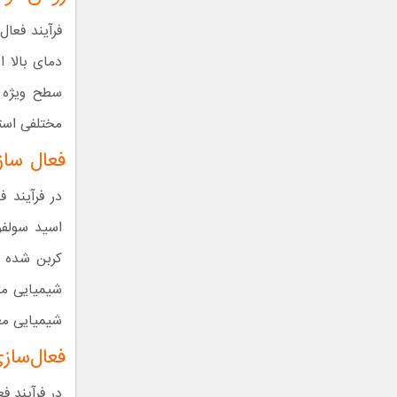
فرآیند فعا
دمای بالا 
سطح ویژه آ
مختلفی استف
فعال ساز
در فرآیند 
اسید سولفو
کربن شده و 
شیمیایی معم
شیمیایی معم
فعال‌ساز
در فرآیند 