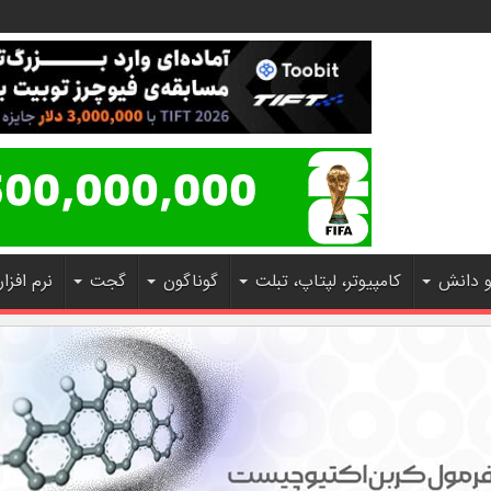
و دانش
کامپیوتر، لپتاپ، تبلت
گوناگون
گجت
نرم افزار