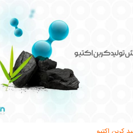
د کربن اکتیو