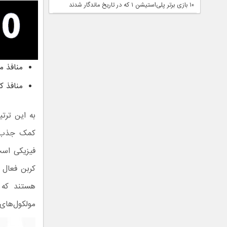
۱۰ بازی برتر پلی‌استیشن ۱ که در تاریخ ماندگار شدند
منافذ متخلخ
منافذ کریستا
به این ترت
کمک جذب س
فیزیکی است
کربن فعال 
هستند که ب
مولکول‌های 