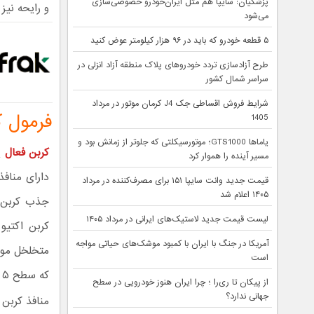
پزشکیان: سایپا هم مثل ایران‌خودرو خصوصی‌سازی
و رایحه نیز
می‌شود
۵ قطعه خودرو که باید در ۹۶ هزار کیلومتر عوض کنید
طرح آزادسازی تردد خودروهای پلاک منطقه آزاد انزلی در
سراسر شمال کشور
شرایط فروش اقساطی جک J4 کرمان موتور در مرداد
فرمول ک
1405
یاماها GTS1000؛ موتورسیکلتی که جلوتر از زمانش بود و
کربن فعال
مسیر آینده را هموار کرد
قیمت جدید وانت سایپا ۱۵۱ برای مصرف‌کننده در مرداد
۱۴۰۵ اعلام شد
جذب کربن ا
لیست قیمت جدید لاستیک‌های ایرانی در مرداد ۱۴۰۵
کربن اکتیو
آمریکا در جنگ با ایران با کمبود موشک‌های حیاتی مواجه
متخلخل موج
است
که سطح ۵ گرم کربن فعال معادل است با مساحت زمین فوتبال!
از پیکان تا ری‌را ؛ چرا ایران هنوز خودرویی در سطح
جهانی ندارد؟
منافذ کربن 