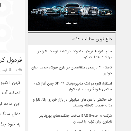
داغ ترین مطالب هفته
سایپا شرایط فروش مشارکت در تولید کوییک S را در
مرداد 1405 اعلام کرد
فرمول کر
کاهش ۹۱ درصدی متقاضیان در طرح فروش جدید ایران
۰
ارسال
خودرو
کربن اکتیو
استقرار انبوه موشک هایپرسونیک DF-17 چین آغاز شد؛
سلاحی با رهگیری بسیار دشوار
تصفیه آب و
خداحافظی با سودهای میلیونی در بازار خودرو؛ رانا، تارا و
این ماده از
دنا به قیمت کارخانه رسیدند
ذغال سنگ کک
شرکت BAE Systems ساخت جنگنده‌های یوروفایتر
تایفون برای ترکیه را کلید زد
به خود جذب