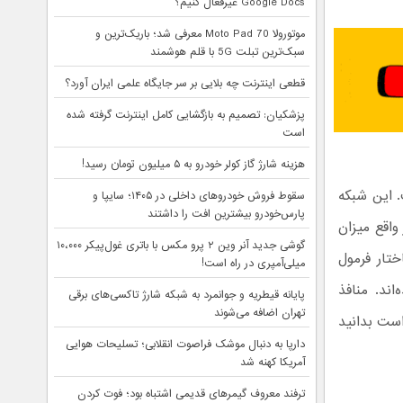
Google Docs غیرفعال کنیم؟
موتورولا Moto Pad 70 معرفی شد؛ باریک‌ترین و
سبک‌ترین تبلت 5G با قلم هوشمند
قطعی اینترنت چه بلایی بر سر جایگاه علمی ایران آورد؟
پزشکیان: تصمیم به بازگشایی کامل اینترنت گرفته شده
است
هزینه شارژ گاز کولر خودرو به ۵ میلیون تومان رسید!
 است. این شبکه
سقوط فروش خودروهای داخلی در ۱۴۰۵؛ سایپا و
پارس‌خودرو بیشترین افت را داشتند
 در واقع میزان
گوشی جدید آنر وین ۲ پرو مکس با باتری غول‌پیکر ۱۰،۰۰۰
تار فرمول
میلی‌آمپری در راه است!
ند. منافذ
پایانه قیطریه و جوانمرد به شبکه شارژ تاکسی‌های برقی
تهران اضافه می‌شوند
ست بدانید
دارپا به دنبال موشک فراصوت انقلابی؛ تسلیحات هوایی
آمریکا کهنه شد
ترفند معروف گیمرهای قدیمی اشتباه بود؛ فوت کردن