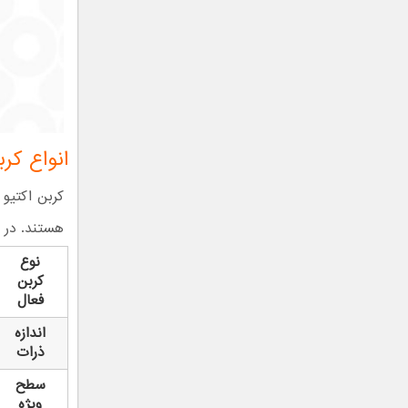
انواع کر
کربن اکتیو
هستند. در ج
نوع
کربن
فعال
اندازه
ذرات
سطح
ویژه