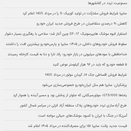
ممنوعیت تردد در کلانشهرها
سایپا شرایط فروش مشارکت در تولید کوییک S را در مرداد 1405 اعلام کرد
کاهش ۹۱ درصدی متقاضیان در طرح فروش جدید ایران خودرو
استقرار انبوه موشک هایپرسونیک DF-17 چین آغاز شد؛ سلاحی با رهگیری بسیار دشوار
سقوط فروش خودروهای داخلی در ۱۴۰۵؛ سایپا و پارس‌خودرو بیشترین افت را داشتند
خداحافظی با سودهای میلیونی در بازار خودرو؛ رانا، تارا و دنا به قیمت کارخانه رسیدند
۵ قطعه خودرو که باید در ۹۶ هزار کیلومتر عوض کنید
شرایط فروش اقساطی جک J4 کرمان موتور در مرداد 1405
پزشکیان: سایپا هم مثل ایران‌خودرو خصوصی‌سازی می‌شود
یاماها GTS1000؛ موتورسیکلتی که جلوتر از زمانش بود و مسیر آینده را هموار کرد
طرح آزادسازی تردد خودروهای پلاک منطقه آزاد انزلی در سراسر شمال کشور
آمریکا در جنگ با ایران با کمبود موشک‌های حیاتی مواجه است
قیمت جدید وانت سایپا ۱۵۱ برای مصرف‌کننده در مرداد ۱۴۰۵ اعلام شد