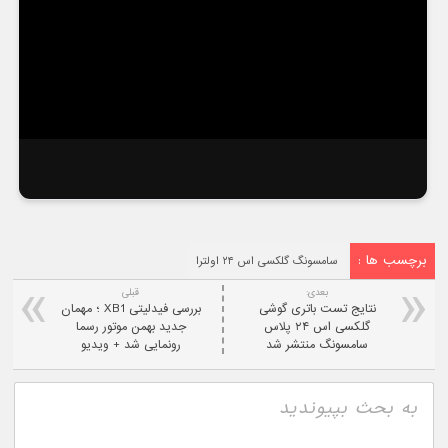
برچسب ها :
سامسونگ گلکسی اس ۲۴ اولترا
بعدی:
قبلی
نتایج تست باتری گوشی
بررسی فیدلیتی XB1 ؛ مهمان
گلکسی اس ۲۴ پلاس
جدید بهمن موتور رسما
سامسونگ منتشر شد
رونمایی شد + ویدیو