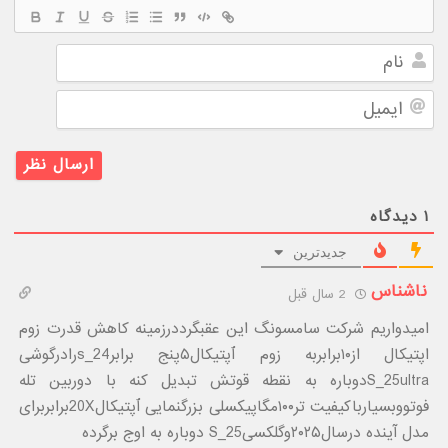
نام
ایمیل
۱
دیدگاه
جدیدترین
ناشناس
2 سال قبل
امیدواریم شرکت سامسونگ این عقبگرددرزمینه کاهش قدرت زوم
اپتیکال از۱۰برابربه زوم ٱپتیکال۵پنج برابرs_24رادرگوشی
S_25ultraدوباره به نقطه قوتش تبدیل کنه با دوربین تله
فوتووبسیارباکیفیت تر۱۰۰مگاپیکسلی بزرگنمایی ٱپتیکال20Xبرابربرای
مدل آینده درسال۲۰۲۵وگلکسیS_25 دوباره به اوج برگرده