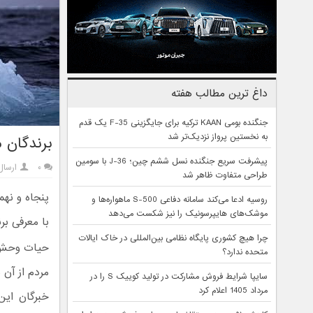
داغ ترین مطالب هفته
جنگنده بومی KAAN ترکیه برای جایگزینی F-35 یک قدم
به نخستین پرواز نزدیک‌تر شد
برندگان مس
پیشرفت سریع جنگنده نسل ششم چین؛ J-36 با سومین
۰
ارسال
طراحی متفاوت ظاهر شد
پنجاه و نه
روسیه ادعا می‌کند سامانه دفاعی S-500 ماهواره‌ها و
موشک‌های هایپرسونیک را نیز شکست می‌دهد
با معرفی برندگا
چرا هیچ کشوری پایگاه نظامی بین‌المللی در خاک ایالات
حیات وحش ز
متحده ندارد؟
مردم از آن
سایپا شرایط فروش مشارکت در تولید کوییک S را در
مرداد 1405 اعلام کرد
خبرگان این