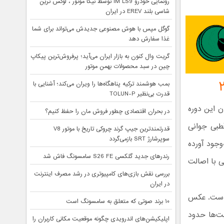
رونمایی خودرو IM LS9 توسط نیکا موتور ، لوکس ترین
شاسی بلند EREV در ایران
گوگل مپس با هوش مصنوعی جدیدش می‌تواند برای شما
غذا سفارش دهد
گریت وال کنون به بازار ایران می‌آید؛ پرفروش‌ترین پیکاپ
چین در سبد محصولات بهمن موتور
بمب هوشمند ترکیه پناهگاه‌ها را ویران می‌کند؛ آشنایی با
قدرت بی‌نظیر TOLUN-P
ن این دوره
در بحران اقتصادی چطور فروش مان را حفظ کنیم؟
طبی جوانی
قدرتمندترین جیپ گرند چروکی تاریخ با موتور V8
سوپرشارژ SRT بازمی‌گردد
وجود آورده
رندرهای جدید گلکسی S26 FE سامسونگ فاش شد
 با اصالت
بررسی نقش بازی‌های کامپیوتری در رشد مصرف اینترنت
در ایران
ه است. عکس
۱۰ برند صوتی که متعلق به سامسونگ است
ر این رقابت‌ها حدود
اپلیکیشن‌های اندرویدی چگونه موقعیت مکانی کاربران را