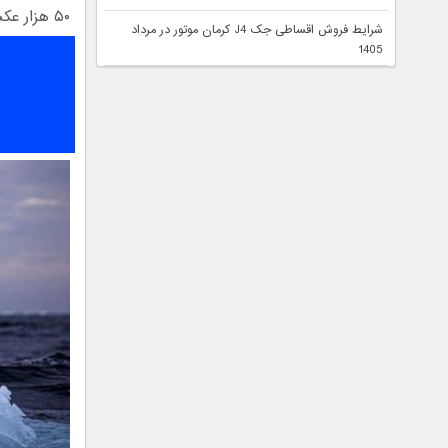
۵۰ هزار عکس به موزه تاریخ طبیعی لندن ارسال شده و هیئتی از داوران مشغول بررسی شده‌اند.
شرایط فروش اقساطی جک J4 کرمان موتور در مرداد
1405