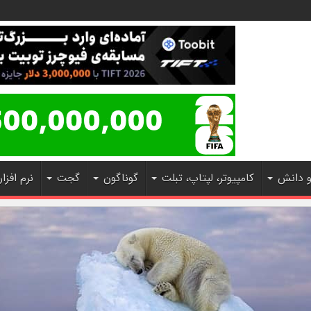
و دانش
کامپیوتر، لپتاپ، تبلت
گوناگون
گجت
نرم افزار