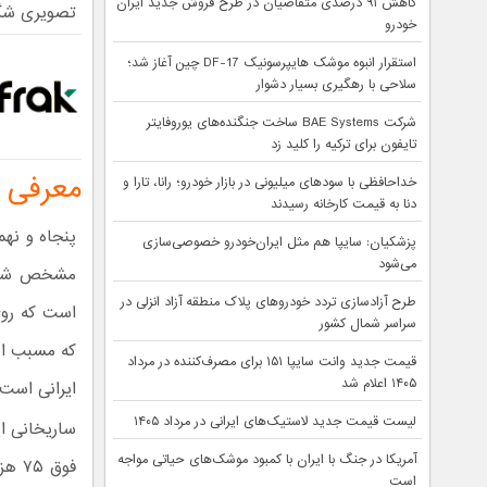
کاهش ۹۱ درصدی متقاضیان در طرح فروش جدید ایران
تصویری شگف
خودرو
استقرار انبوه موشک هایپرسونیک DF-17 چین آغاز شد؛
سلاحی با رهگیری بسیار دشوار
شرکت BAE Systems ساخت جنگنده‌های یوروفایتر
تایفون برای ترکیه را کلید زد
معرفی ب
خداحافظی با سودهای میلیونی در بازار خودرو؛ رانا، تارا و
دنا به قیمت کارخانه رسیدند
پنجاه و نهم
پزشکیان: سایپا هم مثل ایران‌خودرو خصوصی‌سازی
می‌شود
مشخص شده‌
طرح آزادسازی تردد خودروهای پلاک منطقه آزاد انزلی در
است که روی
سراسر شمال کشور
که مسبب ا
قیمت جدید وانت سایپا ۱۵۱ برای مصرف‌کننده در مرداد
۱۴۰۵ اعلام شد
ایرانی است 
لیست قیمت جدید لاستیک‌های ایرانی در مرداد ۱۴۰۵
ساریخانی ای
آمریکا در جنگ با ایران با کمبود موشک‌های حیاتی مواجه
است