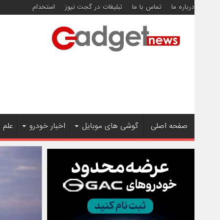
درباره ما
تماس با ما
تبلیغات در گجت نیوز
استخدام
صفحه اصلی
گوشی های موبایل
اخبار خودرو
علم 