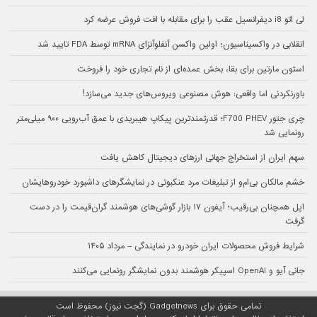
لی اتو i8 دیفرانسیل عقب را برای مقابله با افت فروش عرضه کرد
انقلابی در واکسیناسیون؛ اولین واکسن آنفلوآنزای mRNA توسط FDA تایید شد
استون مارتین برای بقا، بخش عمده‌ای از نام تجاری خود را فروخت
باورنکردنی اما واقعی: هوش مصنوعی ویروس‌های جدید می‌سازد!
چری جتور F700 PHEV؛ قدرتمندترین پیکاپ هیبریدی با عمق آب‌رویی ۹۰۰ میلی‌متر
رونمایی شد
سهم ایران از استخراج جهانی ارزهای دیجیتال کاهش یافت
خشم مالکان بی‌ام‌و از تبلیغات مرد عنکبوتی در نمایشگرهای داشبورد خودروهایشان
اپل همچنان بی‌رقیب؛ آیفون ۱۷ بازار گوشی‌های هوشمند گران‌قیمت را در دست
گرفت
شرایط فروش محصولات ایران خودرو در نمایندگی – مرداد ۱۴۰۵
جانی آیو و OpenAI اسپیکر هوشمند بدون نمایشگر رونمایی می‌کنند
تمامی حقوق برای Gadgetnews (گجت نیوز) محفوظ است