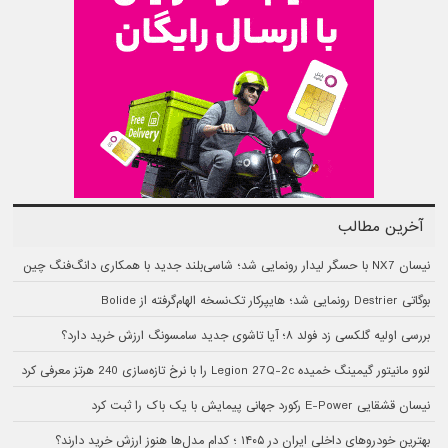
آخرین مطالب
نیسان NX7 با حسگر لیدار رونمایی شد؛ شاسی‌بلند جدید با همکاری دانگ‌فنگ چین
بوگاتی Destrier رونمایی شد؛ هایپرکار تک‌نسخه الهام‌گرفته از Bolide
بررسی اولیه گلکسی زد فولد ۸؛ آیا تاشوی جدید سامسونگ ارزش خرید دارد؟
لنوو مانیتور گیمینگ خمیده Legion 27Q-2c را با نرخ تازه‌سازی 240 هرتز معرفی کرد
نیسان قشقایی E-Power رکورد جهانی پیمایش با یک باک را ثبت کرد
بهترین خودروهای داخلی ایران در ۱۴۰۵ ؛ کدام مدل‌ها هنوز ارزش خرید دارند؟