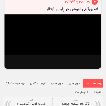
ویدیوی پیشنهادی
لامبورگینی اوروس در پلیس ایتالیا
برچسب ها :
دوج چارجر
دوج چلنجر
شورولت کامارو
فورد موستانگ GT
کادیلاک
کرایسلر ۳۰۰
بعدی:
قبلی
گرگ های منطقه چرنوبیل
قیمت گوشی شیائومی 14