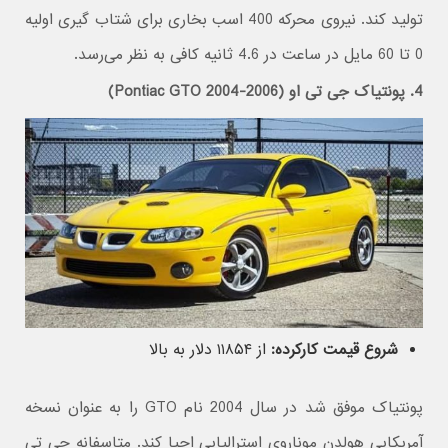
تولید کند. نیروی محرکه 400 اسب بخاری برای شتاب گیری اولیه
0 تا 60 مایل در ساعت در 4.6 ثانیه کافی به نظر می‌رسد.
4. پونتیاک جی تی او (Pontiac GTO 2004-2006)
شروع قیمت کارکرده:
از ۱۱۸۵۴ دلار به بالا
پونتیاک موفق شد در سال 2004 نام GTO را به عنوان نسخه
آمریکایی هولدن موناروی استرالیایی احیا کند. متاسفانه جی تی