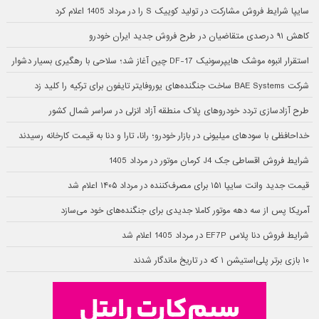
سایپا شرایط فروش مشارکت در تولید کوییک S را در مرداد 1405 اعلام کرد
کاهش ۹۱ درصدی متقاضیان در طرح فروش جدید ایران خودرو
استقرار انبوه موشک هایپرسونیک DF-17 چین آغاز شد؛ سلاحی با رهگیری بسیار دشوار
شرکت BAE Systems ساخت جنگنده‌های یوروفایتر تایفون برای ترکیه را کلید زد
طرح آزادسازی تردد خودروهای پلاک منطقه آزاد انزلی در سراسر شمال کشور
خداحافظی با سودهای میلیونی در بازار خودرو؛ رانا، تارا و دنا به قیمت کارخانه رسیدند
شرایط فروش اقساطی جک J4 کرمان موتور در مرداد 1405
قیمت جدید وانت سایپا ۱۵۱ برای مصرف‌کننده در مرداد ۱۴۰۵ اعلام شد
آمریکا پس از سه دهه موتور کاملا جدیدی برای جنگنده‌های خود می‌سازد
شرایط فروش دنا پلاس EF7P در مرداد 1405 اعلام شد
۱۰ بازی برتر پلی‌استیشن ۱ که در تاریخ ماندگار شدند