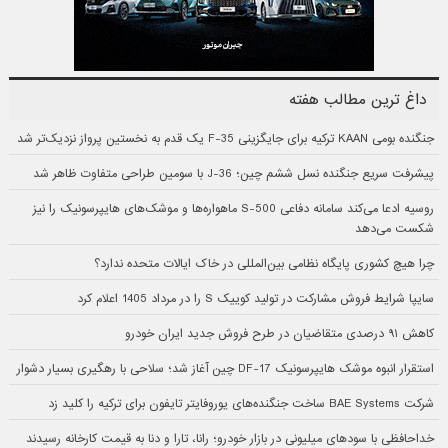
داغ ترین مطالب هفته
جنگنده بومی KAAN ترکیه برای جایگزینی F-35 یک قدم به نخستین پرواز نزدیک‌تر شد
پیشرفت سریع جنگنده نسل ششم چین؛ J-36 با سومین طراحی متفاوت ظاهر شد
روسیه ادعا می‌کند سامانه دفاعی S-500 ماهواره‌ها و موشک‌های هایپرسونیک را نیز
شکست می‌دهد
چرا هیچ کشوری پایگاه نظامی بین‌المللی در خاک ایالات متحده ندارد؟
سایپا شرایط فروش مشارکت در تولید کوییک S را در مرداد 1405 اعلام کرد
کاهش ۹۱ درصدی متقاضیان در طرح فروش جدید ایران خودرو
استقرار انبوه موشک هایپرسونیک DF-17 چین آغاز شد؛ سلاحی با رهگیری بسیار دشوار
شرکت BAE Systems ساخت جنگنده‌های یوروفایتر تایفون برای ترکیه را کلید زد
خداحافظی با سودهای میلیونی در بازار خودرو؛ رانا، تارا و دنا به قیمت کارخانه رسیدند