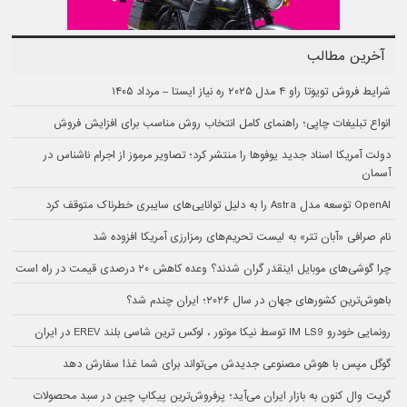
آخرین مطالب
شرایط فروش تویوتا راو ۴ مدل ۲۰۲۵ ره نیاز ایستا – مرداد ۱۴۰۵
انواع تبلیغات چاپی؛ راهنمای کامل انتخاب روش مناسب برای افزایش فروش
دولت آمریکا اسناد جدید یوفوها را منتشر کرد؛ تصاویر مرموز از اجرام ناشناس در
آسمان
OpenAI توسعه مدل Astra را به دلیل توانایی‌های سایبری خطرناک متوقف کرد
نام صرافی «آبان‌ تتر» به لیست تحریم‌های رمزارزی آمریکا افزوده شد
چرا گوشی‌های موبایل اینقدر گران شدند؟ وعده کاهش ۲۰ درصدی قیمت در راه است
باهوش‌ترین کشورهای جهان در سال ۲۰۲۶؛ ایران چندم شد؟
رونمایی خودرو IM LS9 توسط نیکا موتور ، لوکس ترین شاسی بلند EREV در ایران
گوگل مپس با هوش مصنوعی جدیدش می‌تواند برای شما غذا سفارش دهد
گریت وال کنون به بازار ایران می‌آید؛ پرفروش‌ترین پیکاپ چین در سبد محصولات