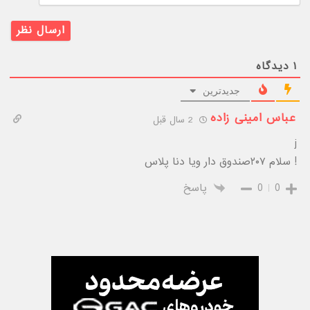
۱
دیدگاه
جدیدترین
عباس امینی زاده
2 سال قبل
j
! سلام ۲٠۷صندوق دار ویا دنا پلاس
0
0
پاسخ