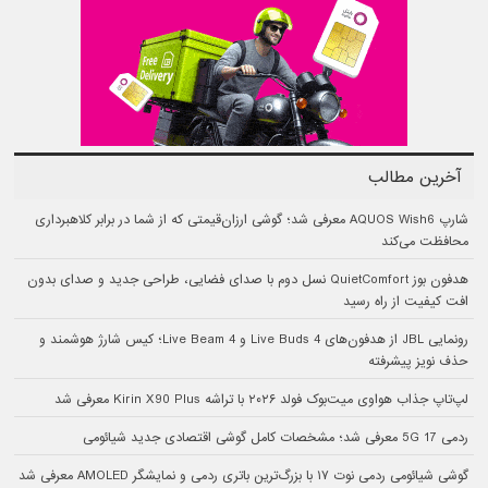
آخرین مطالب
شارپ AQUOS Wish6 معرفی شد؛ گوشی ارزان‌قیمتی که از شما در برابر کلاهبرداری
محافظت می‌کند
هدفون بوز QuietComfort نسل دوم با صدای فضایی، طراحی جدید و صدای بدون
افت کیفیت از راه رسید
رونمایی JBL از هدفون‌های Live Buds 4 و Live Beam 4؛ کیس شارژ هوشمند و
حذف نویز پیشرفته
لپ‌تاپ جذاب هواوی میت‌بوک فولد ۲۰۲۶ با تراشه Kirin X90 Plus معرفی شد
ردمی 17 5G معرفی شد؛ مشخصات کامل گوشی اقتصادی جدید شیائومی
گوشی شیائومی ردمی نوت ۱۷ با بزرگ‌ترین باتری ردمی و نمایشگر AMOLED معرفی شد