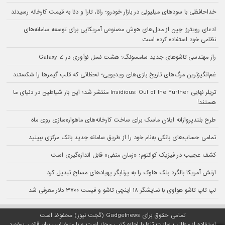
خداحافظی با سودهای میلیونی در بازار خودرو؛ رانا، تارا و دنا به قیمت کارخانه رسیدند
ادعای رویترز: چین از مدل‌های هوش مصنوعی آمریکایی برای توسعه سامانه‌های
نظامی خود استفاده کرده است
راز مهندسی تاشوهای جدید سامسونگ؛ هشت نسل نوآوری در Galaxy Z
غم‌انگیزترین مرگ‌های تاریخ بازی‌های ویدیویی؛ لحظاتی که قلب گیمرها را شکستند
تریلر نهایی Insidious: Out of the Further منتشر شد؛ این بار شیاطین در دنیای ما
هستند!
طرح بلندپروازانه ایلان ماسک برای ساخت کارخانه‌های ماهواره‌سازی روی ماه
تمامی حساب‌های بانکی به‌نام خود را از طریق سامانه جدید بانک مرکزی ببینید
کشف عجیب در فیزیک کوانتوم؛ «زمان منفی» قابل اندازه‌گیری است
ارتش آمریکا بالگرد بلک هاوک را به پرتابگر پهپادهای مسلح تبدیل کرد
لپ تاپ تاشو هواوی با نمایشگر ۱۸ اینچی تاشو و قیمت ۳۷۰۰ دلار معرفی شد
تمامی حقوق برای Gadgetnews (گجت نیوز) محفوظ است
استفاده از مطالب سایت تنها با اجازه کتبی مجاز است و با متخلفین برابر قانون برخورد