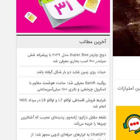
آخرین مطالب
دوج چارجر Super Bee مدل ۲۰۲۷ با پیشرانه شش
سیلندر ۶۰۰ اسب بخاری معرفی شد
حیات روی زمین شاید دو بار شکل گرفته باشد
روگبید SpinR معرفی شد؛ ساعت هوشمند مقاوم با
 که از این امتیازات
اسکرول چرخشی و باتری ۱۱۰۰ میلی‌آمپرساعتی
شرایط فروش اقساطی لوکانو L7 و لوکانو L8 در مرداد 1405
اعلام شد
نقطه مقابل دژاوو؛ ژامه‌وو، پدیده‌ای عجیب که آشناترین
چیزها را غریبه می‌کند
ChatGPT به ابزارهای حرفه‌ای ادوبی مجهز شد؛ از