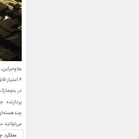
در بنچمارک
می‌توانید م
عملکرد چ