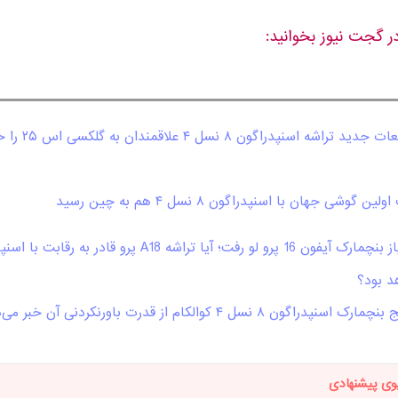
ر گجت نیوز بخوانید:
شایعات جدید تراشه ا
لین گوشی جهان با اسنپدراگون ۸ نسل ۴ هم به چین رسید
ارک اسنپدراگون ۸ نسل ۴ کوالکام از قدرت باورنکردنی آن خبر می‌دهد
وی پیشنهادی