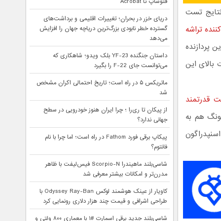
فتوشاپ تا Acrobat
ت که نتایج تست
دریای خزر در بحران؛ تغییرات اقلیمی و برداشت‌های
کننده تراشه
گسترده خطر نابودی بزرگ‌ترین دریاچه جهان را افزایش
می‌دهد
ین پردازنده
داستان جنگنده YF-23 بلک ویدو؛ شاهکاری که
 بالای این
می‌توانست جای F-22 را بگیرد
ماتریکس ۵ در راه است؛ تاریخ احتمالی اکران مشخص
شد
پست قدرتمند
از پیکان تا ری‌را ؛ چرا ایران هنوز خودرویی در سطح
 آینده سامسونگ هم به
جهانی ندارد؟
اسنپدراگون
پیکاپ برقی فورد Fathom در راه است؛ اما چرا با نام
فانتوم؟
شاسی‌بلند ماهیندرا Scorpio-N فیس‌لیفت با ظاهر
مدرن‌تر و امکانات بیشتر معرفی شد
کاویار از عینک هوشمند لوکس Odyssey Ray-Ban با
طراحی اشرافی و قیمت چند هزار دلاری رونمایی کرد
شاسی‌بلند جدید برقی اسمارت #۱ با معماری ۸۰۰ ولتی و