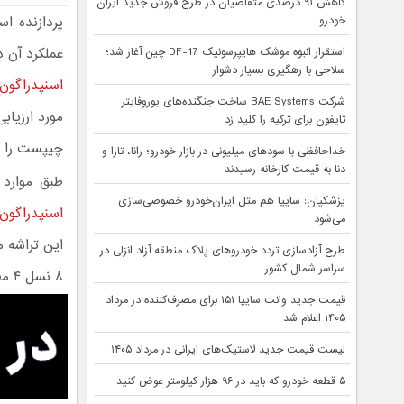
کاهش ۹۱ درصدی متقاضیان در طرح فروش جدید ایران
خودرو
عملکرد آن 
استقرار انبوه موشک هایپرسونیک DF-17 چین آغاز شد؛
سلاحی با رهگیری بسیار دشوار
اسنپدراگون ۸ نسل ۴ در تست‌های گرافی
شرکت BAE Systems ساخت جنگنده‌های یوروفایتر
مورد ارزیاب
تایفون برای ترکیه را کلید زد
چیپست را م
خداحافظی با سودهای میلیونی در بازار خودرو؛ رانا، تارا و
دنا به قیمت کارخانه رسیدند
طبق موارد 
پزشکیان: سایپا هم مثل ایران‌خودرو خصوصی‌سازی
اسنپدراگون ۸ نسل 
می‌شود
این تراشه 
طرح آزادسازی تردد خودروهای پلاک منطقه آزاد انزلی در
سراسر شمال کشور
۸ نسل ۴ مطلع شوید، در ادامه با ما همراه باشید.
قیمت جدید وانت سایپا ۱۵۱ برای مصرف‌کننده در مرداد
۱۴۰۵ اعلام شد
لیست قیمت جدید لاستیک‌های ایرانی در مرداد ۱۴۰۵
۵ قطعه خودرو که باید در ۹۶ هزار کیلومتر عوض کنید