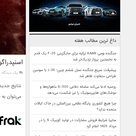
داغ ترین مطالب هفته
جنگنده بومی KAAN ترکیه برای جایگزینی F-35 یک قدم
به نخستین پرواز نزدیک‌تر شد
اسنپدراگون ۸ نسل ۴ نتایج بنچمارک را به 
پیشرفت سریع جنگنده نسل ششم چین؛ J-36 با سومین
یک دیدگاه
طراحی متفاوت ظاهر شد
روسیه ادعا می‌کند سامانه دفاعی S-500 ماهواره‌ها و
موشک‌های هایپرسونیک را نیز شکست می‌دهد
می‌توان به قدرت ف
چرا هیچ کشوری پایگاه نظامی بین‌المللی در خاک ایالات
متحده ندارد؟
سایپا شرایط فروش مشارکت در تولید کوییک S را در
مرداد 1405 اعلام کرد