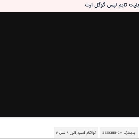
بلیت تایم لپس گوگل ارت
بنچمارک GEEKBENCH
کوالکام اسنپدراگون ۸ نسل ۴