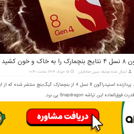
خاک و خون کشید
ارسال شده توسط: مبین صادقیان
۱۵ خرداد ۱۴۰۳ ساعت ۱۰:۴۰
نتایج جدید پردازنده اسنپدراگون 8 نسل 4 از بنچمارک گیگ‌بنچ منتشر شده
وق‌العاده این تراشه Snapdragon پی برد.