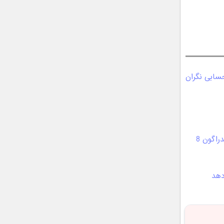
سنپدراگون ۸ نسل ۴ علاقمندان به گلکسی اس ۲۵ را حسابی نگران
امتیاز بنچمارک آیفون 16 پرو لو رفت؛ آیا تراشه A18 پرو قادر به رقابت با اسنپدراگون 8