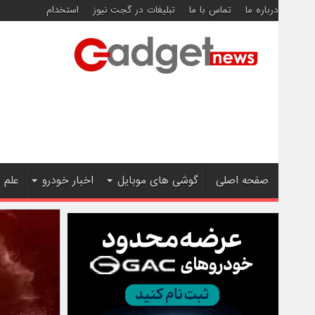
درباره ما
تماس با ما
تبلیغات در گجت نیوز
استخدام
صفحه اصلی
گوشی های موبایل
اخبار خودرو
علم 