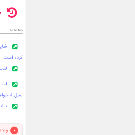
د
Go to top
کرده است!
لقب او
نسل 4 خواهد بود؟
نتایج بنچم
ویدی