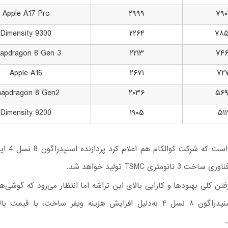
Apple A17 Pro
۲۹۹۹
۷۹
Dimensity 9300
۲۲۶۴
۷۸
apdragon 8 Gen 3
۲۲۱۳
۷۴
Apple A16
۲۶۷۱
۷۲۷
napdragon 8 Gen2
۲۰۳۶
۵۶
Dimensity 9200
۱۹۰۵
۵۱۱
شایان ذکر است که
 نانومتری TSMC تولید خواهد شد.
رفتن کلی بهبودها و کارایی بالای این تراشه اما انتظار می‌رود که گوشی‌ه
پردازنده اسنپدراگون ۸ نسل ۴ به‌دلیل افزایش هزینه ویفر ساخت، با قیم