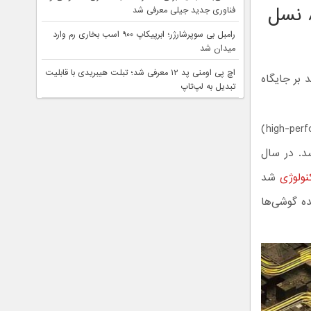
نتایج و امتیازات حیر‌ت‌آور بنچمارک اسنپدراگون ۸ نسل
فناوری جدید جیلی معرفی شد
رامبل بی سوپرشارژر؛ ابرپیکاپ ۹۰۰ اسب بخاری رم وارد
میدان شد
اچ پی اومنی پد ۱۲ معرفی شد؛ تبلت هیبریدی با قابلیت
ذابی از تراشه اسنپدراگون ۸ نسل ۴ می‌تواند بر جایگاه
تبدیل به لپ‌تاپ
گزارشات منتشر شده نشان می‌دهند که هسته پرقدرت و با کارایی بالا (high-performance)
ک خیره‌کننده 4.2 گیگاهرتز برسد. در سال
نولوژی
شد
یگاهرتز برای پردازنده گوشی‌ها