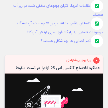
مقامات آمریکا نگران یوفوهای مخفی شده در زیر آب
هستند
داستان واقعی منطقه مرموز ۵۱ چیست؛ آزمایشگاه
موجودات فضایی یا پایگاه فوق سری ارتش آمریکا؟
آدم فضایی ها چه شکلی هستند؟
ویدیوی پیشنهادی
عملکرد افتضاح گلکسی اس 25 اولترا در تست سقوط