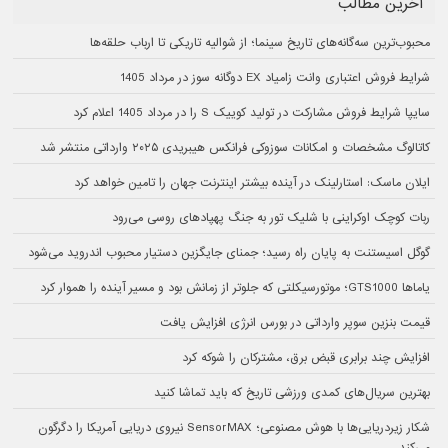
آخرین مطالب
محبوب‌ترین سه‌گانه‌های تاریخ سینما؛ از شوالیه تاریکی تا ارباب حلقه‌ها
شرایط فروش اعتباری وانت زامیاد EX دوگانه سوز در مرداد 1405
سایپا شرایط فروش مشارکت در تولید کوییک S را در مرداد 1405 اعلام کرد
کاتالوگ مشخصات و امکانات سوزوکی فرانکس هیبریدی ۲۰۲۵ وارداتی منتشر شد
ایلان ماسک: استارلینک در آینده بیشتر اینترنت جهان را تامین خواهد کرد
ربات کوچک اوکراینی با شلیک تور به جنگ پهپادهای روسی می‌رود
گوگل اسیستنت به پایان راه رسید؛ جمنای جایگزین دستیار محبوب اندروید می‌شود
یاماها GTS1000؛ موتورسیکلتی که جلوتر از زمانش بود و مسیر آینده را هموار کرد
قیمت بنزین سوپر وارداتی در بورس انرژی افزایش یافت
افزایش چند برابری قبض برق، مشترکان را شوکه کرد
بهترین سریال‌های کمدی ورزشی تاریخ که باید تماشا کنید
شکار زیردریایی‌ها با هوش مصنوعی؛ SensorMAX نیروی دریایی آمریکا را دگرگون
می‌کند