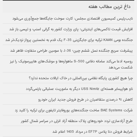
داغ ترین مطالب هفته
نایب‌رئیس کمیسیون اقتصادی مجلس: کارت سوخت جایگاه‌ها جمع‌آوری می‌شود
افزایش قیمت تاکسی‌های اینترنتی؛ پای وزارت کشور به گرانی اسنپ و تپسی باز شد
جنگنده بومی KAAN ترکیه برای جایگزینی F-35 یک قدم به نخستین پرواز نزدیک‌تر شد
پیشرفت سریع جنگنده نسل ششم چین؛ J-36 با سومین طراحی متفاوت ظاهر شد
روسیه ادعا می‌کند سامانه دفاعی S-500 ماهواره‌ها و موشک‌های هایپرسونیک را نیز
شکست می‌دهد
چرا هیچ کشوری پایگاه نظامی بین‌المللی در خاک ایالات متحده ندارد؟
ناو هواپیمابر هسته‌ای USS Nimitz دیگر به ماموریت عملیاتی بازنمی‌گردد
کاهش ۹۱ درصدی متقاضیان در طرح فروش جدید ایران خودرو
شرکت BAE Systems ساخت جنگنده‌های یوروفایتر تایفون برای ترکیه را کلید زد
طرح آزادسازی تردد خودروهای پلاک منطقه آزاد انزلی در سراسر شمال کشور
شرایط فروش دنا پلاس EF7P در مرداد 1405 اعلام شد