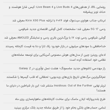
رونمایی JBL از هدفون‌های Live Buds 4 و Live Beam 4؛ کیس شارژ هوشمند و
حذف نویز پیشرفته
لپ‌تاپ جذاب هواوی میت‌بوک فولد ۲۰۲۶ با تراشه Kirin X90 Plus معرفی شد
ردمی 17 5G معرفی شد؛ مشخصات کامل گوشی اقتصادی جدید شیائومی
گوشی شیائومی ردمی نوت ۱۷ با بزرگ‌ترین باتری ردمی و نمایشگر AMOLED معرفی شد
خداحافظی با سودهای میلیونی در بازار خودرو؛ رانا، تارا و دنا به قیمت کارخانه رسیدند
ادعای رویترز: چین از مدل‌های هوش مصنوعی آمریکایی برای توسعه سامانه‌های
نظامی خود استفاده کرده است
راز مهندسی تاشوهای جدید سامسونگ؛ هشت نسل نوآوری در Galaxy Z
غم‌انگیزترین مرگ‌های تاریخ بازی‌های ویدیویی؛ لحظاتی که قلب گیمرها را شکستند
تریلر نهایی Insidious: Out of the Further منتشر شد؛ این بار شیاطین در دنیای ما
هستند!
طرح بلندپروازانه ایلان ماسک برای ساخت کارخانه‌های ماهواره‌سازی روی ماه
تمامی حساب‌های بانکی به‌نام خود را از طریق سامانه جدید بانک مرکزی ببینید