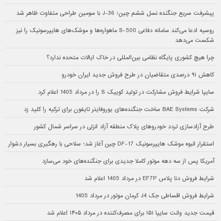
پیشرفت سریع جنگنده نسل ششم چین؛ J-36 با سومین طراحی متفاوت ظاهر شد
روسیه ادعا می‌کند سامانه دفاعی S-500 ماهواره‌ها و موشک‌های هایپرسونیک را نیز
شکست می‌دهد
چرا هیچ کشوری پایگاه نظامی بین‌المللی در خاک ایالات متحده ندارد؟
کاهش ۹۱ درصدی متقاضیان در طرح فروش جدید ایران خودرو
سایپا شرایط فروش مشارکت در تولید کوییک S را در مرداد 1405 اعلام کرد
شرکت BAE Systems ساخت جنگنده‌های یوروفایتر تایفون برای ترکیه را کلید زد
طرح آزادسازی تردد خودروهای پلاک منطقه آزاد انزلی در سراسر شمال کشور
استقرار انبوه موشک هایپرسونیک DF-17 چین آغاز شد؛ سلاحی با رهگیری بسیار دشوار
آمریکا پس از سه دهه موتور کاملا جدیدی برای جنگنده‌های خود می‌سازد
شرایط فروش دنا پلاس EF7P در مرداد 1405 اعلام شد
شرایط فروش اقساطی جک J4 کرمان موتور در مرداد 1405
قیمت جدید وانت سایپا ۱۵۱ برای مصرف‌کننده در مرداد ۱۴۰۵ اعلام شد