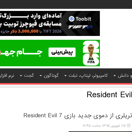
و دانش
کامپیوتر، لپتاپ، تبلت
گوناگون
گجت
نرم افزار
ری از دموی جدید بازی Resident Evil 7
۲۵ شهریور ۱۳۹۵ ساعت ۱۶:۴۵