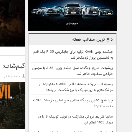
داغ ترین مطالب هفته
جنگنده بومی KAAN ترکیه برای جایگزینی F-35 یک قدم
به نخستین پرواز نزدیک‌تر شد
گیم‌شات: هر آن
پیشرفت سریع جنگنده نسل ششم چین؛ J-36 با سومین
طراحی متفاوت ظاهر شد
حامد زاهدی
روسیه ادعا می‌کند سامانه دفاعی S-500 ماهواره‌ها و
موشک‌های هایپرسونیک را نیز شکست می‌دهد
چرا هیچ کشوری پایگاه نظامی بین‌المللی در خاک ایالات
متحده ندارد؟
سایپا شرایط فروش مشارکت در تولید کوییک S را در
مرداد 1405 اعلام کرد