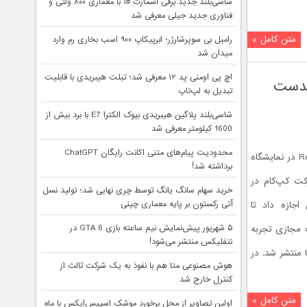
شاسی‌بلند جدید برقی اسمارت #۱ با معماری ۸۰۰ ولتی و
فناوری جدید جیلی معرفی شد
متن کامل »
رامبل بی سوپرشارژر؛ ابرپیکاپ ۹۰۰ اسب بخاری رم وارد
میدان شد
اچ پی اومنی پد ۱۲ معرفی شد؛ تبلت هیبریدی با قابلیت
ر تجربه Resident Evil 7 با هدست
تبدیل به لپ‌تاپ
شاسی‌بلند پلاگین هیبریدی بیوک الکترا E7 با برد بیش از
1600 کیلومتر معرفی شد
محدودیت پیام‌های متنی اکانت رایگان ChatGPT
اگر به یاد داشته باشید بازی Resident Evil 7 در نمایشگاه
برداشته شد!
رکت کپ‌کام در
خرید سهام سانگ‌ یانگ توسط چری نهایی شد؛ تولید نسل
آتی رکستون بر پایه معماری چینی
 اجازه داد تا
۵ شهریور پیش‌نمایش نیم ساعته بازی GTA 6 در
ت واقعیت مجازی تجربه
نتفلیکس منتشر می‌شود!
 منتشر شد. در
هوش مصنوعی متا هم با نفوذ به یک شرکت ثالث از
کنترل خارج شد
متن کامل »
اولین تصاویر از محل برخورد موشک اسپیس‌ایکس با ماه