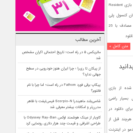
شرکت کپ‌کام تریلر تازه‌ای از دموی جدید بازی Resident
دگان کنسول پلی
استیشن 4 می‌توانند از امروز 15 سپتامبر مصادف با 25
نلود
آخرین مطالب
متن کامل »
ماتریکس ۵ در راه است؛ تاریخ احتمالی اکران مشخص
شد
از پیکان تا ری‌را ؛ چرا ایران هنوز خودرویی در سطح
جهانی ندارد؟
پیکاپ برقی فورد Fathom در راه است؛ اما چرا با نام
شده از بازی
فانتوم؟
 در نمایشگاه E3 امسال بسیار راضی
شاسی‌بلند ماهیندرا Scorpio-N فیس‌لیفت با ظاهر
مدرن‌تر و امکانات بیشتر معرفی شد
رای دانلود در
کاویار از عینک هوشمند لوکس Odyssey Ray-Ban با
هرچند قبل از
طراحی اشرافی و قیمت چند هزار دلاری رونمایی کرد
مو در اینترنت