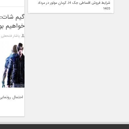
شرایط فروش اقساطی جک J4 کرمان موتور در مرداد
1405
خواهیم بو
یاشار فتحعلی ز
احتمال رونمایی 