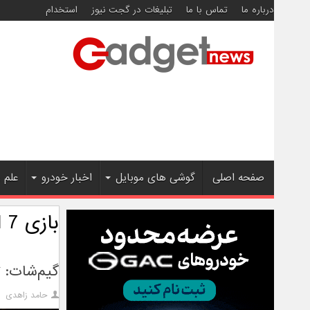
درباره ما
تماس با ما
تبلیغات در گجت نیوز
استخدام
صفحه اصلی
گوشی های موبایل
اخبار خودرو
علم 
بازی Resident Evil 7
گیم‌شات: تریل
حامد زاهدی