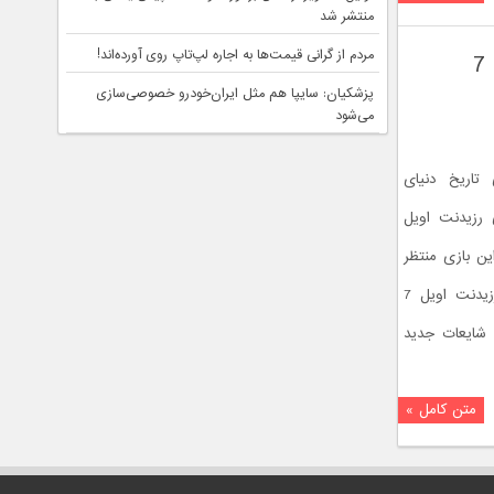
منتشر شد
مردم از گرانی قیمت‌ها به اجاره لپ‌تاپ روی آورده‌اند!
گیم شات: آیا در E3 امسال شاهد رونمایی از بازی رزیدنت اویل 7
پزشکیان: سایپا هم مثل ایران‌خودرو خصوصی‌سازی
می‌شود
تاریخ دنیای
 رزیدنت اویل
ین بازی منتظر
عرضه‌ی نسخه جدید این بازی به نام رزیدنت اویل 7
طبق شایعات جدید
متن کامل »