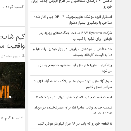
کاهش ۹۱ درصدی متقاضیان در طرح فروش جدید ایران
خودرو
کسب کرده ...
استقرار انبوه موشک هایپرسونیک DF-17 چین آغاز شد؛
سلاحی با رهگیری بسیار دشوار
شرکت BAE Systems ساخت جنگنده‌های یوروفایتر
تایفون برای ترکیه را کلید زد
واقعیت مج
خداحافظی با سودهای میلیونی در بازار خودرو؛ رانا، تارا و
دنا به قیمت کارخانه رسیدند
مبین محمدی
پزشکیان: سایپا هم مثل ایران‌خودرو خصوصی‌سازی
می‌شود
طرح آزادسازی تردد خودروهای پلاک منطقه آزاد انزلی در
سراسر شمال کشور
لیست قیمت جدید لاستیک‌های ایرانی در مرداد ۱۴۰۵
قیمت جدید وانت سایپا ۱۵۱ برای مصرف‌کننده در مرداد
۱۴۰۵ اعلام شد
ادامه با گیم شا
۵ قطعه خودرو که باید در ۹۶ هزار کیلومتر عوض کنید