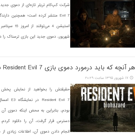
Evil 7 منتشر کرده است؛ همچنین دارن
شهریور، دموی جدید این بازی ترسناک را دا
چه که باید درمورد دموی بازی Resident Evil 7 بدانید
۱۷ شهریور ۱۳۹۵ ساعت ۲۰:۲۹
حقیقتش را بخواهید از نمایش پخش 
Resident Evil 7
بودم، بنابراین به محض اینکه دموی آن ب
دسترس قرار گرفت، آن را دانلود کردم. 
انجام دادن دموی آن، اطلاعات زیادی از د