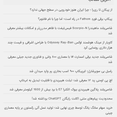
از پیکان تا ری‌را ؛ چرا ایران هنوز خودرویی در سطح جهانی ندارد؟
پیکاپ برقی فورد Fathom در راه است؛ اما چرا با نام فانتوم؟
شاسی‌بلند ماهیندرا Scorpio-N فیس‌لیفت با ظاهر مدرن‌تر و امکانات بیشتر معرفی
شد
کاویار از عینک هوشمند لوکس Odyssey Ray-Ban با طراحی اشرافی و قیمت چند
هزار دلاری رونمایی کرد
شاسی‌بلند جدید برقی اسمارت #۱ با معماری ۸۰۰ ولتی و فناوری جدید جیلی معرفی
شد
رامبل بی سوپرشارژر؛ ابرپیکاپ ۹۰۰ اسب بخاری رم وارد میدان شد
اچ پی اومنی پد ۱۲ معرفی شد؛ تبلت هیبریدی با قابلیت تبدیل به لپ‌تاپ
شاسی‌بلند پلاگین هیبریدی بیوک الکترا E7 با برد بیش از 1600 کیلومتر معرفی شد
محدودیت پیام‌های متنی اکانت رایگان ChatGPT برداشته شد!
خرید سهام سانگ‌ یانگ توسط چری نهایی شد؛ تولید نسل آتی رکستون بر پایه معماری
چینی