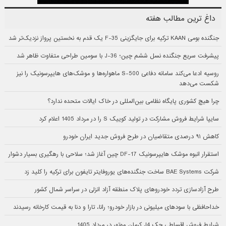
داغ ترین مطالب هفته
جنگنده بومی KAAN ترکیه برای جایگزینی F-35 یک قدم به نخستین پرواز نزدیک‌تر شد
پیشرفت سریع جنگنده نسل ششم چین؛ J-36 با سومین طراحی متفاوت ظاهر شد
روسیه ادعا می‌کند سامانه دفاعی S-500 ماهواره‌ها و موشک‌های هایپرسونیک را نیز
شکست می‌دهد
چرا هیچ کشوری پایگاه نظامی بین‌المللی در خاک ایالات متحده ندارد؟
سایپا شرایط فروش مشارکت در تولید کوییک S را در مرداد 1405 اعلام کرد
کاهش ۹۱ درصدی متقاضیان در طرح فروش جدید ایران خودرو
استقرار انبوه موشک هایپرسونیک DF-17 چین آغاز شد؛ سلاحی با رهگیری بسیار دشوار
شرکت BAE Systems ساخت جنگنده‌های یوروفایتر تایفون برای ترکیه را کلید زد
طرح آزادسازی تردد خودروهای پلاک منطقه آزاد انزلی در سراسر شمال کشور
خداحافظی با سودهای میلیونی در بازار خودرو؛ رانا، تارا و دنا به قیمت کارخانه رسیدند
شرایط فروش اقساطی جک J4 کرمان موتور در مرداد 1405