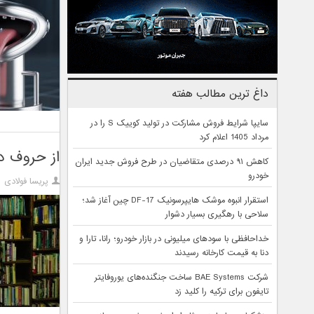
داغ ترین مطالب هفته
سایپا شرایط فروش مشارکت در تولید کوییک S را در
مرداد 1405 اعلام کرد
از حروف د
کاهش ۹۱ درصدی متقاضیان در طرح فروش جدید ایران
خودرو
پریسا فولادی
استقرار انبوه موشک هایپرسونیک DF-17 چین آغاز شد؛
سلاحی با رهگیری بسیار دشوار
خداحافظی با سودهای میلیونی در بازار خودرو؛ رانا، تارا و
دنا به قیمت کارخانه رسیدند
شرکت BAE Systems ساخت جنگنده‌های یوروفایتر
تایفون برای ترکیه را کلید زد