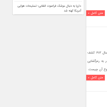
دارپا به دنبال موشک فراصوت انقلابی؛ تسلیحات هوایی
آمریکا کهنه شد
متن کامل »
مرموزترین و عجیب ترین کتاب جهان در سال ۱۹۱۲ کشف
ر به رمزگشایی
وع آن چیست.
متن کامل »