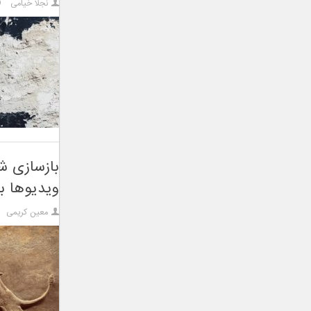
نجلا خیامی
بازسازی ش
ویدیوها بب
معین کریمی