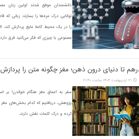
دانشمندان موفق شدند اولین زبان مصن
توانایی درک مزه‌ها را بسازند. زبانی که ق
را در یک محیط کاملا مایع پردازش کند. الب
مصنوعی با چیزی که فکر می‌کنید فرق دارد.
رهم تا دنیای درون ذهن؛ مغز چگونه متن را پردازش 
۲۱ اردیبهشت ۱۴۰۴ ساعت ۲۱:۴۰
سفر به اعماق مغز هنگام خواندن! بر ا
پژوهش، دریافتیم که کدام بخش‌های مغز م
کرده و درک کلمات نقش دارند.