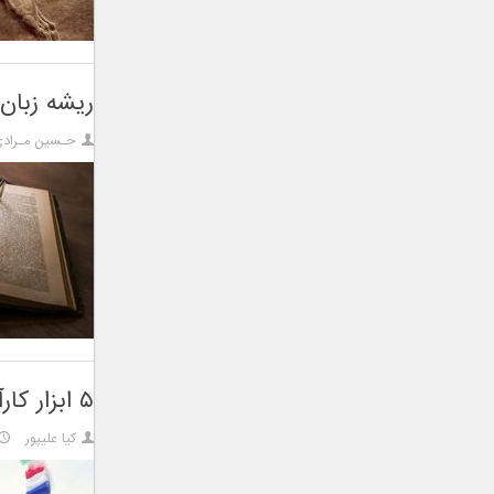
ریشه زبان انگلیسی به ۸ هز
حـسین مـراد
۵ ابزار کارآمد برای تشخیص زبان هایی که نمی‌شناسید
کیا علیپور