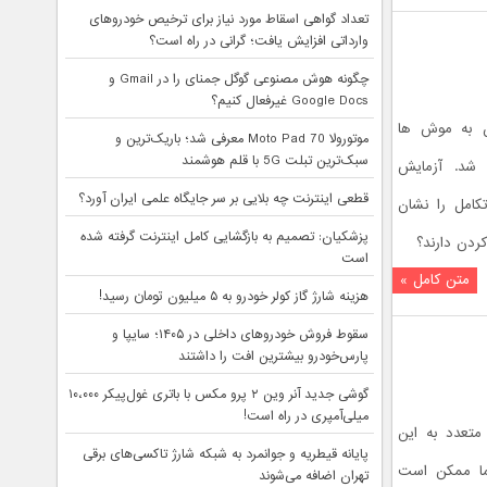
تعداد گواهی اسقاط مورد نیاز برای ترخیص خودروهای
وارداتی افزایش یافت؛ گرانی در راه است؟
چگونه هوش مصنوعی گوگل جمنای را در Gmail و
Google Docs غیرفعال کنیم؟
‌ به موش ها
موتورولا Moto Pad 70 معرفی شد؛ باریک‌ترین و
سبک‌ترین تبلت 5G با قلم هوشمند
شد. آزمایش
قطعی اینترنت چه بلایی بر سر جایگاه علمی ایران آورد؟
کامل را نشان
پزشکیان: تصمیم به بازگشایی کامل اینترنت گرفته شده
ردن دارند؟
است
متن کامل »
هزینه شارژ گاز کولر خودرو به ۵ میلیون تومان رسید!
سقوط فروش خودروهای داخلی در ۱۴۰۵؛ سایپا و
پارس‌خودرو بیشترین افت را داشتند
گوشی جدید آنر وین ۲ پرو مکس با باتری غول‌پیکر ۱۰،۰۰۰
میلی‌آمپری در راه است!
متعدد به این
پایانه قیطریه و جوانمرد به شبکه شارژ تاکسی‌های برقی
ما ممکن است
تهران اضافه می‌شوند