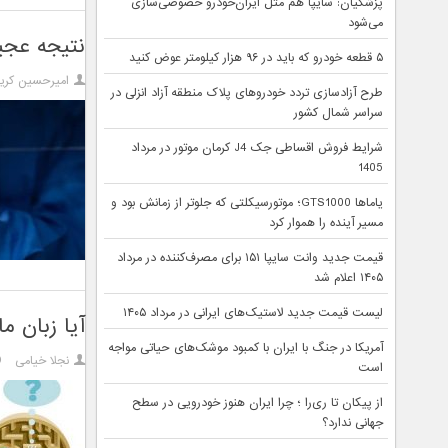
پزشکیان: سایپا هم مثل ایران‌خودرو خصوصی‌سازی
می‌شود
نتیجه عج
۵ قطعه خودرو که باید در ۹۶ هزار کیلومتر عوض کنید
امیرحسین کریم
طرح آزادسازی تردد خودروهای پلاک منطقه آزاد انزلی در
سراسر شمال کشور
شرایط فروش اقساطی جک J4 کرمان موتور در مرداد
1405
یاماها GTS1000؛ موتورسیکلتی که جلوتر از زمانش بود و
مسیر آینده را هموار کرد
قیمت جدید وانت سایپا ۱۵۱ برای مصرف‌کننده در مرداد
۱۴۰۵ اعلام شد
لیست قیمت جدید لاستیک‌های ایرانی در مرداد ۱۴۰۵
آیا زبان 
آمریکا در جنگ با ایران با کمبود موشک‌های حیاتی مواجه
نجلا خیامی
است
از پیکان تا ری‌را ؛ چرا ایران هنوز خودرویی در سطح
جهانی ندارد؟