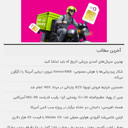
آخرین مطالب
بهترین سریال‌های کمدی ورزشی تاریخ که باید تماشا کنید
شکار زیردریایی‌ها با هوش مصنوعی؛ SensorMAX نیروی دریایی آمریکا را دگرگون
می‌کند
نخستین شرایط فروش تویوتا BZ5 وارداتی در مرداد 1405 اعلام شد
چین از پهپاد عظیم‌الجثه GJ-3A رونمایی کرد؛ رقیب قدرتمند MQ-9B آمریکایی
هسته اهریمنی؛ داستان دو حادثه مرگبار در پروژه بمب اتمی آمریکا
اولین شاسی‌بلند آفرودی هواوی معرفی شد؛ Stelato G9 با قیمت 65 هزار دلاری
معرفی اولین کامیون معدنی سدیم یونی جهان؛ شارژ کامل در ۲۰ دقیقه، بدون مشکل