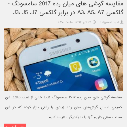
مقایسه گوشی های میان رده 2017 سامسونگ ؛
گلکسی A3، A5، A7 در برابر گلکسی J3، J5 ،J7
امید اصغرزاده
۳۱ تیر ۱۳۹۶ ساعت ۱۶:۲۰
مقایسه گوشی های میان رده ۲۰۱۷ سامسونگ شاید خالی از لطف نباشد. این
کمپانی امسال گوش‌های میان رده زیادی را راهی بازار کرده که در این
مطلب سعی داریم آنها را با یکدیگر مقایسه کنیم.
متن کامل »