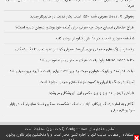
سرما!
رضوانی Beast X معرفی شد؛ ۱۵۶۰ اسب بخار قدرت در هایپرکار جدید
طراح جنجالی نیسان جوک چه خوابی برای آینده خودروهای نیسان دیده است؟
۵ قطعه خودرو که باید در ۹۶ هزار کیلومتر عوض کنید
واتساپ ویژگی‌های جدیدی برای گروه‌ها معرفی کرد؛ از نظرسنجی تا تگ همگانی
متا با Muse Code وارد رقابت هوش مصنوعی برنامه‌نویسی شد
تبلت قدرتمند و باریک هواوی میت پد پرو ۲۰۲۶ برای رقابت با آیپد پرو معرفی شد
آمریکا در جنگ با ایران با کمبود موشک‌های حیاتی مواجه است
طراحی آیفون ۲۰ پرو و پرو مکس اپل این‌شکلی می‌شود
نگاهی به آمار دردناک پیکاپ ایلان ماسک؛ شکست سنگین تسلا سایبرتراک در بازار
خودروهای برقی
تمامی حقوق برای Gadgetnews (گجت نیوز) محفوظ است
استفاده از مطالب سایت تنها با اجازه کتبی مجاز است و با متخلفین برابر قانون برخورد