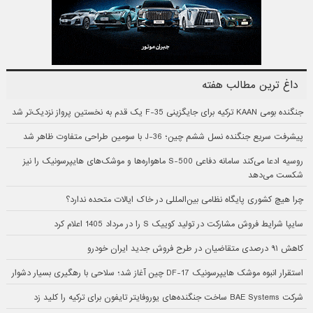
داغ ترین مطالب هفته
جنگنده بومی KAAN ترکیه برای جایگزینی F-35 یک قدم به نخستین پرواز نزدیک‌تر شد
پیشرفت سریع جنگنده نسل ششم چین؛ J-36 با سومین طراحی متفاوت ظاهر شد
روسیه ادعا می‌کند سامانه دفاعی S-500 ماهواره‌ها و موشک‌های هایپرسونیک را نیز
شکست می‌دهد
چرا هیچ کشوری پایگاه نظامی بین‌المللی در خاک ایالات متحده ندارد؟
سایپا شرایط فروش مشارکت در تولید کوییک S را در مرداد 1405 اعلام کرد
کاهش ۹۱ درصدی متقاضیان در طرح فروش جدید ایران خودرو
استقرار انبوه موشک هایپرسونیک DF-17 چین آغاز شد؛ سلاحی با رهگیری بسیار دشوار
شرکت BAE Systems ساخت جنگنده‌های یوروفایتر تایفون برای ترکیه را کلید زد