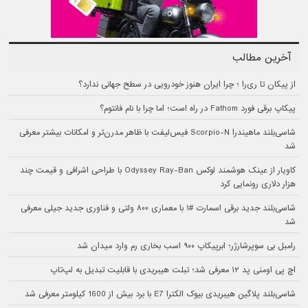
آخرین مطالب
از پیکان تا ری‌را ؛ چرا ایران هنوز خودرویی در سطح جهانی ندارد؟
پیکاپ برقی فورد Fathom در راه است؛ اما چرا با نام فانتوم؟
شاسی‌بلند ماهیندرا Scorpio-N فیس‌لیفت با ظاهر مدرن‌تر و امکانات بیشتر معرفی
شد
کاویار از عینک هوشمند لوکس Odyssey Ray-Ban با طراحی اشرافی و قیمت چند
هزار دلاری رونمایی کرد
شاسی‌بلند جدید برقی اسمارت #۱ با معماری ۸۰۰ ولتی و فناوری جدید جیلی معرفی
شد
رامبل بی سوپرشارژر؛ ابرپیکاپ ۹۰۰ اسب بخاری رم وارد میدان شد
اچ پی اومنی پد ۱۲ معرفی شد؛ تبلت هیبریدی با قابلیت تبدیل به لپ‌تاپ
شاسی‌بلند پلاگین هیبریدی بیوک الکترا E7 با برد بیش از 1600 کیلومتر معرفی شد