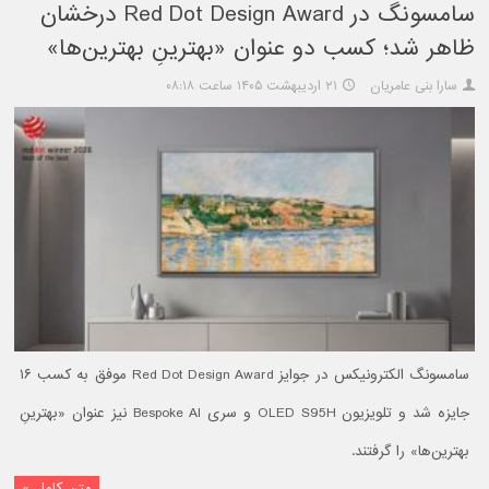
سامسونگ در Red Dot Design Award درخشان
ظاهر شد؛ کسب دو عنوان «بهترینِ بهترین‌ها»
سارا بنی عامریان
۲۱ اردیبهشت ۱۴۰۵ ساعت ۰۸:۱۸
سامسونگ الکترونیکس در جوایز Red Dot Design Award موفق به کسب ۱۶
جایزه شد و تلویزیون OLED S95H و سری Bespoke AI نیز عنوان «بهترینِ
بهترین‌ها» را گرفتند.
متن کامل »