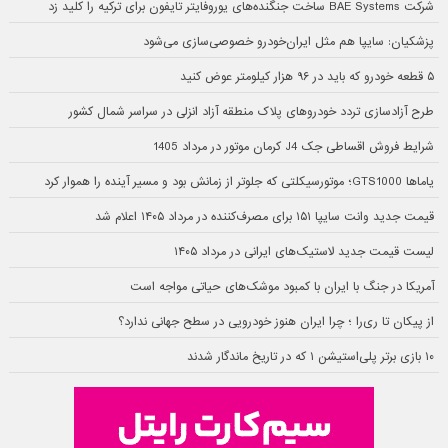
شرکت BAE Systems ساخت جنگنده‌های یوروفایتر تایفون برای ترکیه را کلید زد
پزشکیان: سایپا هم مثل ایران‌خودرو خصوصی‌سازی می‌شود
۵ قطعه خودرو که باید در ۹۶ هزار کیلومتر عوض کنید
طرح آزادسازی تردد خودروهای پلاک منطقه آزاد انزلی در سراسر شمال کشور
شرایط فروش اقساطی جک J4 کرمان موتور در مرداد 1405
یاماها GTS1000؛ موتورسیکلتی که جلوتر از زمانش بود و مسیر آینده را هموار کرد
قیمت جدید وانت سایپا ۱۵۱ برای مصرف‌کننده در مرداد ۱۴۰۵ اعلام شد
لیست قیمت جدید لاستیک‌های ایرانی در مرداد ۱۴۰۵
آمریکا در جنگ با ایران با کمبود موشک‌های حیاتی مواجه است
از پیکان تا ری‌را ؛ چرا ایران هنوز خودرویی در سطح جهانی ندارد؟
۱۰ بازی برتر پلی‌استیشن ۱ که در تاریخ ماندگار شدند