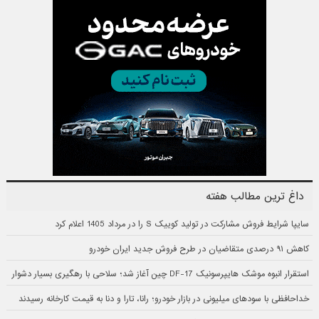
داغ ترین مطالب هفته
سایپا شرایط فروش مشارکت در تولید کوییک S را در مرداد 1405 اعلام کرد
کاهش ۹۱ درصدی متقاضیان در طرح فروش جدید ایران خودرو
استقرار انبوه موشک هایپرسونیک DF-17 چین آغاز شد؛ سلاحی با رهگیری بسیار دشوار
خداحافظی با سودهای میلیونی در بازار خودرو؛ رانا، تارا و دنا به قیمت کارخانه رسیدند