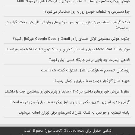
فروش پیکاپ مکسوس استار H شتابران خودرو با قیمت قطعی در مرداد 1405
چرا دسترسی به قطعات خودرو روز به روز سخت‌تر می‌شود؟
تعداد گواهی اسقاط مورد نیاز برای ترخیص خودروهای وارداتی افزایش یافت؛ گرانی در
راه است؟
چگونه هوش مصنوعی گوگل جمنای را در Gmail و Google Docs غیرفعال کنیم؟
موتورولا Moto Pad 70 معرفی شد؛ باریک‌ترین و سبک‌ترین تبلت 5G با قلم هوشمند
قطعی اینترنت چه بلایی بر سر جایگاه علمی ایران آورد؟
پزشکیان: تصمیم به بازگشایی کامل اینترنت گرفته شده است
هزینه شارژ گاز کولر خودرو به ۵ میلیون تومان رسید!
سقوط فروش خودروهای داخلی در ۱۴۰۵؛ سایپا و پارس‌خودرو بیشترین افت را داشتند
گوشی جدید آنر وین ۲ پرو مکس با باتری غول‌پیکر ۱۰،۰۰۰ میلی‌آمپری در راه است!
پایانه قیطریه و جوانمرد به شبکه شارژ تاکسی‌های برقی تهران اضافه می‌شوند
تمامی حقوق برای Gadgetnews (گجت نیوز) محفوظ است