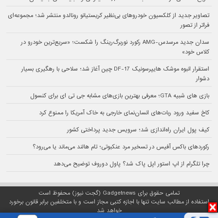
تصاویر جدید از کلکسیون خودروهای بی‌نظیر کریستیانو رونالدو منتشر شد؛ مجموعه‌ای
فراتر از تصور
سدان جدید مرسدس-AMG رکورد نوربرگ‌رینگ را شکست؛ «سریع‌ترین خودرو در
کلاس خود»
استقرار انبوه موشک هایپرسونیک DF-17 چین آغاز شد؛ سلاحی با رهگیری بسیار
دشوار
بازی های شبیه GTA؛ معرفی بهترین بازی‌های مشابه جی تی ای برای کنسول
کاخ سفید ورود ربات‌های انسان‌نمای خارجی به خاک آمریکا را ممنوع کرد
کیف پول ایران راه‌اندازی شد؛ سرویس جدید پرداختی کشور
رکوردهای باکس آفیس در تسخیر مرد عنکبوتی؛ تام هالند می‌ماند یا می‌رود؟
چرا تلگرام از اپ استور اپل پاک شد؟ پاول دوروف توضیح می‌دهد
تمامی حقوق برای Gadgetnews (گجت نیوز) محفوظ است
استفاده از مطالب سایت تنها با اجازه کتبی مجاز است و با متخلفین برابر قانون برخورد
خواهد شد