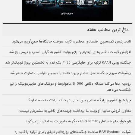
داغ ترین مطالب هفته
نایب‌رئیس کمیسیون اقتصادی مجلس: کارت سوخت جایگاه‌ها جمع‌آوری می‌شود
افزایش قیمت تاکسی‌های اینترنتی؛ پای وزارت کشور به گرانی اسنپ و تپسی باز شد
جنگنده بومی KAAN ترکیه برای جایگزینی F-35 یک قدم به نخستین پرواز نزدیک‌تر شد
پیشرفت سریع جنگنده نسل ششم چین؛ J-36 با سومین طراحی متفاوت ظاهر شد
روسیه ادعا می‌کند سامانه دفاعی S-500 ماهواره‌ها و موشک‌های هایپرسونیک را نیز
شکست می‌دهد
چرا هیچ کشوری پایگاه نظامی بین‌المللی در خاک ایالات متحده ندارد؟
معاون فروش سایپا: اولویت ما پرداخت جریمه‌های تاخیر به مشتریان نیست!
ناو هواپیمابر هسته‌ای USS Nimitz دیگر به ماموریت عملیاتی بازنمی‌گردد
شرکت BAE Systems ساخت جنگنده‌های یوروفایتر تایفون برای ترکیه را کلید زد