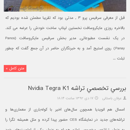
قبل از معرفی سرفیس پرو ۳ ٬ مدتی بود که تقریبا مطمئن شده بودیم که
بالاخره روزی مایکروسافت نخستین لپتاپ ساخت خودش را عرضه می کند.
در یک نشست مطبوعاتی٬ مدیر بخش سرفیس مایکروسافت (Panos
Panay) روی استیج آمد و به خبرنگاران حاضر در آن جمع گفت که چطور
تبلت ...
متن کامل »
بررسي تخصصي تراشه Nvidia Tegra K1
عرفان باستانی
۱۷ دی ۱۳۹۲ ساعت ۱۸:۱۴
امسال هم انویدیا همچون سال‌های اخیر با کوله‌باری از معماری‌ها و
تراشه‌های جدید در نمایشگاه CES حضور پیدا کرده و مثل همیشه تگرا را
به عنوان تراشه‌ی مخصوص لوازم همراه به عنوان یکی از اولویت‌های خود