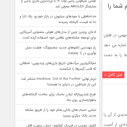
گوشی شیائومی ردمی نوت ۱۷ با بزرگ‌ترین باتری ردمی و
شما را
نمایشگر AMOLED معرفی شد
خداحافظی با سودهای میلیونی در بازار خودرو؛ رانا، تارا و
دنا به قیمت کارخانه رسیدند
ادعای رویترز: چین از مدل‌های هوش مصنوعی آمریکایی
 مهمی در فلش
برای توسعه سامانه‌های نظامی خود استفاده کرده است
اجازه می دهد
راز مهندسی تاشوهای جدید سامسونگ؛ هشت نسل
نوآوری در Galaxy Z
لا را به دست
غم‌انگیزترین مرگ‌های تاریخ بازی‌های ویدیویی؛ لحظاتی
که قلب گیمرها را شکستند
متن کامل »
تریلر نهایی Insidious: Out of the Further منتشر شد؛
این بار شیاطین در دنیای ما هستند!
طرح بلندپروازانه ایلان ماسک برای ساخت کارخانه‌های
ماهواره‌سازی روی ماه
تمامی حساب‌های بانکی به‌نام خود را از طریق سامانه
یدی از آن را
جدید بانک مرکزی ببینید
ب می شود، تعدادی از آسیب
کشف عجیب در فیزیک کوانتوم؛ «زمان منفی» قابل