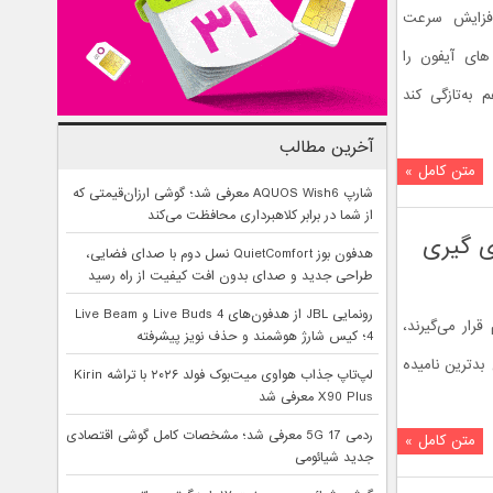
افزایش سرعت
ل در گوشی های آیفون را
به‌تازگی کند
آخرین مطالب
متن کامل »
شارپ AQUOS Wish6 معرفی شد؛ گوشی ارزان‌قیمتی که
از شما در برابر کلاهبرداری محافظت می‌کند
هدفون بوز QuietComfort نسل دوم با صدای فضایی،
طراحی جدید و صدای بدون افت کیفیت از راه رسید
رونمایی JBL از هدفون‌های Live Buds 4 و Live Beam
رار می‌گیرند،
4؛ کیس شارژ هوشمند و حذف نویز پیشرفته
بدترین نامیده
لپ‌تاپ جذاب هواوی میت‌بوک فولد ۲۰۲۶ با تراشه Kirin
X90 Plus معرفی شد
ردمی 17 5G معرفی شد؛ مشخصات کامل گوشی اقتصادی
متن کامل »
جدید شیائومی