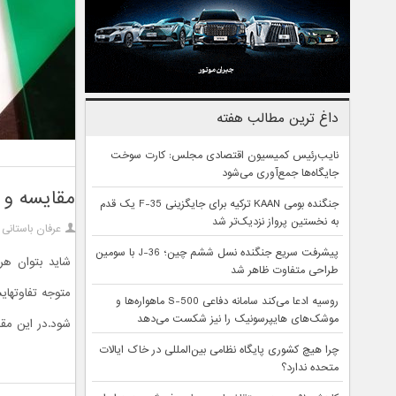
داغ ترین مطالب هفته
نایب‌رئیس کمیسیون اقتصادی مجلس: کارت سوخت
جایگاه‌ها جمع‌آوری می‌شود
مقایسه و بررسی ۵ مورد از رایج‌ترین مرو
جنگنده بومی KAAN ترکیه برای جایگزینی F-35 یک قدم
به نخستین پرواز نزدیک‌تر شد
عرفان باستانی
پیشرفت سریع جنگنده نسل ششم چین؛ J-36 با سومین
شاید بتوان هر 
طراحی متفاوت ظاهر شد
متوجه تفاوتهای
روسیه ادعا می‌کند سامانه دفاعی S-500 ماهواره‌ها و
موشک‌های هایپرسونیک را نیز شکست می‌دهد
شود.در این مقاله ۵ مرورگر ( کروم، فایر فاکس، اینترنت اکسپلورر، اپر
چرا هیچ کشوری پایگاه نظامی بین‌المللی در خاک ایالات
متحده ندارد؟