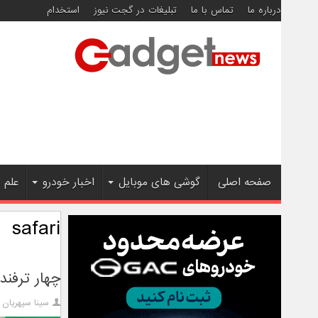
درباره ما
تماس با ما
تبلیغات در گجت نیوز
استخدام
صفحه اصلی
گوشی های موبایل
اخبار خودرو
علم 
safari
چهار ترفن
سینا سپهریان