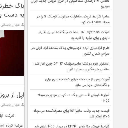
کاهش ۹۱ درصدی متقاضیان در طرح فروش جدید ایران
باگ خطرنا
خودرو
به دست بگ
سایپا شرایط فروش مشارکت در تولید کوییک S را در
مرداد 1405 اعلام کرد
عرفان باستانی
شرکت BAE Systems ساخت جنگنده‌های یوروفایتر
تایفون برای ترکیه را کلید زد
طرح آزادسازی تردد خودروهای پلاک منطقه آزاد انزلی در
سراسر شمال کشور
استقرار انبوه موشک هایپرسونیک DF-17 چین آغاز شد؛
سلاحی با رهگیری بسیار دشوار
آمریکا پس از سه دهه موتور کاملا جدیدی برای
جنگنده‌های خود می‌سازد
اپل از برو
شرایط فروش اقساطی جک J4 کرمان موتور در مرداد
1405
عرفان باستانی
قیمت جدید وانت سایپا ۱۵۱ برای مصرف‌کننده در مرداد
شرکت اپل با 
۱۴۰۵ اعلام شد
شرایط فروش دنا پلاس EF7P در مرداد 1405 اعلام شد