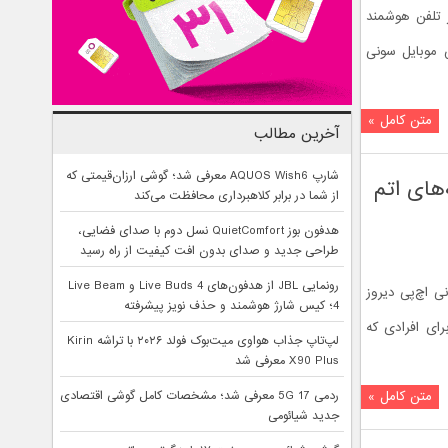
ر تلفن هوشمند
ر همین راستا بخش موبایل سونی
متن کامل »
آخرین مطالب
شارپ AQUOS Wish6 معرفی شد؛ گوشی ارزان‌قیمتی که
راشه‌های اتم
از شما در برابر کلاهبرداری محافظت می‌کند
هدفون بوز QuietComfort نسل دوم با صدای فضایی،
طراحی جدید و صدای بدون افت کیفیت از راه رسید
رونمایی JBL از هدفون‌های Live Buds 4 و Live Beam
Bay Tra اینتل معرفی شد. کمپانی اچ‌پی دیروز
4؛ کیس شارژ هوشمند و حذف نویز پیشرفته
ElitePa و ProPad 600 نام داشته و برای افرادی که
لپ‌تاپ جذاب هواوی میت‌بوک فولد ۲۰۲۶ با تراشه Kirin
X90 Plus معرفی شد
متن کامل »
ردمی 17 5G معرفی شد؛ مشخصات کامل گوشی اقتصادی
جدید شیائومی