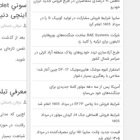
کاهش ۹۱ درصدی متقاضیان در طرح فروش جدید ایران
خودرو
اینچی دنی
سایپا شرایط فروش مشارکت در تولید کوییک S را در
مرداد 1405 اعلام کرد
عرفان باستانی
شرکت BAE Systems ساخت جنگنده‌های یوروفایتر
تایفون برای ترکیه را کلید زد
طرح آزادسازی تردد خودروهای پلاک منطقه آزاد انزلی در
سراسر شمال کشور
شوید.
استقرار انبوه موشک هایپرسونیک DF-17 چین آغاز شد؛
سلاحی با رهگیری بسیار دشوار
آمریکا پس از سه دهه موتور کاملا جدیدی برای
معرفي تبلت تبدیل شدنی
جنگنده‌های خود می‌سازد
عرفان باستانی
شرایط فروش دنا پلاس EF7P در مرداد 1405 اعلام شد
اچ‌پی که مدت
شرایط فروش اقساطی جک J4 کرمان موتور در مرداد
1405
قیمت جدید وانت سایپا ۱۵۱ برای مصرف‌کننده در مرداد
شباهت بسیار زی
۱۴۰۵ اعلام شد