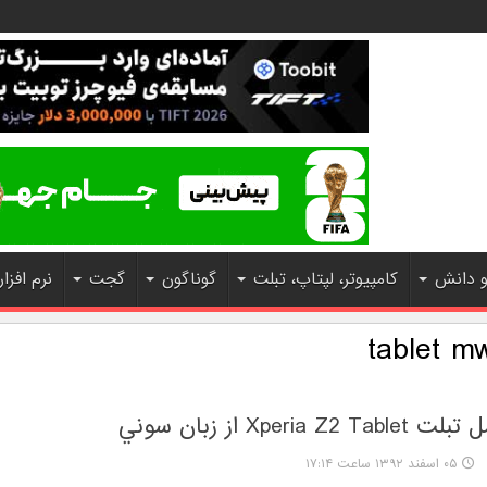
و دانش
کامپیوتر، لپتاپ، تبلت
گوناگون
گجت
نرم افزار
tablet m
Xperia  از زبان سوني
۰۵ اسفند ۱۳۹۲ ساعت ۱۷:۱۴