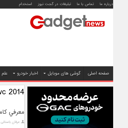
درباره ما
تماس با ما
تبلیغات در گجت نیوز
استخدام
صفحه اصلی
گوشی های موبایل
اخبار خودرو
علم 
wc 2014
معرفي کامل تبلت Z2 Tablet
عرفان باستانی