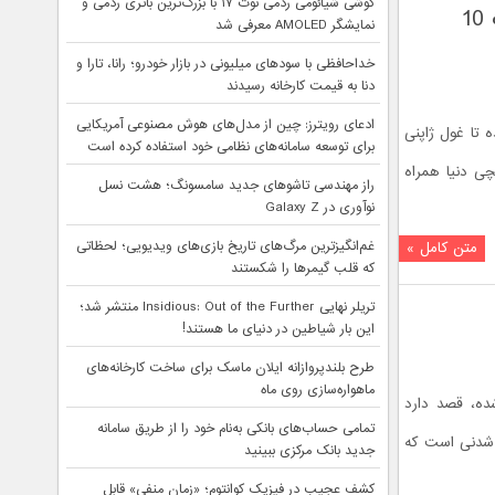
گوشی شیائومی ردمی نوت ۱۷ با بزرگ‌ترین باتری ردمی و
سوني Xperia Z2 Tablet ، باریک‌ترین و سبک‌ترین تبلت ضدآب 10
نمایشگر AMOLED معرفی شد
خداحافظی با سودهای میلیونی در بازار خودرو؛ رانا، تارا و
دنا به قیمت کارخانه رسیدند
ادعای رویترز: چین از مدل‌های هوش مصنوعی آمریکایی
ی از خانواده Xperia، وقت آن رسیده تا غول ژاپنی
برای توسعه سامانه‌های نظامی خود استفاده کرده است
ر تبلت‌ها بدمد. با ما در معرفی باریک‌ترین و سبک‌ترین تبلت ضدآب 10 اینچی دنیا همراه
راز مهندسی تاشوهای جدید سامسونگ؛ هشت نسل
نوآوری در Galaxy Z
غم‌انگیزترین مرگ‌های تاریخ بازی‌های ویدیویی؛ لحظاتی
متن کامل »
که قلب گیمرها را شکستند
تریلر نهایی Insidious: Out of the Further منتشر شد؛
این بار شیاطین در دنیای ما هستند!
طرح بلندپروازانه ایلان ماسک برای ساخت کارخانه‌های
ماهواره‌سازی روی ماه
ه، قصد دارد
تمامی حساب‌های بانکی به‌نام خود را از طریق سامانه
Pav یک تبلت/نت‌بوک تبدیل شدنی است که
جدید بانک مرکزی ببینید
کشف عجیب در فیزیک کوانتوم؛ «زمان منفی» قابل