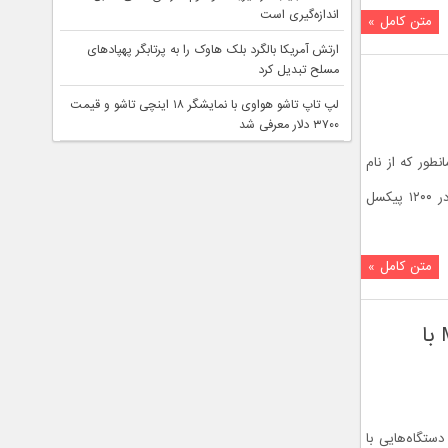
اندازه‌گیری است
متن کامل »
ارتش آمریکا بالگرد بلک هاوک را به پرتابگر پهپادهای
مسلح تبدیل کرد
لپ تاپ تاشو هواوی با نمایشگر ۱۸ اینچی تاشو و قیمت
۳۷۰۰ دلار معرفی شد
ونمایی کرد. همانطور که از نام
دستگاه مشخص است، صفحه نمایش آن ۱۰ اینچی wide-view, 20/20 Vision با رزولوشن ۱۹۲۰ در ۱۲۰۰ پیکسل
متن کامل »
هواوي و معرفي اسمارت فون Ascend G6 و تبلت MediaPad M1 با
ستگاه‌هایی با