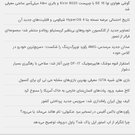
گوشی هواوی نوا 16 SE با چیپست Kirin 8020 و باتری ۸۵۰۰ میلی‌آمپر ساعتی معرفی
شد
تاریخ احتمالی عرضه نسخه بتا HyperOS 4 شیائومی و قابلیت‌های جدید آن
تصاویر جدید از کلکسیون خودروهای بی‌نظیر کریستیانو رونالدو منتشر شد؛ مجموعه‌ای
فراتر از تصور
سدان جدید مرسدس-AMG رکورد نوربرگ‌رینگ را شکست؛ «سریع‌ترین خودرو در
کلاس خود»
استقرار انبوه موشک هایپرسونیک DF-17 چین آغاز شد؛ سلاحی با رهگیری بسیار
دشوار
بازی های شبیه GTA؛ معرفی بهترین بازی‌های مشابه جی تی ای برای کنسول
کاخ سفید ورود ربات‌های انسان‌نمای خارجی به خاک آمریکا را ممنوع کرد
کیف پول ایران راه‌اندازی شد؛ سرویس جدید پرداختی کشور
رکوردهای باکس آفیس در تسخیر مرد عنکبوتی؛ تام هالند می‌ماند یا می‌رود؟
چرا تلگرام از اپ استور اپل پاک شد؟ پاول دوروف توضیح می‌دهد