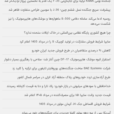
جنگنده بومی KAAN ترکیه برای جایگزینی F-35 یک قدم به نخستین پرواز نزدیک‌تر شد
پیشرفت سریع جنگنده نسل ششم چین؛ J-36 با سومین طراحی متفاوت ظاهر شد
روسیه ادعا می‌کند سامانه دفاعی S-500 ماهواره‌ها و موشک‌های هایپرسونیک را نیز
شکست می‌دهد
چرا هیچ کشوری پایگاه نظامی بین‌المللی در خاک ایالات متحده ندارد؟
سایپا شرایط فروش مشارکت در تولید کوییک S را در مرداد 1405 اعلام کرد
کاهش ۹۱ درصدی متقاضیان در طرح فروش جدید ایران خودرو
استقرار انبوه موشک هایپرسونیک DF-17 چین آغاز شد؛ سلاحی با رهگیری بسیار دشوار
شرکت BAE Systems ساخت جنگنده‌های یوروفایتر تایفون برای ترکیه را کلید زد
طرح آزادسازی تردد خودروهای پلاک منطقه آزاد انزلی در سراسر شمال کشور
خداحافظی با سودهای میلیونی در بازار خودرو؛ رانا، تارا و دنا به قیمت کارخانه رسیدند
قیمت جدید وانت سایپا ۱۵۱ برای مصرف‌کننده در مرداد ۱۴۰۵ اعلام شد
شرایط فروش اقساطی جک J4 کرمان موتور در مرداد 1405
آمریکا پس از سه دهه موتور کاملا جدیدی برای جنگنده‌های خود می‌سازد