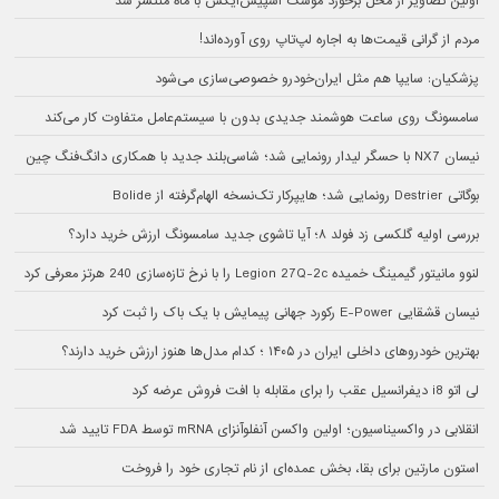
اولین تصاویر از محل برخورد موشک اسپیس‌ایکس با ماه منتشر شد
مردم از گرانی قیمت‌ها به اجاره لپ‌تاپ روی آورده‌اند!
پزشکیان: سایپا هم مثل ایران‌خودرو خصوصی‌سازی می‌شود
سامسونگ روی ساعت هوشمند جدیدی بدون با سیستم‌عامل متفاوت کار می‌کند
نیسان NX7 با حسگر لیدار رونمایی شد؛ شاسی‌بلند جدید با همکاری دانگ‌فنگ چین
بوگاتی Destrier رونمایی شد؛ هایپرکار تک‌نسخه الهام‌گرفته از Bolide
بررسی اولیه گلکسی زد فولد ۸؛ آیا تاشوی جدید سامسونگ ارزش خرید دارد؟
لنوو مانیتور گیمینگ خمیده Legion 27Q-2c را با نرخ تازه‌سازی 240 هرتز معرفی کرد
نیسان قشقایی E-Power رکورد جهانی پیمایش با یک باک را ثبت کرد
بهترین خودروهای داخلی ایران در ۱۴۰۵ ؛ کدام مدل‌ها هنوز ارزش خرید دارند؟
لی اتو i8 دیفرانسیل عقب را برای مقابله با افت فروش عرضه کرد
انقلابی در واکسیناسیون؛ اولین واکسن آنفلوآنزای mRNA توسط FDA تایید شد
استون مارتین برای بقا، بخش عمده‌ای از نام تجاری خود را فروخت