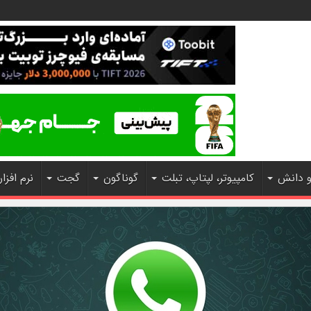
و دانش
کامپیوتر، لپتاپ، تبلت
گوناگون
گجت
نرم افزار