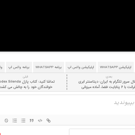
اپلیکیشن WHATSAPP
اپلیکیشن واتس اپ
برنامه WHATSAPP
برنامه واتس اپ
وا
بعدی:
قبلی
ال سرور تلگرام به ایران: دیتاسنتر ابری
تماشا کنید: کتاب پازل  Silenda
ت با ۶ پتابایت فضا، آماده میزبانی
خوانندگان خود را به چالش می کشد!
نام