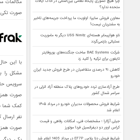
چرا هیچ کشوری پایگاه نظامی بین‌المللی در خاک ایالات
مکالمات مخت
متحده ندارد؟
صورت تکی بر
معاون فروش سایپا: اولویت ما پرداخت جریمه‌های تاخیر
به مشتریان نیست!
ناو هواپیمابر هسته‌ای USS Nimitz دیگر به ماموریت
عملیاتی بازنمی‌گردد
شرکت BAE Systems ساخت جنگنده‌های یوروفایتر
تایفون برای ترکیه را کلید زد
با این حال
کاهش ۹۱ درصدی متقاضیان در طرح فروش جدید ایران
مشکل را به
خودرو
سرویس حالا
طرح آزادسازی تردد خودروهای پلاک منطقه آزاد انزلی در
سراسر شمال کشور
صورت همزمان
شرایط فروش محصولات مدیران خودرو در مرداد ۱۴۰۵
کمک شما بی
اعلام شد
نفر ارسال 
جیلی آزکارا ؛ مشخصات فنی، امکانات رفاهی و قیمت
صورت همزمان
کراس اوور دو دیفرانسیل فردا موتورز
شرایط فروش دنا پلاس EF7P در مرداد 1405 اعلام شد
یکی دیگر ا