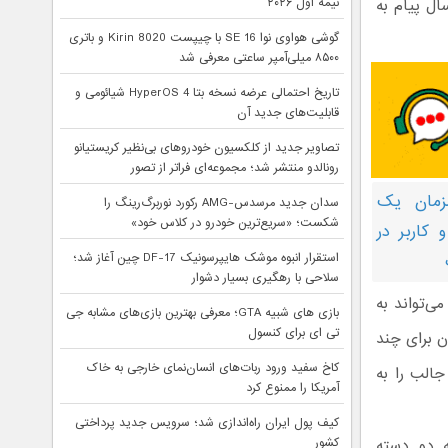
ال پیام به
نیمه اول ۲۰۲۶
گوشی هواوی نوا 16 SE با چیپست Kirin 8020 و باتری
۸۵۰۰ میلی‌آمپر ساعتی معرفی شد
تاریخ احتمالی عرضه نسخه بتا HyperOS 4 شیائومی و
قابلیت‌های جدید آن
تصاویر جدید از کلکسیون خودروهای بی‌نظیر کریستیانو
رونالدو منتشر شد؛ مجموعه‌ای فراتر از تصور
مزمان یک
سدان جدید مرسدس-AMG رکورد نوربرگ‌رینگ را
شکست؛ «سریع‌ترین خودرو در کلاس خود»
 کاربر در
استقرار انبوه موشک هایپرسونیک DF-17 چین آغاز شد؛
سلاحی با رهگیری بسیار دشوار
ی‌تواند به
بازی های شبیه GTA؛ معرفی بهترین بازی‌های مشابه جی
تی ای برای کنسول
ن برای چند
کاخ سفید ورود ربات‌های انسان‌نمای خارجی به خاک
جالب را به
آمریکا را ممنوع کرد
کیف پول ایران راه‌اندازی شد؛ سرویس جدید پرداختی
کشور
ه دو دسته