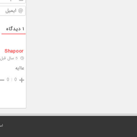
۱
دیدگاه
Shapoor
5 سال قبل
عاایه
0
0
اس