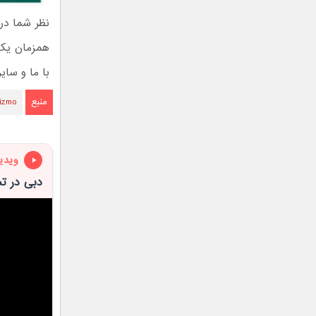
نظر شما در
همزمان یک پ
با ما و سای
منبع
izmo
ویدی
دبی در ت