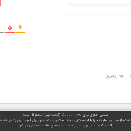
ایمیل
ج
پاسخ
تمامی حقوق برای Gadgetnews (گجت نیوز) محفوظ است
تفاده از مطالب سایت تنها با اجازه کتبی مجاز است و با متخلفین برابر قانون برخورد خواهد ش
پلتفرم گجت نیوز روی
سرور اختصاصی
مبین هاست میزبانی می‌شود