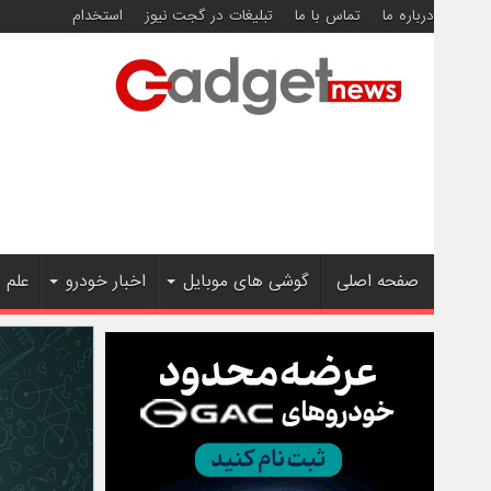
درباره ما
تماس با ما
تبلیغات در گجت نیوز
استخدام
صفحه اصلی
گوشی های موبایل
اخبار خودرو
علم 