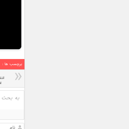
برچسب ها :
انتق
افران