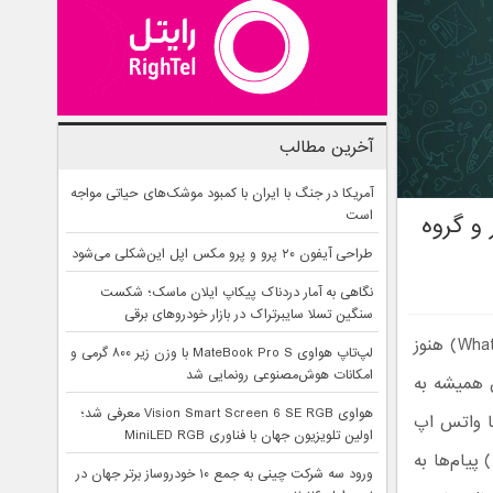
آخرین مطالب
آمریکا در جنگ با ایران با کمبود موشک‌های حیاتی مواجه
است
 و گروه
طراحی آیفون ۲۰ پرو و پرو مکس اپل این‌شکلی می‌شود
نگاهی به آمار دردناک پیکاپ ایلان ماسک؛ شکست
سنگین تسلا سایبرتراک در بازار خودروهای برقی
علی رغم توجه فراوان کابران ایرانی به سرویس تلگرام، اپلیکیشن واتس اپ (WhatsApp) هنوز
لپ‌تاپ هواوی MateBook Pro S با وزن زیر ۸۰۰ گرمی و
امکانات هوش‌مصنوعی رونمایی شد
ن همیشه به
هواوی Vision Smart Screen 6 SE RGB معرفی شد؛
تا واتس اپ
اولین تلویزیون جهان با فناوری MiniLED RGB
سال (فوروارد) پیام‌ها به
ورود سه شرکت چینی به جمع ۱۰ خودروساز برتر جهان در