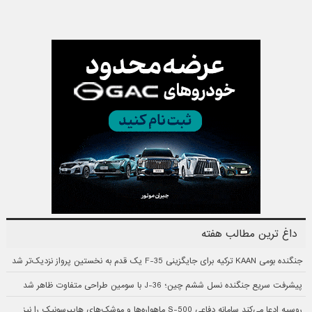
داغ ترین مطالب هفته
جنگنده بومی KAAN ترکیه برای جایگزینی F-35 یک قدم به نخستین پرواز نزدیک‌تر شد
پیشرفت سریع جنگنده نسل ششم چین؛ J-36 با سومین طراحی متفاوت ظاهر شد
روسیه ادعا می‌کند سامانه دفاعی S-500 ماهواره‌ها و موشک‌های هایپرسونیک را نیز