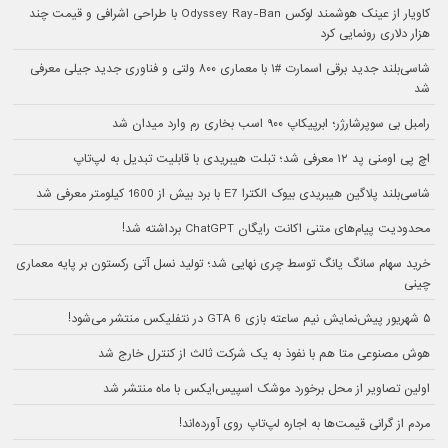
کاویار از عینک هوشمند لوکس Odyssey Ray-Ban با طراحی اشرافی و قیمت چند
هزار دلاری رونمایی کرد
شاسی‌بلند جدید برقی اسمارت #۱ با معماری ۸۰۰ ولتی و فناوری جدید جیلی معرفی
شد
رامبل بی سوپرشارژر؛ ابرپیکاپ ۹۰۰ اسب بخاری رم وارد میدان شد
اچ پی اومنی پد ۱۲ معرفی شد؛ تبلت هیبریدی با قابلیت تبدیل به لپ‌تاپ
شاسی‌بلند پلاگین هیبریدی بیوک الکترا E7 با برد بیش از 1600 کیلومتر معرفی شد
محدودیت پیام‌های متنی اکانت رایگان ChatGPT برداشته شد!
خرید سهام سانگ‌ یانگ توسط چری نهایی شد؛ تولید نسل آتی رکستون بر پایه معماری
چینی
۵ شهریور پیش‌نمایش نیم ساعته بازی GTA 6 در نتفلیکس منتشر می‌شود!
هوش مصنوعی متا هم با نفوذ به یک شرکت ثالث از کنترل خارج شد
اولین تصاویر از محل برخورد موشک اسپیس‌ایکس با ماه منتشر شد
مردم از گرانی قیمت‌ها به اجاره لپ‌تاپ روی آورده‌اند!