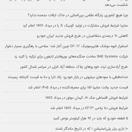
شکست می‌دهد
چرا هیچ کشوری پایگاه نظامی بین‌المللی در خاک ایالات متحده ندارد؟
سایپا شرایط فروش مشارکت در تولید کوییک S را در مرداد 1405 اعلام کرد
کاهش ۹۱ درصدی متقاضیان در طرح فروش جدید ایران خودرو
استقرار انبوه موشک هایپرسونیک DF-17 چین آغاز شد؛ سلاحی با رهگیری بسیار دشوار
شرکت BAE Systems ساخت جنگنده‌های یوروفایتر تایفون برای ترکیه را کلید زد
طرح آزادسازی تردد خودروهای پلاک منطقه آزاد انزلی در سراسر شمال کشور
خداحافظی با سودهای میلیونی در بازار خودرو؛ رانا، تارا و دنا به قیمت کارخانه رسیدند
قیمت جدید وانت سایپا ۱۵۱ برای مصرف‌کننده در مرداد ۱۴۰۵ اعلام شد
شرایط فروش اقساطی جک J4 کرمان موتور در مرداد 1405
شرایط فروش دنا پلاس EF7P در مرداد 1405 اعلام شد
۵ قطعه خودرو که باید در ۹۶ هزار کیلومتر عوض کنید
۱۰ بازی برتر پلی‌استیشن ۱ که در تاریخ ماندگار شدند