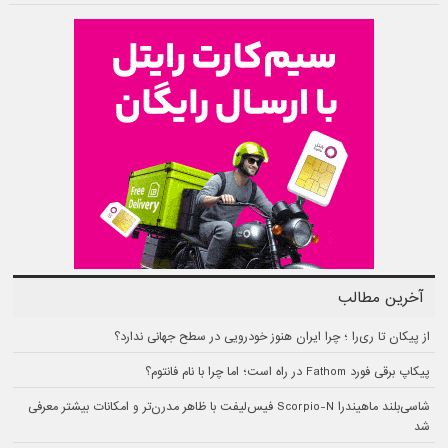
آخرین مطالب
از پیکان تا ری‌را ؛ چرا ایران هنوز خودرویی در سطح جهانی ندارد؟
پیکاپ برقی فورد Fathom در راه است؛ اما چرا با نام فانتوم؟
شاسی‌بلند ماهیندرا Scorpio-N فیس‌لیفت با ظاهر مدرن‌تر و امکانات بیشتر معرفی
شد