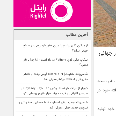
آخرین مطالب
از پیکان تا ری‌را ؛ چرا ایران هنوز خودرویی در سطح
جهانی ندارد؟
ر جهانی
پیکاپ برقی فورد Fathom در راه است؛ اما چرا با نام
فانتوم؟
شاسی‌بلند ماهیندرا Scorpio-N فیس‌لیفت با ظاهر
مدرن‌تر و امکانات بیشتر معرفی شد
 نظیر نسخه
کاویار از عینک هوشمند لوکس Odyssey Ray-Ban با
ته خود در
طراحی اشرافی و قیمت چند هزار دلاری رونمایی کرد
شاسی‌بلند جدید برقی اسمارت #۱ با معماری ۸۰۰ ولتی و
فناوری جدید جیلی معرفی شد
خود تولید