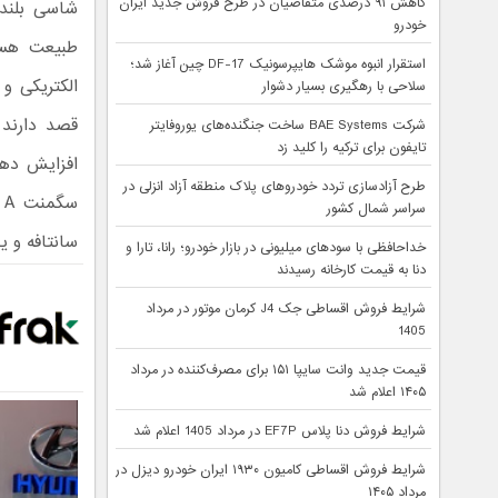
کاهش ۹۱ درصدی متقاضیان در طرح فروش جدید ایران
شاسی بلنده
خودرو
طبیعت هست
استقرار انبوه موشک هایپرسونیک DF-17 چین آغاز شد؛
الکتریکی و
سلاحی با رهگیری بسیار دشوار
شرکت BAE Systems ساخت جنگنده‌های یوروفایتر
تایفون برای ترکیه را کلید زد
افزایش دهند
طرح آزادسازی تردد خودروهای پلاک منطقه آزاد انزلی در
س
سراسر شمال کشور
سانتافه و یا
خداحافظی با سودهای میلیونی در بازار خودرو؛ رانا، تارا و
دنا به قیمت کارخانه رسیدند
شرایط فروش اقساطی جک J4 کرمان موتور در مرداد
1405
قیمت جدید وانت سایپا ۱۵۱ برای مصرف‌کننده در مرداد
۱۴۰۵ اعلام شد
شرایط فروش دنا پلاس EF7P در مرداد 1405 اعلام شد
شرایط فروش اقساطی کامیون ۱۹۳۰ ایران خودرو دیزل در
مرداد ۱۴۰۵