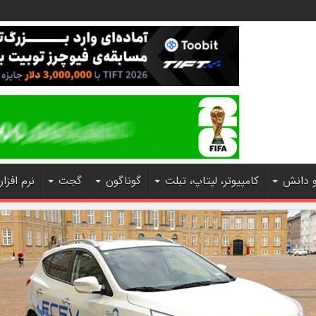
و دانش
کامپیوتر، لپتاپ، تبلت
گوناگون
گجت
نرم افزار