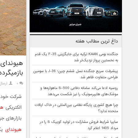
داغ ترین مطالب هفته
جنگنده بومی KAAN ترکیه برای جایگزینی F-35 یک قدم
به نخستین پرواز نزدیک‌تر شد
هیوندای ب
بازمیگردد
پیشرفت سریع جنگنده نسل ششم چین؛ J-36 با سومین
طراحی متفاوت ظاهر شد
۰
ارسال
روسیه ادعا می‌کند سامانه دفاعی S-500 ماهواره‌ها و
موشک‌های هایپرسونیک را نیز شکست می‌دهد
شرکت خودرو
چرا هیچ کشوری پایگاه نظامی بین‌المللی در خاک ایالات
الکتریکی
هیو
متحده ندارد؟
بازارهای جها
سایپا شرایط فروش مشارکت در تولید کوییک S را در
مرداد 1405 اعلام کرد
هیوندای
یکی