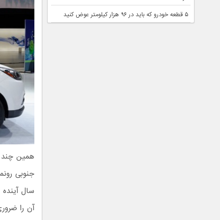
۵ قطعه خودرو که باید در ۹۶ هزار کیلومتر عوض کنید
همین چند ر
جنوبی رونما
سال آینده م
آن را ضروری