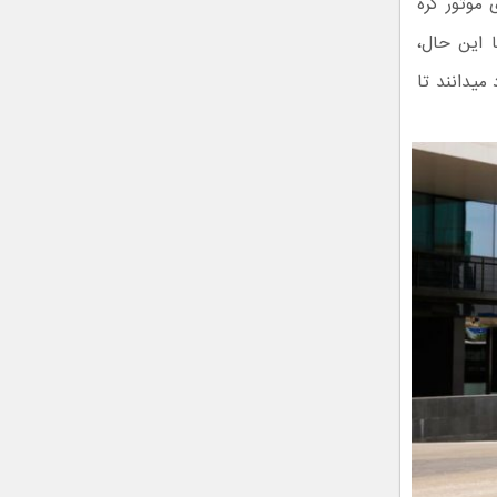
معاون هیوندای موتور کره
 این حال،
میدانند تا