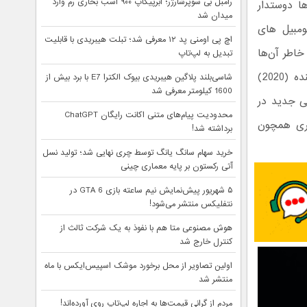
رامبل بی سوپرشارژر؛ ابرپیکاپ ۹۰۰ اسب بخاری رم وارد
ا دوستدار
میدان شد
ومبیل های
اچ پی اومنی پد ۱۲ معرفی شد؛ تبلت هیبریدی با قابلیت
اطر آن‌ها
تبدیل به لپ‌تاپ
قصد دارند بودجه‌های قابل صرف در بخش تولید کراس اوورها را تا 4 سال آینده (2020)
شاسی‌بلند پلاگین هیبریدی بیوک الکترا E7 با برد بیش از
1600 کیلومتر معرفی شد
یی جدید در
محدودیت پیام‌های متنی اکانت رایگان ChatGPT
یکری همچون
برداشته شد!
خرید سهام سانگ‌ یانگ توسط چری نهایی شد؛ تولید نسل
آتی رکستون بر پایه معماری چینی
۵ شهریور پیش‌نمایش نیم ساعته بازی GTA 6 در
نتفلیکس منتشر می‌شود!
هوش مصنوعی متا هم با نفوذ به یک شرکت ثالث از
کنترل خارج شد
اولین تصاویر از محل برخورد موشک اسپیس‌ایکس با ماه
منتشر شد
مردم از گرانی قیمت‌ها به اجاره لپ‌تاپ روی آورده‌اند!