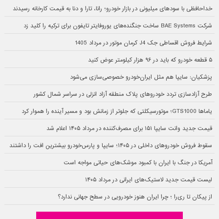
خداحافظی با سودهای میلیونی در بازار خودرو؛ رانا، تارا و دنا به قیمت کارخانه رسیدند
شرکت BAE Systems ساخت جنگنده‌های یوروفایتر تایفون برای ترکیه را کلید زد
شرایط فروش اقساطی جک J4 کرمان موتور در مرداد 1405
۵ قطعه خودرو که باید در ۹۶ هزار کیلومتر عوض کنید
پزشکیان: سایپا هم مثل ایران‌خودرو خصوصی‌سازی می‌شود
طرح آزادسازی تردد خودروهای پلاک منطقه آزاد انزلی در سراسر شمال کشور
یاماها GTS1000؛ موتورسیکلتی که جلوتر از زمانش بود و مسیر آینده را هموار کرد
قیمت جدید وانت سایپا ۱۵۱ برای مصرف‌کننده در مرداد ۱۴۰۵ اعلام شد
سقوط فروش خودروهای داخلی در ۱۴۰۵؛ سایپا و پارس‌خودرو بیشترین افت را داشتند
آمریکا در جنگ با ایران با کمبود موشک‌های حیاتی مواجه است
لیست قیمت جدید لاستیک‌های ایرانی در مرداد ۱۴۰۵
از پیکان تا ری‌را ؛ چرا ایران هنوز خودرویی در سطح جهانی ندارد؟