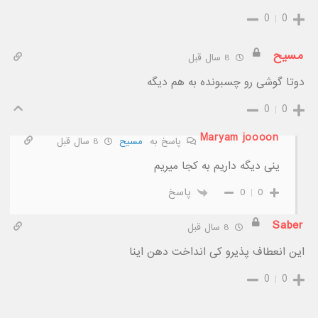
0
0
مسیح
8 سال قبل
دوتا گوشی رو چسبونده به هم دیگه
0
0
Maryam joooon
پاسخ به
مسیح
8 سال قبل
ینی دیگه داریم به کجا میریم
0
0
پاسخ
Saber
8 سال قبل
این انعطاف پذیرو کی انداخت دهن اینا
0
0