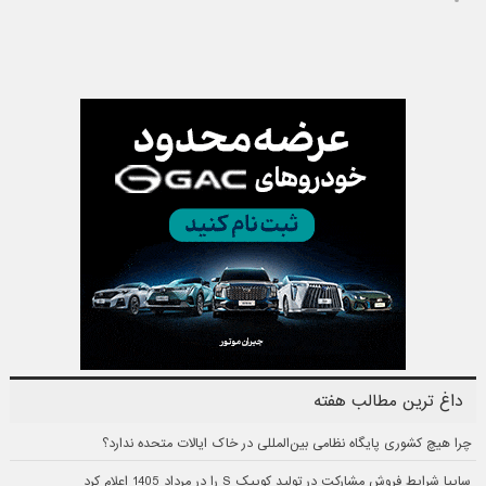
داغ ترین مطالب هفته
چرا هیچ کشوری پایگاه نظامی بین‌المللی در خاک ایالات متحده ندارد؟
سایپا شرایط فروش مشارکت در تولید کوییک S را در مرداد 1405 اعلام کرد