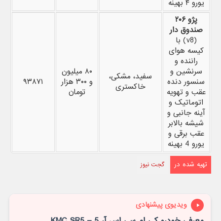
یورو ۴ بهینه
پژو ۲۰۶
صندوق دار
(v8) با
کیسه هوای
راننده و
سرنشین و
۸۰ میلیون
سفید، مشکی،
سنسور دنده
و ۳۰۰ هزار
۹۳۸۷۱
خاکستری
عقب و تهویه
تومان
اتوماتیک و
آینه جانبی و
شیشه بالابر
عقب برقی و
یورو 4 بهینه
تهیه شده در
گجت نیوز
ویدیوی پیشنهادی
معرفی خودرو کی ام سی اس آر 5 – KMC SR5