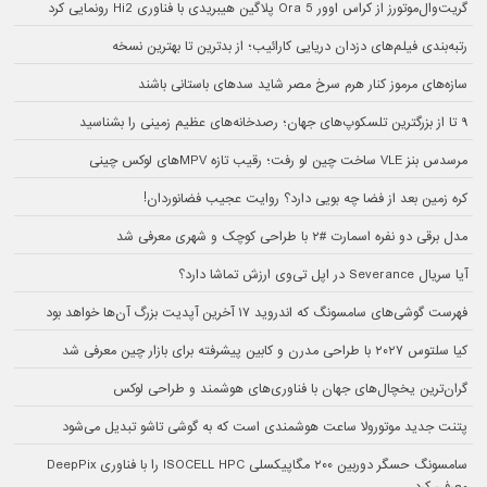
گریت‌وال‌موتورز از کراس اوور Ora 5 پلاگین هیبریدی با فناوری Hi2 رونمایی کرد
رتبه‌بندی فیلم‌های دزدان دریایی کارائیب؛ از بدترین تا بهترین نسخه
سازه‌های مرموز کنار هرم سرخ مصر شاید سدهای باستانی باشند
۹ تا از بزرگترین تلسکوپ‌های جهان؛ رصدخانه‌های عظیم زمینی را بشناسید
مرسدس بنز VLE ساخت چین لو رفت؛ رقیب تازه MPVهای لوکس چینی
کره زمین بعد از فضا چه بویی دارد؟ روایت عجیب فضانوردان!
مدل برقی دو نفره اسمارت #۲ با طراحی کوچک و شهری معرفی شد
آیا سریال Severance در اپل تی‌وی ارزش تماشا دارد؟
فهرست گوشی‌های سامسونگ که اندروید ۱۷ آخرین آپدیت بزرگ آن‌ها خواهد بود
کیا سلتوس ۲۰۲۷ با طراحی مدرن و کابین پیشرفته برای بازار چین معرفی شد
گران‌ترین یخچال‌های جهان با فناوری‌های هوشمند و طراحی لوکس
پتنت جدید موتورولا ساعت هوشمندی است که به گوشی تاشو تبدیل می‌شود
سامسونگ حسگر دوربین ۲۰۰ مگاپیکسلی ISOCELL HPC را با فناوری DeepPix
معرفی کرد