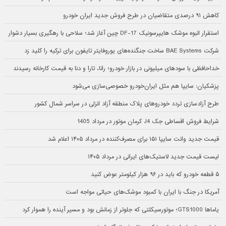
کاهش ۹۱ درصدی متقاضیان در طرح فروش جدید ایران خودرو
استقرار انبوه موشک هایپرسونیک DF-17 چین آغاز شد؛ سلاحی با رهگیری بسیار دشوار
شرکت BAE Systems ساخت جنگنده‌های یوروفایتر تایفون برای ترکیه را کلید زد
خداحافظی با سودهای میلیونی در بازار خودرو؛ رانا، تارا و دنا به قیمت کارخانه رسیدند
پزشکیان: سایپا هم مثل ایران‌خودرو خصوصی‌سازی می‌شود
طرح آزادسازی تردد خودروهای پلاک منطقه آزاد انزلی در سراسر شمال کشور
شرایط فروش اقساطی جک J4 کرمان موتور در مرداد 1405
قیمت جدید وانت سایپا ۱۵۱ برای مصرف‌کننده در مرداد ۱۴۰۵ اعلام شد
لیست قیمت جدید لاستیک‌های ایرانی در مرداد ۱۴۰۵
۵ قطعه خودرو که باید در ۹۶ هزار کیلومتر عوض کنید
آمریکا در جنگ با ایران با کمبود موشک‌های حیاتی مواجه است
یاماها GTS1000؛ موتورسیکلتی که جلوتر از زمانش بود و مسیر آینده را هموار کرد