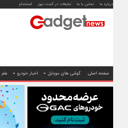
درباره ما
تماس با ما
تبلیغات در گجت نیوز
استخدام
صفحه اصلی
گوشی های موبایل
اخبار خودرو
علم 