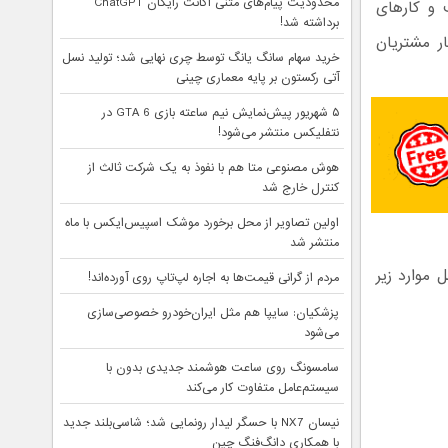
محدودیت پیام‌های متنی اکانت رایگان ChatGPT
 و کارهای
برداشته شد!
ر مشتریان
خرید سهام سانگ‌ یانگ توسط چری نهایی شد؛ تولید نسل
آتی رکستون بر پایه معماری چینی
۵ شهریور پیش‌نمایش نیم ساعته بازی GTA 6 در
نتفلیکس منتشر می‌شود!
هوش مصنوعی متا هم با نفوذ به یک شرکت ثالث از
کنترل خارج شد
اولین تصاویر از محل برخورد موشک اسپیس‌ایکس با ماه
منتشر شد
موارد زیر
مردم از گرانی قیمت‌ها به اجاره لپ‌تاپ روی آورده‌اند!
پزشکیان: سایپا هم مثل ایران‌خودرو خصوصی‌سازی
می‌شود
سامسونگ روی ساعت هوشمند جدیدی بدون با
سیستم‌عامل متفاوت کار می‌کند
نیسان NX7 با حسگر لیدار رونمایی شد؛ شاسی‌بلند جدید
با همکاری دانگ‌فنگ چین