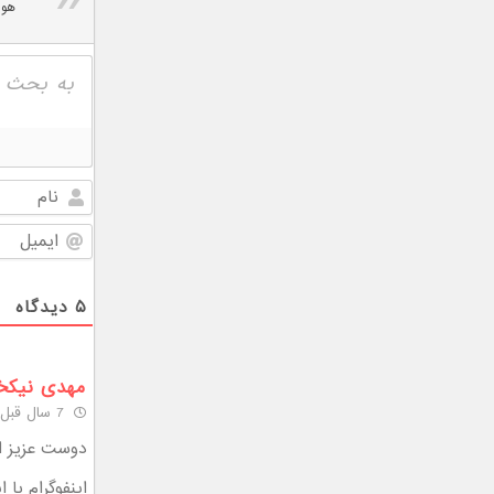
هوا
۵
دیدگاه
مهدی نیکخ
7 سال قبل
دوست عزیز ای
اینفوگرام با ا