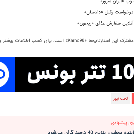
وب «ایران سرور»
 درخواست وکیل «دادسان»
آنلاین سفارش غذای «ریحون»
رتاپ‌ها «Karno98» است. برای کسب اطلاعات بیشتر به این
.
گجت نیوز
وی پیشنهادی
مجلس: بنزین 40 درصد گران می‌شود