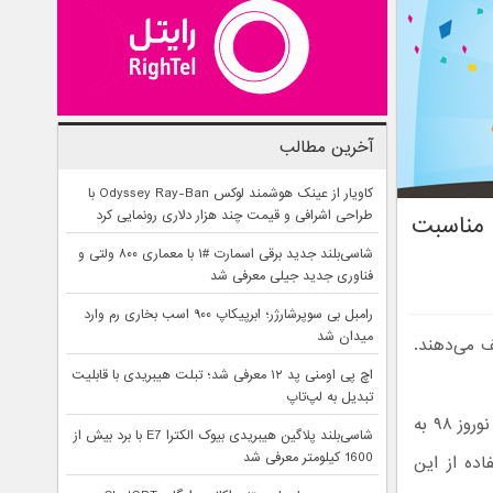
آخرین مطالب
کاویار از عینک هوشمند لوکس Odyssey Ray-Ban با
طراحی اشرافی و قیمت چند هزار دلاری رونمایی کرد
 مناسبت
شاسی‌بلند جدید برقی اسمارت #۱ با معماری ۸۰۰ ولتی و
فناوری جدید جیلی معرفی شد
رامبل بی سوپرشارژر؛ ابرپیکاپ ۹۰۰ اسب بخاری رم وارد
میدان شد
 خود تخفیف می‌دهند.
اچ پی اومنی پد ۱۲ معرفی شد؛ تبلت هیبریدی با قابلیت
تبدیل به لپ‌تاپ
تعدادی از استارتاپ های مطرح ایرانی از ۱۵ تا ۲۲ اسفند ۹۷ به مناسبت فرا رسیدن نوروز ۹۸ به
شاسی‌بلند پلاگین هیبریدی بیوک الکترا E7 با برد بیش از
1600 کیلومتر معرفی شد
ده از این