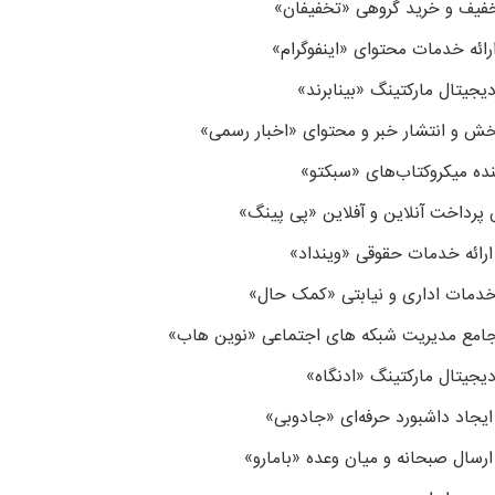
فیف و خرید گروهی «تخفیفان»
ائه خدمات محتوای «اینفوگرام»
یجیتال مارکتینگ «بینابرند»
خش و انتشار خبر و محتوای «اخبار رسمی»
نده میکروکتاب‌های «سبکتو»
رداخت آنلاین و آفلاین «پی پینگ»
ارائه خدمات حقوقی «وینداد»
دمات اداری و نیابتی «کمک حال»
جامع مدیریت شبکه های اجتماعی «نوین هاب»
یجیتال مارکتینگ «ادنگاه»
ایجاد داشبورد حرفه‌ای «جادوبی»
ارسال صبحانه و میان وعده «بامارو»