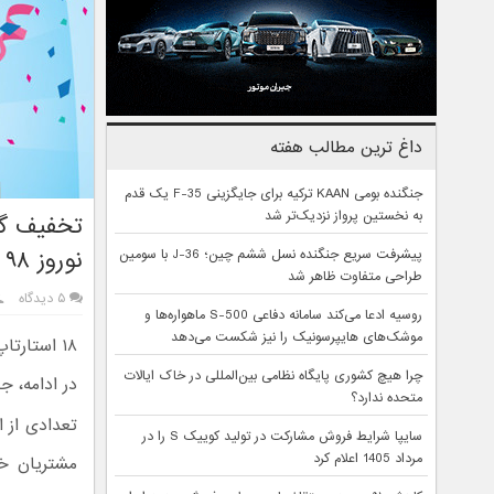
داغ ترین مطالب هفته
جنگنده بومی KAAN ترکیه برای جایگزینی F-35 یک قدم
به نخستین پرواز نزدیک‌تر شد
تخفیف گر
نوروز ۹۸
پیشرفت سریع جنگنده نسل ششم چین؛ J-36 با سومین
طراحی متفاوت ظاهر شد
۵ دیدگاه
روسیه ادعا می‌کند سامانه دفاعی S-500 ماهواره‌ها و
موشک‌های هایپرسونیک را نیز شکست می‌دهد
چرا هیچ کشوری پایگاه نظامی بین‌المللی در خاک ایالات
در ادامه، 
متحده ندارد؟
سایپا شرایط فروش مشارکت در تولید کوییک S را در
مرداد 1405 اعلام کرد
مشتریان خو