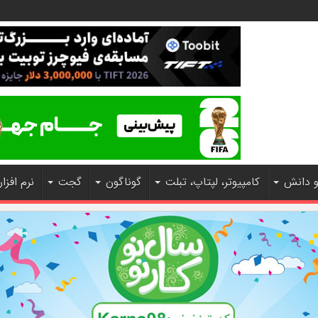
و دانش
کامپیوتر، لپتاپ، تبلت
گوناگون
گجت
نرم افزار