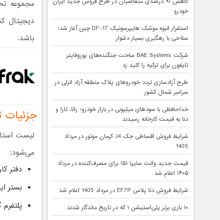
کاهش ۹۱ درصدی متقاضیان در طرح فروش جدید ایران
مجموعه تخ
خودرو
دیجیتال کش
استقرار انبوه موشک هایپرسونیک DF-17 چین آغاز شد؛
باشد.
سلاحی با رهگیری بسیار دشوار
شرکت BAE Systems ساخت جنگنده‌های یوروفایتر
تایفون برای ترکیه را کلید زد
طرح آزادسازی تردد خودروهای پلاک منطقه آزاد انزلی در
سراسر شمال کشور
خداحافظی با سودهای میلیونی در بازار خودرو؛ رانا، تارا و
جزئیات 
دنا به قیمت کارخانه رسیدند
لیست استار
شرایط فروش اقساطی جک J4 کرمان موتور در مرداد
1405
می‌شود:
قیمت جدید وانت سایپا ۱۵۱ برای مصرف‌کننده در مرداد
دفتر کا
۱۴۰۵ اعلام شد
بستر ای
شرایط فروش دنا پلاس EF7P در مرداد 1405 اعلام شد
پلتفرم 
۱۰ بازی برتر پلی‌استیشن ۱ که در تاریخ ماندگار شدند