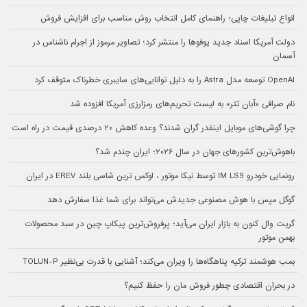
انواع تبلیغات چاپی؛ راهنمای کامل انتخاب روش مناسب برای افزایش فروش
دولت آمریکا اسناد جدید یوفوها را منتشر کرد؛ تصاویر مرموز از اجرام ناشناس در
آسمان
OpenAI توسعه مدل Astra را به دلیل توانایی‌های سایبری خطرناک متوقف کرد
نام صرافی «آبان‌ تتر» به لیست تحریم‌های رمزارزی آمریکا افزوده شد
چرا گوشی‌های موبایل اینقدر گران شدند؟ وعده کاهش ۲۰ درصدی قیمت در راه است
باهوش‌ترین کشورهای جهان در سال ۲۰۲۶؛ ایران چندم شد؟
رونمایی خودرو IM LS9 توسط نیکا موتور ، لوکس ترین شاسی بلند EREV در ایران
گوگل مپس با هوش مصنوعی جدیدش می‌تواند برای شما غذا سفارش دهد
گریت وال کنون به بازار ایران می‌آید؛ پرفروش‌ترین پیکاپ چین در سبد محصولات
بهمن موتور
بمب هوشمند ترکیه پناهگاه‌ها را ویران می‌کند؛ آشنایی با قدرت بی‌نظیر TOLUN-P
در بحران اقتصادی چطور فروش مان را حفظ کنیم؟