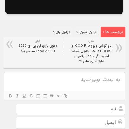
برچسب ها :
هواوی انجوی ۱۰
هواوی وای ۹
بعدی:
قبلی
دو گوشی ویوو IQOO Pro و
دموی بازی ان بی ای 2020
IQOO Pro 5G معرفی شدند؛
(NBA 2K20) منتشر شد
اسنپدراگون 855 پلاس و
شارژ سریع 44 وات
نام
ایمیل