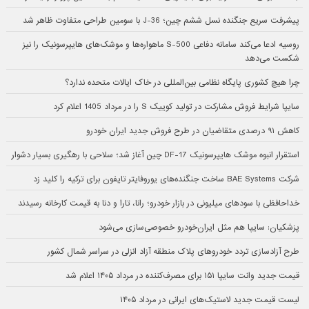
پیشرفت سریع جنگنده نسل ششم چین؛ J-36 با سومین طراحی متفاوت ظاهر شد
روسیه ادعا می‌کند سامانه دفاعی S-500 ماهواره‌ها و موشک‌های هایپرسونیک را نیز
شکست می‌دهد
چرا هیچ کشوری پایگاه نظامی بین‌المللی در خاک ایالات متحده ندارد؟
سایپا شرایط فروش مشارکت در تولید کوییک S را در مرداد 1405 اعلام کرد
کاهش ۹۱ درصدی متقاضیان در طرح فروش جدید ایران خودرو
استقرار انبوه موشک هایپرسونیک DF-17 چین آغاز شد؛ سلاحی با رهگیری بسیار دشوار
شرکت BAE Systems ساخت جنگنده‌های یوروفایتر تایفون برای ترکیه را کلید زد
خداحافظی با سودهای میلیونی در بازار خودرو؛ رانا، تارا و دنا به قیمت کارخانه رسیدند
پزشکیان: سایپا هم مثل ایران‌خودرو خصوصی‌سازی می‌شود
طرح آزادسازی تردد خودروهای پلاک منطقه آزاد انزلی در سراسر شمال کشور
قیمت جدید وانت سایپا ۱۵۱ برای مصرف‌کننده در مرداد ۱۴۰۵ اعلام شد
لیست قیمت جدید لاستیک‌های ایرانی در مرداد ۱۴۰۵