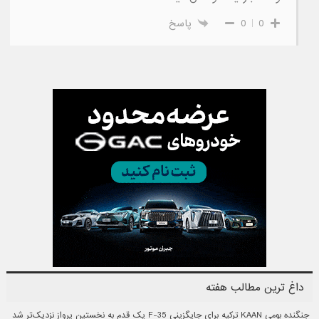
0
0
پاسخ
داغ ترین مطالب هفته
جنگنده بومی KAAN ترکیه برای جایگزینی F-35 یک قدم به نخستین پرواز نزدیک‌تر شد