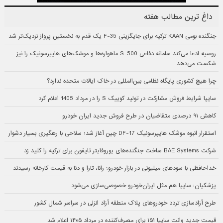
داغ ترین مطالب هفته
جنگنده بومی KAAN ترکیه برای جایگزینی F-35 یک قدم به نخستین پرواز نزدیک‌تر شد
روسیه ادعا می‌کند سامانه دفاعی S-500 ماهواره‌ها و موشک‌های هایپرسونیک را نیز
شکست می‌دهد
چرا هیچ کشوری پایگاه نظامی بین‌المللی در خاک ایالات متحده ندارد؟
سایپا شرایط فروش مشارکت در تولید کوییک S را در مرداد 1405 اعلام کرد
کاهش ۹۱ درصدی متقاضیان در طرح فروش جدید ایران خودرو
استقرار انبوه موشک هایپرسونیک DF-17 چین آغاز شد؛ سلاحی با رهگیری بسیار دشوار
شرکت BAE Systems ساخت جنگنده‌های یوروفایتر تایفون برای ترکیه را کلید زد
خداحافظی با سودهای میلیونی در بازار خودرو؛ رانا، تارا و دنا به قیمت کارخانه رسیدند
پزشکیان: سایپا هم مثل ایران‌خودرو خصوصی‌سازی می‌شود
طرح آزادسازی تردد خودروهای پلاک منطقه آزاد انزلی در سراسر شمال کشور
قیمت جدید وانت سایپا ۱۵۱ برای مصرف‌کننده در مرداد ۱۴۰۵ اعلام شد