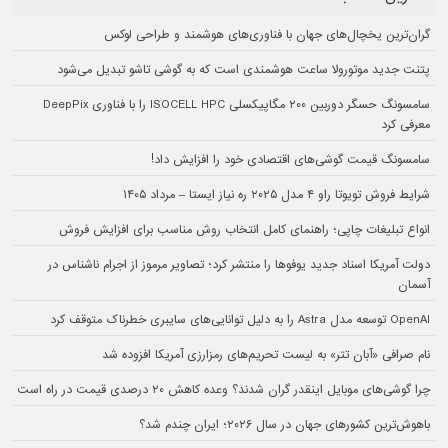
گران‌ترین یخچال‌های جهان با فناوری‌های هوشمند و طراحی لوکس
پتنت جدید موتورولا ساعت هوشمندی است که به گوشی تاشو تبدیل می‌شود
سامسونگ حسگر دوربین ۲۰۰ مگاپیکسلی ISOCELL HPC را با فناوری DeepPix
معرفی کرد
سامسونگ قیمت گوشی‌های اقتصادی خود را افزایش داد!
شرایط فروش تویوتا راو ۴ مدل ۲۰۲۵ ره نیاز ایستا – مرداد ۱۴۰۵
انواع تبلیغات چاپی؛ راهنمای کامل انتخاب روش مناسب برای افزایش فروش
دولت آمریکا اسناد جدید یوفوها را منتشر کرد؛ تصاویر مرموز از اجرام ناشناس در
آسمان
OpenAI توسعه مدل Astra را به دلیل توانایی‌های سایبری خطرناک متوقف کرد
نام صرافی «آبان‌ تتر» به لیست تحریم‌های رمزارزی آمریکا افزوده شد
چرا گوشی‌های موبایل اینقدر گران شدند؟ وعده کاهش ۲۰ درصدی قیمت در راه است
باهوش‌ترین کشورهای جهان در سال ۲۰۲۶؛ ایران چندم شد؟