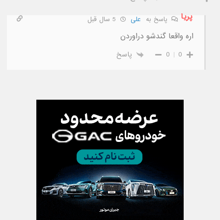
پریا
پاسخ به
علی
5 سال قبل
اره واقعا گندشو دراوردن
0
0
پاسخ