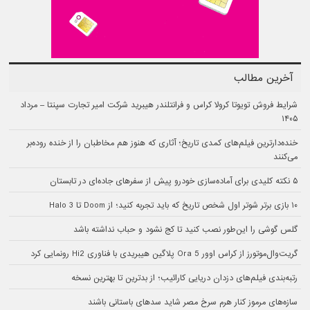
آخرین مطالب
شرایط فروش تویوتا کرولا کراس و فرانتلندر هیبرید شرکت امیر تجارت سپنتا – مرداد
۱۴۰۵
خنده‌دارترین فیلم‌های کمدی تاریخ؛ آثاری که هنوز هم مخاطبان را از خنده روده‌بر
می‌کنند
۵ نکته کلیدی برای آماده‌سازی خودرو پیش از سفرهای جاده‌ای در تابستان
۱۰ بازی برتر شوتر اول شخص تاریخ که باید تجربه کنید؛ از Doom تا Halo 3
گلس گوشی را این‌طور نصب کنید تا کج نشود و حباب نداشته باشد
گریت‌وال‌موتورز از کراس اوور Ora 5 پلاگین هیبریدی با فناوری Hi2 رونمایی کرد
رتبه‌بندی فیلم‌های دزدان دریایی کارائیب؛ از بدترین تا بهترین نسخه
سازه‌های مرموز کنار هرم سرخ مصر شاید سدهای باستانی باشند