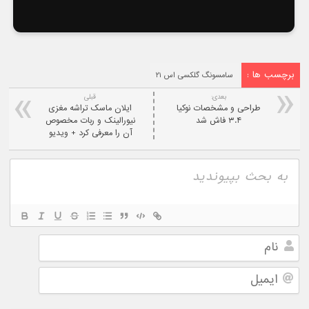
برچسب ها :
سامسونگ گلکسی اس ۲۱
بعدی:
قبلی
طراحی و مشخصات نوکیا
ایلان ماسک تراشه مغزی
۳.۴ فاش شد
نیورالینک و ربات مخصوص
آن را معرفی کرد + ویدیو
نام
ایمیل