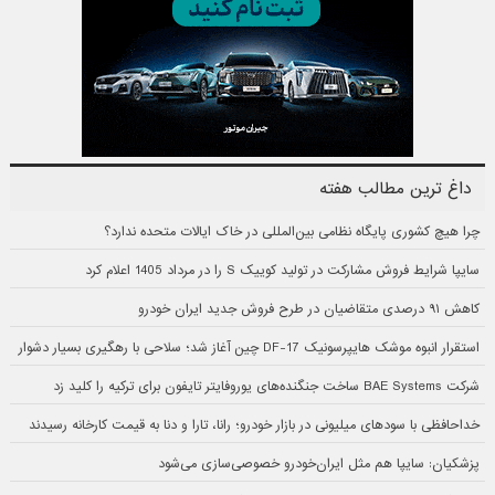
داغ ترین مطالب هفته
چرا هیچ کشوری پایگاه نظامی بین‌المللی در خاک ایالات متحده ندارد؟
سایپا شرایط فروش مشارکت در تولید کوییک S را در مرداد 1405 اعلام کرد
کاهش ۹۱ درصدی متقاضیان در طرح فروش جدید ایران خودرو
استقرار انبوه موشک هایپرسونیک DF-17 چین آغاز شد؛ سلاحی با رهگیری بسیار دشوار
شرکت BAE Systems ساخت جنگنده‌های یوروفایتر تایفون برای ترکیه را کلید زد
خداحافظی با سودهای میلیونی در بازار خودرو؛ رانا، تارا و دنا به قیمت کارخانه رسیدند
پزشکیان: سایپا هم مثل ایران‌خودرو خصوصی‌سازی می‌شود