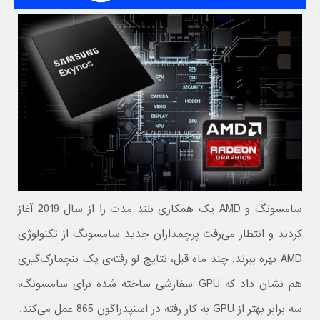
سامسونگ و AMD یک همکاری بلند مدت را از سال 2019 آغاز
کردند و انتظار می‌رفت پرچمداران جدید سامسونگ از تکنولوژی
AMD بهره ببرند. چند ماه قبل، نتایج لو رفته‌ی یک بنچمارک‌گیری
هم نشان داد که GPU سفارشی ساخته شده برای سامسونگ،
سه برابر بهتر از GPU به کار رفته در اسنپدراگون 865 عمل می‌کند.