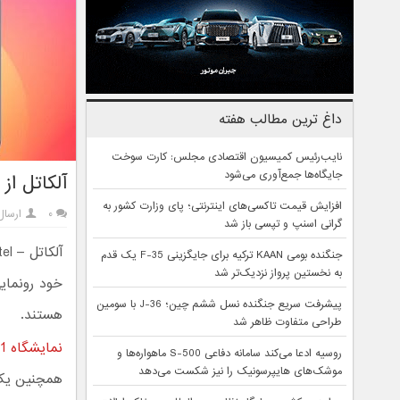
داغ ترین مطالب هفته
نایب‌رئیس کمیسیون اقتصادی مجلس: کارت سوخت
جایگاه‌ها جمع‌آوری می‌شود
آلکاتل از
افزایش قیمت تاکسی‌های اینترنتی؛ پای وزارت کشور به
۰
ارسا
گرانی اسنپ و تپسی باز شد
جنگنده بومی KAAN ترکیه برای جایگزینی F-35 یک قدم
به نخستین پرواز نزدیک‌تر شد
خود رونمای
پیشرفت سریع جنگنده نسل ششم چین؛ J-36 با سومین
هستند.
طراحی متفاوت ظاهر شد
نمایشگاه CES 2021
روسیه ادعا می‌کند سامانه دفاعی S-500 ماهواره‌ها و
موشک‌های هایپرسونیک را نیز شکست می‌دهد