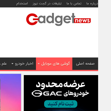
درباره ما
تماس با ما
تبلیغات در گجت نیوز
استخدام
صفحه اصلی
گوشی های موبایل
اخبار خودرو
علم 