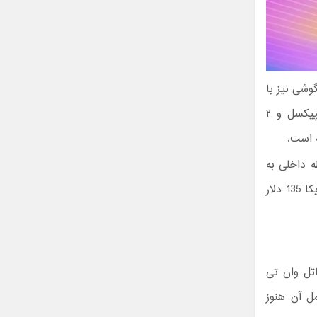
ر شماست. این گوشی نیز با
مشخصاتی همچون نمایشگر ۶.۱ اینچ، وضوح HD پلاس، دوربین دوگانه ۱۳ مگاپیکسل و ۲
یت رم و 32 گیگابایت حافظه داخلی به
فروش می‌رسد. همچنین در رنگ‌های سیاه و آبی موجود می‌شود و قیمت آن در آمریکا 135 دلار
 نام آلکاتل وان تی
ی کامل آن هنوز