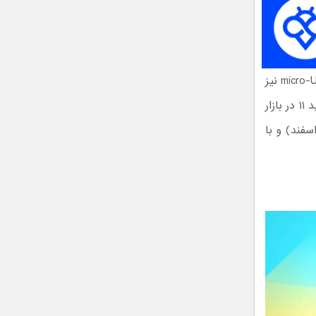
باتری ۴ هزار میلی‌آمپر‌ساعتی برق مورد نیاز این تلفن را تامین می‌کند و از طریق micro-USB نیز
با جریان ۱۰ وات می‌توانید آن را شارژ کنید. از نظر نرم‌افزار نیز با آخرین نسخه اندروید ۱۱ در بازار
 مارس (اسفند) و با