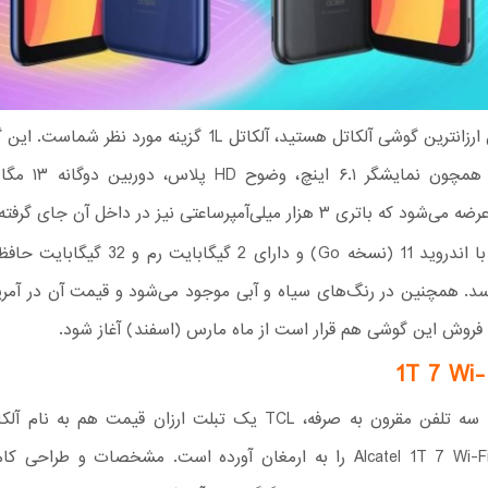
اگر به دنبال ارزانترین گوشی آلکاتل هستید، آلکاتل 1L گزینه مورد نظ
ری ۳ هزار میلی‌آمپر‌ساعتی نیز در داخل آن جای گرفته است.
این گوشی با اندروید 11 (نسخه Go) و دارای 2 گیگابا
 فروش این گوشی هم قرار است از ماه مارس (اسفند) آغاز شود.
1T 7 Wi-
علاوه بر آن سه تلفن مقرون به صرفه، TCL یک تبلت ارزان قیمت هم به
وای‌فای- Alcatel 1T 7 Wi-Fi را به ارمغان آورده است. مشخصات و طراح