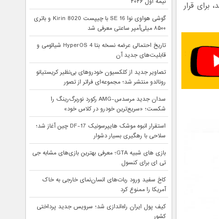
نیمه اول ۲۰۲۶
، برای قرار
گوشی هواوی نوا 16 SE با چیپست Kirin 8020 و باتری
۸۵۰۰ میلی‌آمپر ساعتی معرفی شد
تاریخ احتمالی عرضه نسخه بتا HyperOS 4 شیائومی و
قابلیت‌های جدید آن
تصاویر جدید از کلکسیون خودروهای بی‌نظیر کریستیانو
رونالدو منتشر شد؛ مجموعه‌ای فراتر از تصور
سدان جدید مرسدس-AMG رکورد نوربرگ‌رینگ را
شکست؛ «سریع‌ترین خودرو در کلاس خود»
استقرار انبوه موشک هایپرسونیک DF-17 چین آغاز شد؛
سلاحی با رهگیری بسیار دشوار
بازی های شبیه GTA؛ معرفی بهترین بازی‌های مشابه جی
تی ای برای کنسول
کاخ سفید ورود ربات‌های انسان‌نمای خارجی به خاک
آمریکا را ممنوع کرد
کیف پول ایران راه‌اندازی شد؛ سرویس جدید پرداختی
کشور