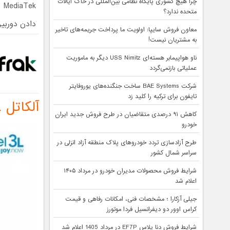
چرا هیچ کشوری پایگاه نظامی بین‌المللی در خاک ایالات
ek
متحده ندارد؟
دادن دوربین
معاون فروش سایپا: اولویت ما پرداخت جریمه‌های تاخیر
به مشتریان نیست!
ناو هواپیمابر هسته‌ای USS Nimitz دیگر به ماموریت
عملیاتی بازنمی‌گردد
شرکت BAE Systems ساخت جنگنده‌های یوروفایتر
تایفون برای ترکیه را کلید زد
آلکاتل 3L نسخه 2021
کاهش ۹۱ درصدی متقاضیان در طرح فروش جدید ایران
خودرو
طرح آزادسازی تردد خودروهای پلاک منطقه آزاد انزلی در
سراسر شمال کشور
شرایط فروش محصولات مدیران خودرو در مرداد ۱۴۰۵
اعلام شد
جیلی آزکارا ؛ مشخصات فنی، امکانات رفاهی و قیمت
کراس اوور دو دیفرانسیل فردا موتورز
شرایط فروش دنا پلاس EF7P در مرداد 1405 اعلام شد