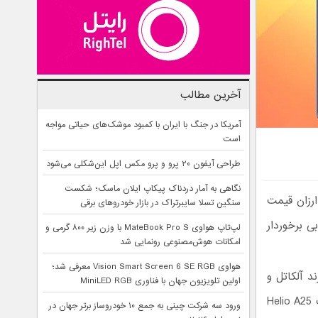
آخرین مطالب
آمریکا در جنگ با ایران با کمبود موشک‌های حیاتی مواجه
است
طراحی آیفون ۲۰ پرو و پرو مکس اپل این‌شکلی می‌شود
نگاهی به آمار دردناک پیکاپ ایلان ماسک؛ شکست
و تبلت ارزان ‌قیمت
سنگین تسلا سایبرتراک در بازار خودروهای برقی
ی برخوردار
لپ‌تاپ هواوی MateBook Pro S با وزن زیر ۸۰۰ گرمی و
امکانات هوش‌مصنوعی رونمایی شد
هواوی Vision Smart Screen 6 SE RGB معرفی شد؛
ند با برند آلکاتل و
اولین تلویزیون جهان با فناوری MiniLED RGB
همچنین یک تبلت 7 اینچی ارزان قیمت رونمایی کرد. هر سه تلفن مجهز به چیپست Helio A25
ورود سه شرکت چینی به جمع ۱۰ خودروساز برتر جهان در