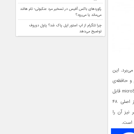
رکوردهای باکس آفیس در تسخیر مرد عنکبوتی؛ تام هالند
می‌ماند یا می‌رود؟
چرا تلگرام از اپ استور اپل پاک شد؟ پاول دوروف
توضیح می‌دهد
ه از رزولوشن FHD پلاس بهره می‌برد. این
گوشی 3L دارای 4 گیگابایت رم و حافظه‌ی
داخلی ۶۴ گیگابایتی است. مقدار حافظه این تلفن از طریق استفاده از کارت‌های microSD قابل
افزایش است. این گوشی هوشمند دارای ماژول دوربین سه گانه است که لنز اصلی ۴۸
تصویر نیز آن را
 است.