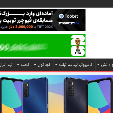
و دانش
کامپیوتر، لپتاپ، تبلت
گوناگون
گجت
نرم افزار