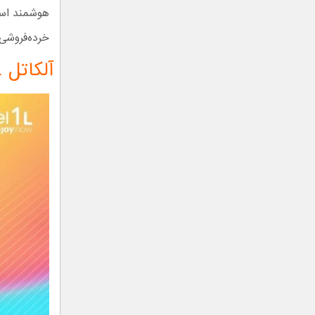
خرده‌فروشی ۱۰۹ یورو از ماه فوریه (بهمن) در دسترس قرار می‌
آلکاتل 1L